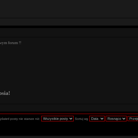
owym forum !!
osia!
świetl posty nie starsze niż:
Sortuj wg