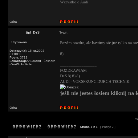
Wszystko o Audi
-----------------------
Góra
tipl_DeS
Tytuł:
Użytkownik
Pozdro pozdro, ale bawimy się już tylko na n
Dołączył(a):
15.lut.2002
8)
01:00:00
Posty:
3712
Lokalizacja:
Audiland - Żoliborz
- WuWuA - Polen
_________________
POZDRAWIAM
DeS 8) 8) 8)
AUDI - VORSPRUNG DURCH TECHNIK
jeśli nie jestes łosiem kliknij na ł
Góra
Wy
Strona
1
z
1
[ Posty: 2 ]