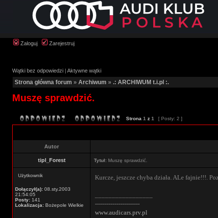
Zaloguj
Zarejestruj
Wątki bez odpowiedzi
|
Aktywne wątki
Strona główna forum
»
Archiwum
»
.: ARCHIWUM t.i.pl :.
Muszę sprawdzić.
Strona
1
z
1
[ Posty: 2 ]
Autor
tipl_Forest
Tytuł:
Muszę sprawdzić.
Użytkownik
Kurcze, jeszcze chyba działa. ALe fajnie!!!. Po
Dołączył(a):
08.sty.2003
_________________
21:54:05
Posty:
141
-----------------------
Lokalizacja:
Bożepole Wielkie
www.audicars.prv.pl