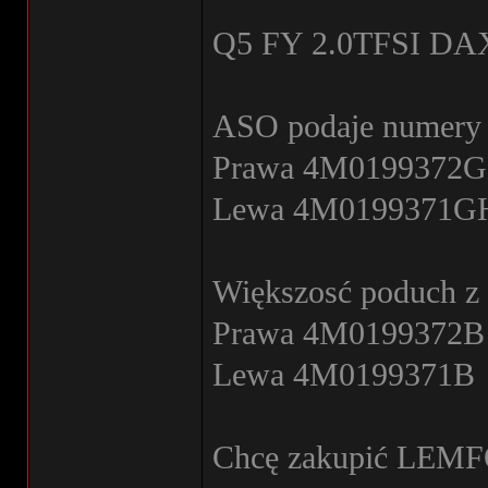
Q5 FY 2.0TFSI DAX
ASO podaje numery p
Prawa 4M0199372
Lewa 4M0199371G
Większosć poduch z t
Prawa 4M0199372B
Lewa 4M0199371B
Chcę zakupić LEM