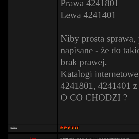
Prawa 4241801
Lewa 4241401
Niby prosta sprawa
napisane - że do ta
brak prawej.
Katalogi internetow
4241801, 4241401 
O CO CHODZI ?
Góra
Leo
Tytuł:
Re: Q5 FY 2.0TFSI DAXB Poduszki silnika