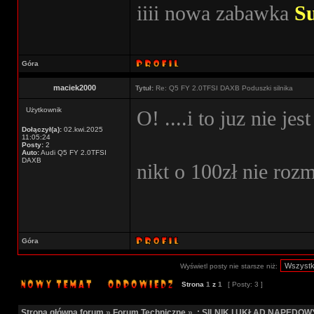
iiii nowa zabawka
S
Góra
maciek2000
Tytuł:
Re: Q5 FY 2.0TFSI DAXB Poduszki silnika
Użytkownik
O! ....i to juz nie je
Dołączył(a):
02.kwi.2025
11:05:24
Posty:
2
Auto:
Audi Q5 FY 2.0TFSI
DAXB
nikt o 100zł nie roz
Góra
Wyświetl posty nie starsze niż:
Strona
1
z
1
[ Posty: 3 ]
Strona główna forum
»
Forum Techniczne
»
.: SILNIK I UKŁAD NAPĘDOWY