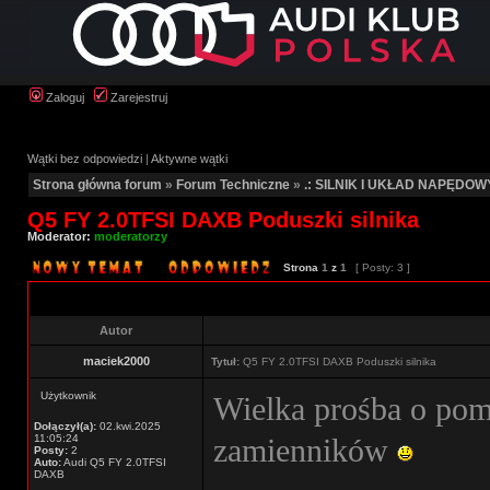
Zaloguj
Zarejestruj
Wątki bez odpowiedzi
|
Aktywne wątki
Strona główna forum
»
Forum Techniczne
»
.: SILNIK I UKŁAD NAPĘDOWY
Q5 FY 2.0TFSI DAXB Poduszki silnika
Moderator:
moderatorzy
Strona
1
z
1
[ Posty: 3 ]
Autor
maciek2000
Tytuł:
Q5 FY 2.0TFSI DAXB Poduszki silnika
Użytkownik
Wielka prośba o pom
Dołączył(a):
02.kwi.2025
11:05:24
zamienników
Posty:
2
Auto:
Audi Q5 FY 2.0TFSI
DAXB