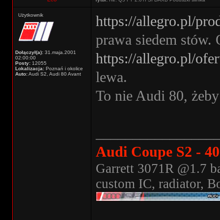
Użytkownik
https://allegro.pl/pr
prawa siedem stów. O
Dołączył(a):
31.maja.2001
https://allegro.pl/of
02:00:00
Posty:
12055
Lokalizacja:
Poznań i okolice
lewa.
Auto:
Audi S2, Audi 80 Avant
To nie Audi 80, żeby
________________
Audi Coupe S2 - 4
Garrett 3071R @1.7 ba
custom IC, radiator, B