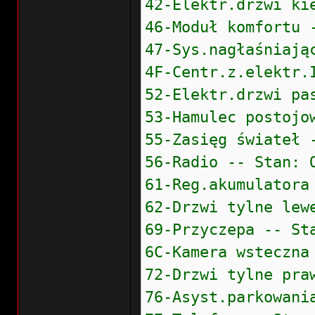
42-Elektr.drzwi ki
46-Moduł komfortu 
47-Sys.nagłaśniają
4F-Centr.z.elektr.
52-Elektr.drzwi pa
53-Hamulec postojo
55-Zasięg świateł 
56-Radio -- Stan: 
61-Reg.akumulatora
62-Drzwi tylne lew
69-Przyczepa -- St
6C-Kamera wsteczna
72-Drzwi tylne pra
76-Asyst.parkowani