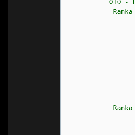
010 - Przerwa
Ramka zamr
Stan błęd
Prioryte
Częstość
Wew.liczn
Przebieg:
Wskaźnik
Data: 20
Czas: 1
Ramka zamr
Temperatu