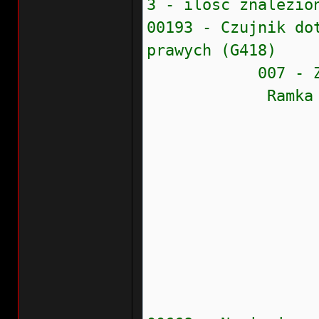
3 - ilość znalezio
00193 - Czujnik do
prawych (G418)
007 - Zwarcie
Ramka zamr
Stan błęd
Prioryte
Częstość
Wew.liczn
Przebieg:
Wskaźnik
Data: 20
Czas: 0