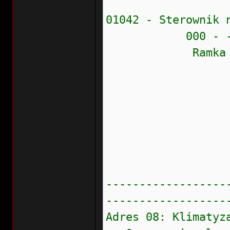
01042 - Sterownik 
000 - 
Ramka zamr
Stan błęd
Prioryte
Częstość
Wew.liczn
Wskaźnik
------------------
------------------
Adres 08: Klima