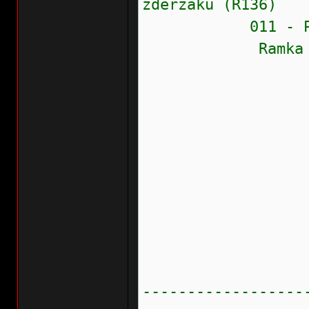
zderzaku (R136)
011 - Przerw
Ramka zamr
Stan błęd
Prioryte
Częstość
Wew.liczn
Przebieg:
Wskaźnik
Data: 20
Czas: 0
------------------