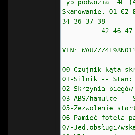
Typ podwozia: 4E (
Skanowanie: 01 02 
34 36 37 38
42 46 47 4F 52 
VIN: WAUZZZ4E98N0
00-Czujnik kąta sk
01-Silnik -- Stan:
02-Skrzynia biegów
03-ABS/hamulce -- 
05-Zezwolenie star
06-Pamięć fotela p
07-Jed.obsługi/wsk