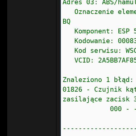
Adres 03: ABS/ha
Oznaczenie eleme
BQ
Komponent: ESP 5
Kodowanie: 0008
Kod serwisu: WSC 
VCID: 2A5BB7AF85
Znaleziono 1 błąd:
01826 - Czujnik ką
zasilające zacisk 
000 - - - S
------------------