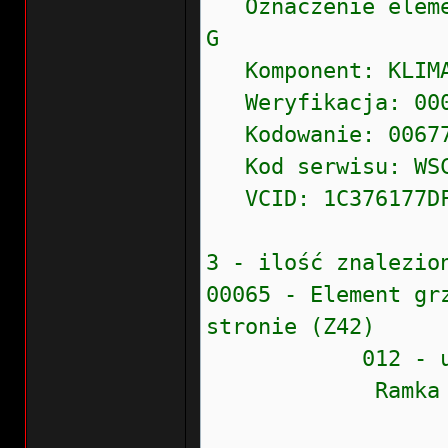
Oznaczenie eleme
G
Komponent: KLIM
Weryfikacja: 000
Kodowanie: 0067
Kod serwisu: WSC 
VCID: 1C376177DF
3 - ilość znalezio
00065 - Element gr
stronie (Z42)
012 - usterka
Ramka zamr
Stan błęd