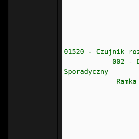
Częstość
Wew.liczn
Przebie
Wskaźnik
01520 - Czujnik ro
002 - Dolna wa
Sporadyczny
Ramka zamr
Stan błęd
Prioryte
Częstość
Wew.liczn
Przebieg: