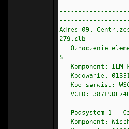
------------------
------------------
Adres 09: Centr.
279.clb
Oznaczenie eleme
S
Komponent: ILM
Kodowanie: 0133
Kod serwisu: WSC 
VCID: 387F9DE74B
Podsystem 1 - Ozn
Komponent: Wisch