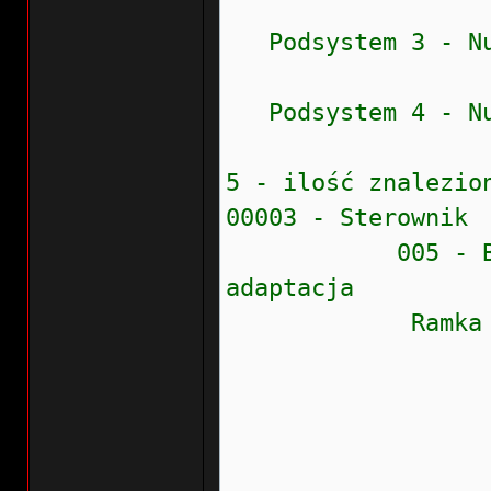
Podsystem 3 - Num
Podsystem 4 - Num
5 - ilość znalezio
00003 - Sterownik
005 - Brak lub
adaptacja
Ramka zamr
Stan błęd
Prioryte
Częstość
Wew.liczn