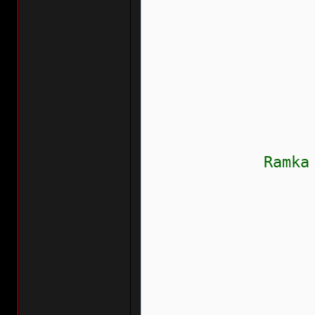
Częstość
Wew.liczn
Przebieg:
Wskaźnik
Data: 20
Czas: 0
Ramka zamr
Obroty si
Moment ob
Prędkość
Cykl pra
Napięcie
Bity bina