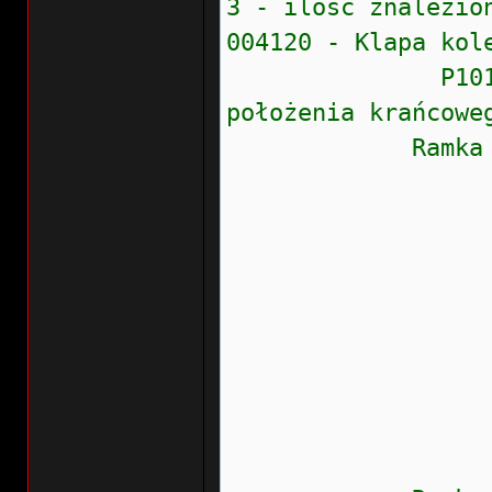
3 - ilość znalezio
004120 - Klapa kol
P1018 - 001 -
położenia krańcowe
Ramka zamr
Stan błęd
Prioryte
Częstość
Wew.liczn
Przebieg:
Wskaźnik
Data: 20
Czas: 2