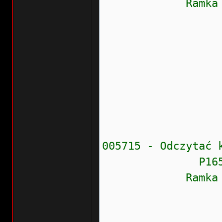
Ramka zamr
Obroty si
Moment ob
Prędkość
Napięcie
Cykl pra
Cykl pra
Cykl pra
005715 - Odczytać 
P1653 - 002
Ramka zamr
Stan błęd
Prioryte