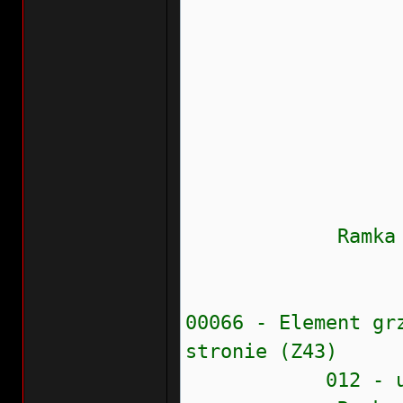
Prioryte
Częstość 
Wew.liczn
Przebieg:
Wskaźnik
Data: 20
Czas: 0
Ramka zamr
Napięcie
00066 - Element gr
stronie (Z43)
012 - usterka