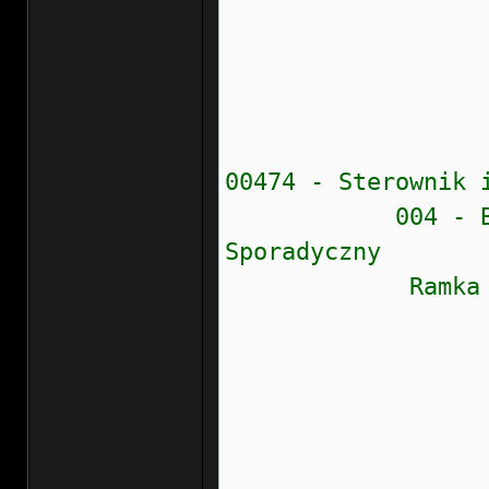
Przebieg:
Wskaźnik
Data: 20
Czas: 1
00474 - Sterownik 
004 - Brak syg
Sporadyczny
Ramka zamr
Stan błęd
Prioryte
Częstość
Wew.liczn
Przebieg: