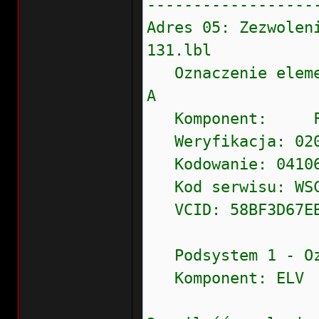
------------------
Adres 05: Zezwol
131.lbl
Oznaczenie eleme
A
Komponent: FBS
Weryfikacja: 020
Kodowanie: 0410
Kod serwisu: WSC 
VCID: 58BF3D67EB
Podsystem 1 - Ozn
Komponent