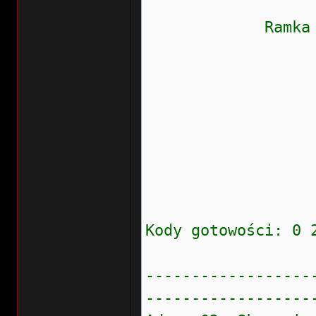
Ramka zamr
Obroty sil
Moment obr
Prędkość
Napięcie
Cykl pra
Cykl pra
Cykl pra
Kody gotowości: 0 
------------------
------------------