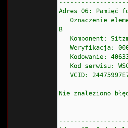
------------------
Adres 06: Pamięć
Oznaczenie eleme
B
Komponent: Sitzm
Weryfikacja: 000
Kodowanie: 4063
Kod serwisu: WSC 
VCID: 24475997E7
Nie znaleziono błę
------------------
------------------