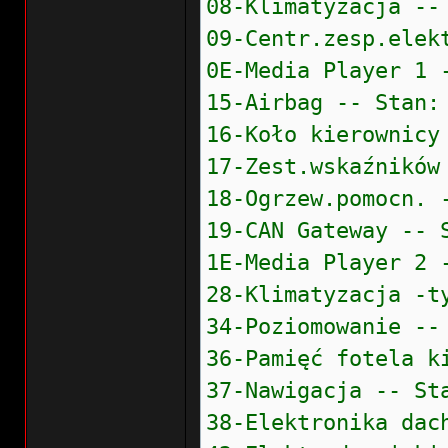
08-Klimatyzacja --
09-Centr.zesp.elek
0E-Media Player 1 
15-Airbag -- Stan:
16-Koło kierownicy
17-Zest.wskaźników
18-Ogrzew.pomocn. 
19-CAN Gateway -- 
1E-Media Player 2 
28-Klimatyzacja -t
34-Poziomowanie --
36-Pamięć fotela k
37-Nawigacja -- St
38-Elektronika dac