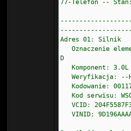
77-Telefon -- Stan
------------------
------------------
Adres 01: Silnik
Oznaczenie eleme
D
Komponent: 3.0L
Weryfikacja: --H
Kodowanie: 0011
Kod serwisu: WSC 
VCID: 204F5587F3
VINID: 9D196AAAA1