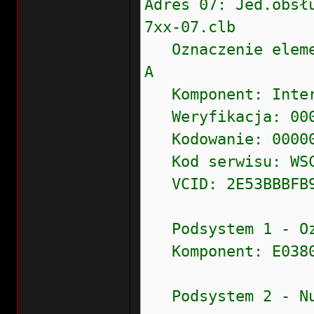
Adres 07: Jed.ob
7xx-07.clb
Oznaczenie eleme
A
Komponent: Inte
Weryfikacja: 000
Kodowanie: 0000
Kod serwisu: WSC 
VCID: 2E53BBBFB9
Podsystem 1 - Ozn
Komponent: E0380 
Podsystem 2 - Num