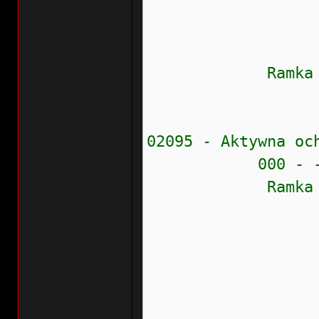
Data: 20
Czas: 1
Ramka zamr
Bity bi
02095 - Aktywna oc
000 - - - S
Ramka zamr
Stan błęd
Prioryte
Częstość
Wew.liczn
Wskaźnik