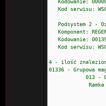
Kodowanie: 00000
Kod serwisu: WS
Podsystem 2 - Ozn
Komponent: REGEN
Kodowanie: 00139
Kod serwisu: WS
4 - ilość znalezio
01336 - Grupowa ma
013 - Odczytać
Ramka zamr
Stan błęd
Prioryte