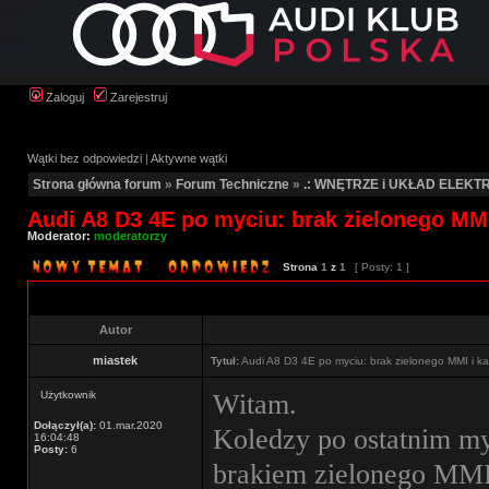
Zaloguj
Zarejestruj
Wątki bez odpowiedzi
|
Aktywne wątki
Strona główna forum
»
Forum Techniczne
»
.: WNĘTRZE i UKŁAD ELEKTR
Audi A8 D3 4E po myciu: brak zielonego MMI
Moderator:
moderatorzy
Strona
1
z
1
[ Posty: 1 ]
Autor
miastek
Tytuł:
Audi A8 D3 4E po myciu: brak zielonego MMI i k
Użytkownik
Witam.
Dołączył(a):
01.mar.2020
Koledzy po ostatnim myc
16:04:48
Posty:
6
brakiem zielonego MM