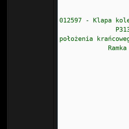
Moment obr
012597 - Klapa kol
P3135 - 001 -
położenia krańcowe
Ramka zamr
Stan błęd
Prioryte
Częstość
Wew.liczn
Przebieg:
Wskaźnik
Data: 20
Czas: 1