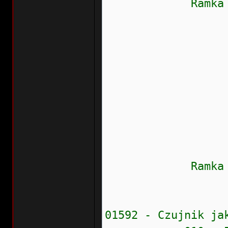
Ramka zamr
Stan błęd
Prioryte
Częstość
Wew.liczn
Przebieg:
Wskaźnik
Data: 20
Czas: 0
Ramka zamr
Napięcie
01592 - Czujnik ja