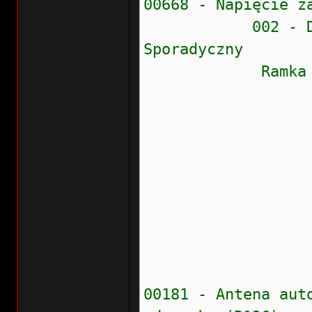
00668 - Napięcie z
002 - Dolna wa
Sporadyczny
Ramka zamr
Stan błęd
Prioryte
Częstość
Wew.liczn
Przebieg:
Wskaźnik
Data: 20
Czas: 0
00181 - Antena aut