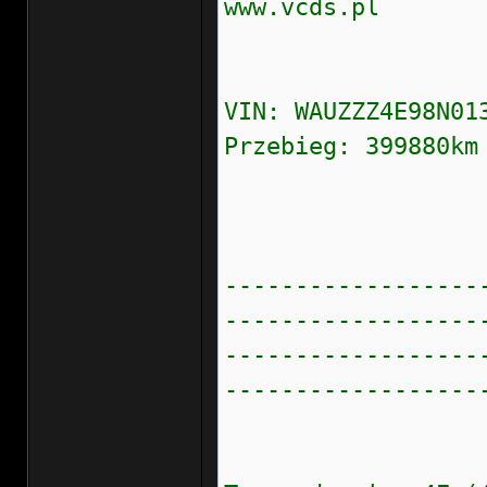
www.vcds.pl
VIN: WAUZZZ4E98N0
Przebieg: 399880k
------------------
------------------
------------------
------------------