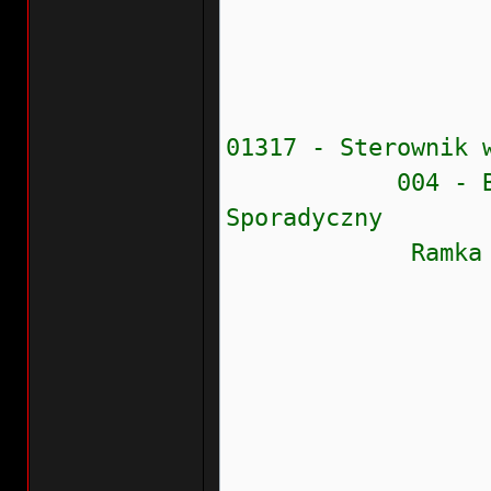
Wskaźnik
Data: 20
Czas: 1
01317 - Sterownik 
004 - Brak syg
Sporadyczny
Ramka zamr
Stan błęd
Prioryte
Częstość
Wew.liczn
Przebieg:
Wskaźnik