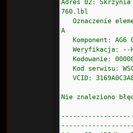
Adres 02: Skrzyn
760.lbl
Oznaczenie eleme
A
Komponent: AG6 0
Weryfikacja: -
Kodowanie: 0000
Kod serwisu: WSC 
VCID: 3169A0C3A8
Nie znaleziono błę
------------------
------------------