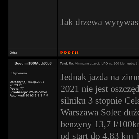
Jak drzewa wyrywa
Góra
Bogumil1800Audi80b3
Tytuł:
Re: Minimalne zużycie LPG na 100 kilometrów ( r
Użytkownik
Jednak jazda na zim
Dołączył(a):
04.lip.2021
20:23:24
2021 nie jest oszczęd
Posty:
77
Lokalizacja:
WARSZAWA
Auto:
Audi 80 b3 1,8 S PM
silniku 3 stopnie C
Warszawa Solec duże
benzyny 13,7 l/100km
od start do 4,83 km 