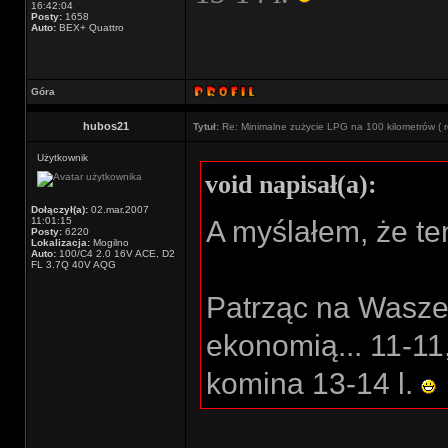
16:42:04
Posty:
1658
Auto:
BEX+ Quattro
Góra
hubos21
Tytuł:
Re: Minimalne zużycie LPG na 100 kilometrów ( r
Użytkownik
void napisał(a):
Dołączył(a):
02.mar.2007
11:01:15
A myślałem, że ten
Posty:
6220
Lokalizacja:
Mogilno
Auto:
100/C4 2.0 16V ACE, D2
FL 3.7Q 40V AQG
Patrząc na Wasze
ekonomią... 11-11
komina 13-14 l.