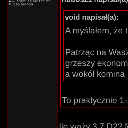
Auto:
100/C4 2.0 16V ACE, D2
FL 3.7Q 40V AQG
void napisał(a):
A myślałem, że t
Patrząc na Wasz
grzeszy ekonomi
a wokół komina 
To praktycznie 1-
Ile waży 3,7 D2? 