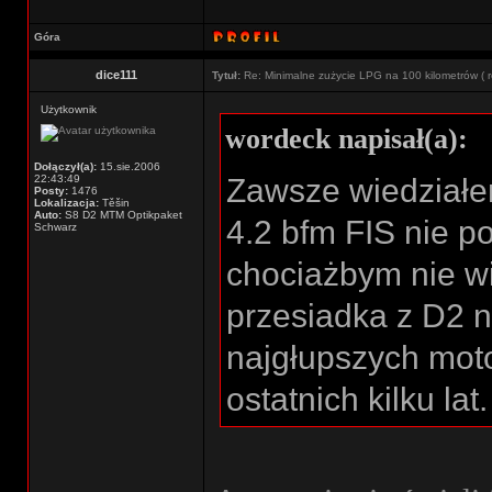
Góra
dice111
Tytuł:
Re: Minimalne zużycie LPG na 100 kilometrów ( r
Użytkownik
wordeck napisał(a):
Dołączył(a):
15.sie.2006
22:43:49
Zawsze wiedziałem
Posty:
1476
Lokalizacja:
Těšin
Auto:
S8 D2 MTM Optikpaket
4.2 bfm FIS nie po
Schwarz
chociażbym nie wie
przesiadka z D2 
najgłupszych mot
ostatnich kilku lat.