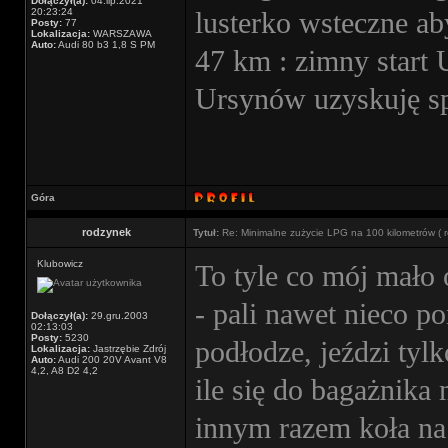
Dołączył(a):
04.lip.2021
20:23:24
lusterko wsteczne ab
Posty:
77
Lokalizacja:
WARSZAWA
Auto:
Audi 80 b3 1,8 S PM
47 km : zimny start 
Ursynów uzyskuję sp
Góra
rodzynek
Tytuł:
Re: Minimalne zużycie LPG na 100 kilometrów ( r
Klubowicz
To tyle co mój mało
- pali nawet nieco p
Dołączył(a):
29.gru.2003
02:13:03
Posty:
5230
podłodze, jeździ tylk
Lokalizacja:
Jastrzębie Zdrój
Auto:
Audi 200 20V Avant V8
4,2, A8 D2 4,2
ile się do bagażnika
innym razem koła na