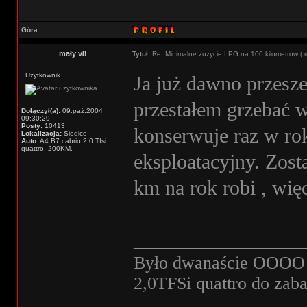
Góra
mały v8
Tytuł:
Re: Minimalne zużycie LPG na 100 kilometrów ( r
Użytkownik
Ja już dawno przesze
przestałem grzebać 
Dołączył(a):
09.paź.2004
09:30:29
Posty:
10413
konserwuje raz w rok
Lokalizacja:
Siedlce
Auto:
A4 B7 cabrio 2,0 Tfsi
quattro. 200KM.
eksploatacyjny. Zost
km na rok robi , wię
________________
Było dwanaście OOOO w
2,0TFSi quattro do zab