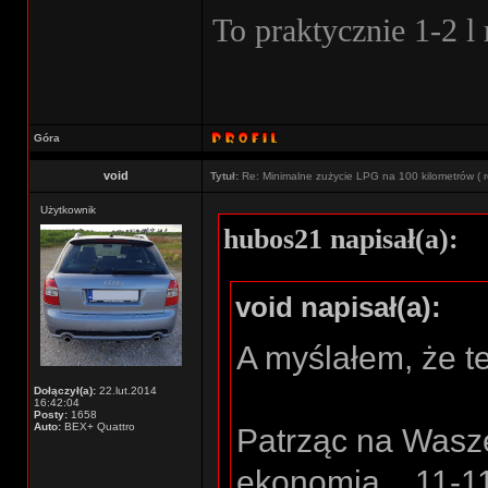
To praktycznie 1-2 l
Góra
void
Tytuł:
Re: Minimalne zużycie LPG na 100 kilometrów ( r
Użytkownik
hubos21 napisał(a):
void napisał(a):
A myślałem, że te
Dołączył(a):
22.lut.2014
16:42:04
Posty:
1658
Auto:
BEX+ Quattro
Patrząc na Wasze
ekonomią... 11-1