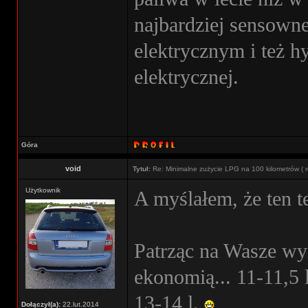
najbardziej sensown
elektrycznym i też 
elektrycznej.
Góra
void
Tytuł:
Re: Minimalne zużycie LPG na 100 kilometrów ( r
Użytkownik
A myślałem, że ten t
Patrząc na Wasze wy
ekonomią... 11-11,5
13-14 l.
Dołączył(a):
22.lut.2014