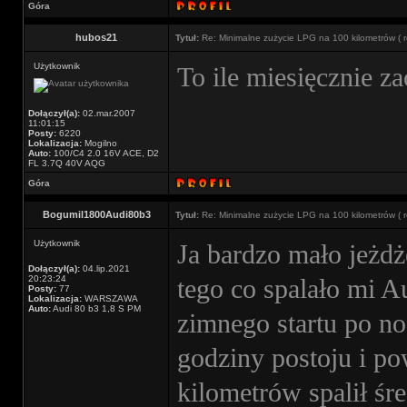
Góra
hubos21
Tytuł:
Re: Minimalne zużycie LPG na 100 kilometrów ( r
Użytkownik
To ile miesięcznie 
Dołączył(a):
02.mar.2007
11:01:15
Posty:
6220
Lokalizacja:
Mogilno
Auto:
100/C4 2.0 16V ACE, D2
FL 3.7Q 40V AQG
Góra
Bogumil1800Audi80b3
Tytuł:
Re: Minimalne zużycie LPG na 100 kilometrów ( r
Użytkownik
Ja bardzo mało jeżdż
Dołączył(a):
04.lip.2021
20:23:24
tego co spalało mi A
Posty:
77
Lokalizacja:
WARSZAWA
Auto:
Audi 80 b3 1,8 S PM
zimnego startu po n
godziny postoju i po
kilometrów spalił śre