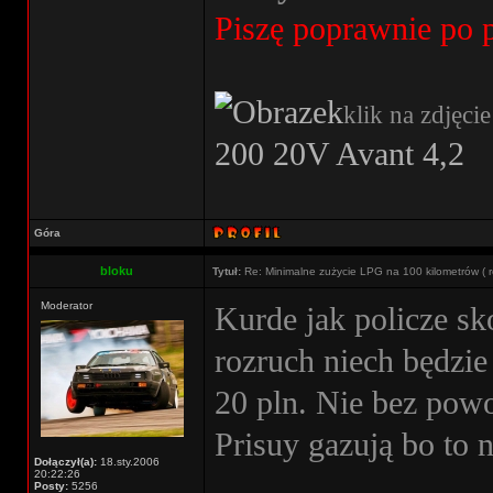
Piszę poprawnie po 
klik na zdjęcie
200 20V Avant 4,2
Góra
bloku
Tytuł:
Re: Minimalne zużycie LPG na 100 kilometrów ( r
Moderator
Kurde jak policze sk
rozruch niech będzie 
20 pln. Nie bez pow
Prisuy gazują bo to 
Dołączył(a):
18.sty.2006
20:22:26
Posty:
5256