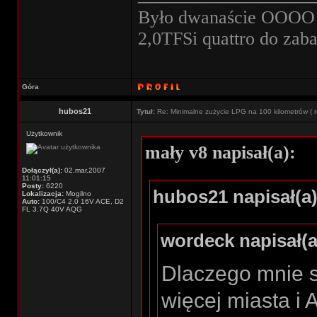
Było dwanaście OOOO w
2,0TFSi quattro do zab
Góra
hubos21
Tytuł:
Re: Minimalne zużycie LPG na 100 kilometrów ( r
Użytkownik
mały v8 napisał(a):
Dołączył(a):
02.mar.2007
11:01:15
Posty:
6220
hubos21 napisał(a)
Lokalizacja:
Mogilno
Auto:
100/C4 2.0 16V ACE, D2
FL 3.7Q 40V AQG
wordeck napisał(a
Dlaczego mnie s
więcej miasta i 