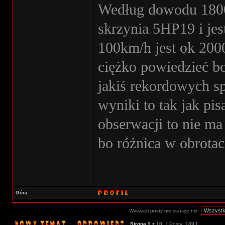
Według dowodu 1800 
skrzynia 5HP19 i jes
100km/h jest ok 2000
ciężko powiedzieć bo
jakiś rekordowych sp
wyniki to tak jak pi
obserwacji to nie ma
bo różnica w obrotac
Góra
Wyświetl posty nie starsze niż:
Strona
9
z
10
[ Posty: 189 ]