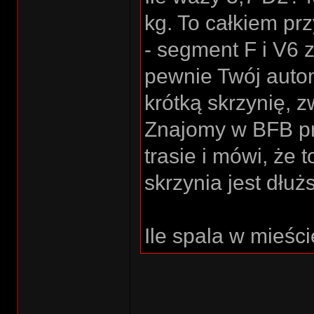
kg. To całkiem pr
- segment F i V6 z
pewnie Twój auto
krótką skrzynię, z
Znajomy w BFB prz
trasie i mówi, że 
skrzynia jest dłuż
Ile spala w mieści