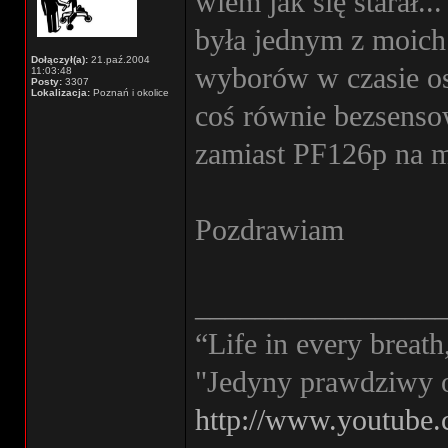
wiem jak się starał..
była jednym z moich
Dołączył(a):
21.paź.2004
wyborów w czasie os
11:03:48
Posty:
3307
Lokalizacja:
Poznań i okolice
coś równie bezsenso
zamiast PF126p na m
Pozdrawiam
________________
“Life in every breath
"Jedyny prawdziwy 
http://www.youtube