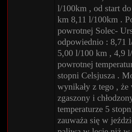
l/100km , od start d
km 8,11 l/100km . P
powrotnej Solec- Ur
odpowiednio : 8,71 l
5,00 l/100 km , 4,9 
powrotnej temperatu
stopni Celsjusza . 
wynikały z tego , że
zgaszony i chłodzon
temperaturze 5 stop
zauważa się w jeździ
paliwa w lecie niż w