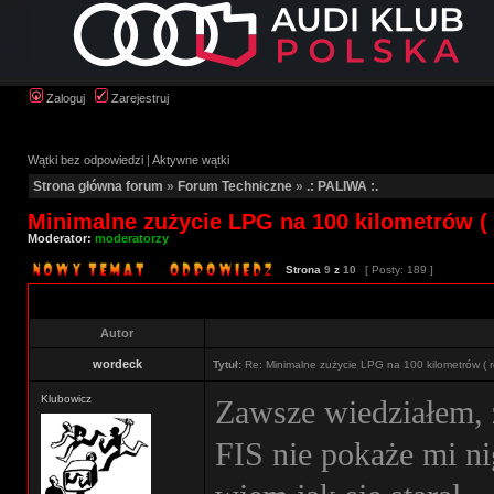
Zaloguj
Zarejestruj
Wątki bez odpowiedzi
|
Aktywne wątki
Strona główna forum
»
Forum Techniczne
»
.: PALIWA :.
Minimalne zużycie LPG na 100 kilometrów ( 
Moderator:
moderatorzy
Strona
9
z
10
[ Posty: 189 ]
Autor
wordeck
Tytuł:
Re: Minimalne zużycie LPG na 100 kilometrów ( r
Klubowicz
Zawsze wiedziałem, 
FIS nie pokaże mi ni