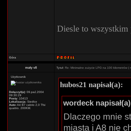
Diesle to wszystkim 
Góra
mały v8
Tytuł:
Re: Minimalne zużycie LPG na 100 kilometrów ( r
Użytkownik
hubos21 napisał(a):
Dołączył(a):
09.paź.2004
09:30:29
Posty:
10413
wordeck napisał(a)
Lokalizacja:
Siedlce
Auto:
A4 B7 cabrio 2,0 Tfsi
quattro. 200KM.
Dlaczego mnie s
miasta i A8 nie c