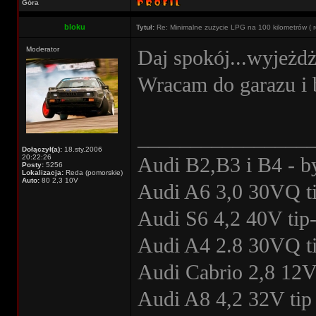
Góra
bloku
Tytuł:
Re: Minimalne zużycie LPG na 100 kilometrów ( r
Moderator
Daj spokój...wyjeż
Wracam do garazu i 
________________
Dołączył(a):
18.sty.2006
20:22:26
Audi B2,B3 i B4 - b
Posty:
5256
Lokalizacja:
Reda (pomorskie)
Auto:
80 2,3 10V
Audi A6 3,0 30VQ ti
Audi S6 4,2 40V tip-
Audi A4 2.8 30VQ ti
Audi Cabrio 2,8 12V
Audi A8 4,2 32V tip 