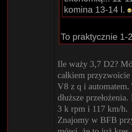
komina 13-14 l.
To praktycznie 1-2
Ile waży 3,7 D2? Mó
całkiem przyzwoicie 
V8 z q i automatem.
dłuższe przełożenia.
3 k rpm i 117 km/h.
Znajomy w BFB przy 
mówi, że to już kres 