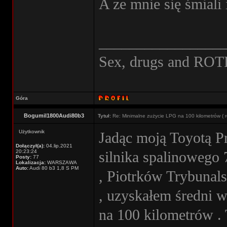
A ze mnie się śmiali
________________
Sex, drugs and ROT
Góra
Bogumil1800Audi80b3
Tytuł:
Re: Minimalne zużycie LPG na 100 kilometrów ( r
Użytkownik
Jadąc moją Toyotą 
Dołączył(a):
04.lip.2021
20:23:24
silnika spalinowego
Posty:
77
Lokalizacja:
WARSZAWA
Auto:
Audi 80 b3 1,8 S PM
, Piotrków Trybunals
, uzyskałem średni wy
na 100 kilometrów . 