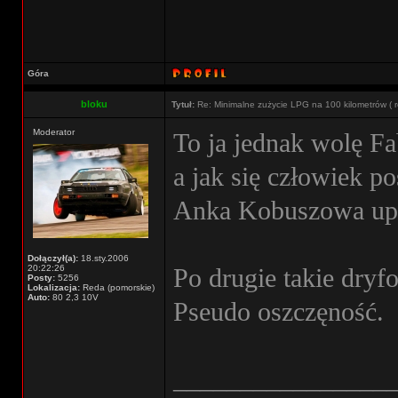
Góra
bloku
Tytuł:
Re: Minimalne zużycie LPG na 100 kilometrów ( r
Moderator
To ja jednak wolę Fa
a jak się człowiek po
Anka Kobuszowa upal
Dołączył(a):
18.sty.2006
20:22:26
Po drugie takie dryf
Posty:
5256
Lokalizacja:
Reda (pomorskie)
Auto:
80 2,3 10V
Pseudo oszczęność.
________________