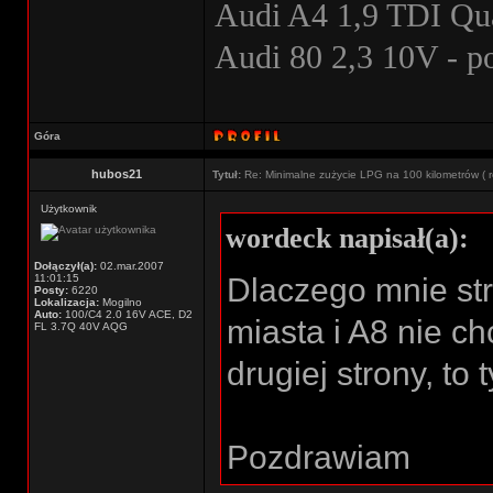
Audi A4 1,9 TDI Qua
Audi 80 2,3 10V - 
Góra
hubos21
Tytuł:
Re: Minimalne zużycie LPG na 100 kilometrów ( r
Użytkownik
wordeck napisał(a):
Dołączył(a):
02.mar.2007
11:01:15
Dlaczego mnie st
Posty:
6220
Lokalizacja:
Mogilno
Auto:
100/C4 2.0 16V ACE, D2
miasta i A8 nie ch
FL 3.7Q 40V AQG
drugiej strony, to 
Pozdrawiam