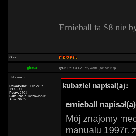
Ernieball ta S8 nie b
Góra
gitmar
Tytuł:
Re: S8 D2 - czy warto, jaki silnik itp.
Moderator
kubaziel napisał(a):
Dołączył(a):
31.lip.2006
13:05:41
Posty:
5403
Lokalizacja:
mazowieckie
Auto:
S6 C4
ernieball napisał(a)
Mój znajomy mec
manualu 1997r. 