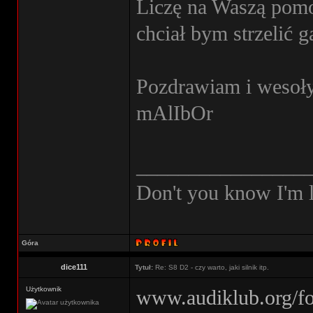
Liczę na Waszą pomo
chciał bym strzelić ga
Pozdrawiam i wesoły
mAlIbOr
________________
Don't you know I'm l
Góra
dice111
Tytuł:
Re: S8 D2 - czy warto, jaki silnik itp.
Użytkownik
www.audiklub.org/f