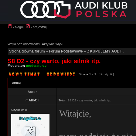
Zaloguj
Zarejestruj
Wątki bez odpowiedzi
|
Aktywne wątki
Strona główna forum
»
Forum Podstawowe
»
.: KUPUJEMY AUDI :.
S8 D2 - czy warto, jaki silnik itp.
Moderator:
moderatorzy
Strona
1
z
1
[ Posty: 6 ]
Drukuj
Autor
mAlIbOr
Tytuł:
S8 D2 - czy warto, jaki silnik itp.
Użytkownik
Witajcie,