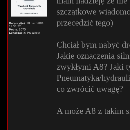
mam nadzieję że nie d
szczątkowe wiadomoś
przecedzić tego)
Dołączył(a):
10.paź.2004
11:33:22
Posty:
1075
Lokalizacja:
Pruszkow
Chciał bym nabyć dr
Jakie oznaczenia sil
zwykłymi A8? Jaki t
Pneumatyka/hydrauli
co zwrócić uwagę?
A może A8 z takim s