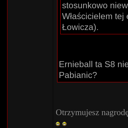
stosunkowo niewi
Właścicielem tej e
Łowicza).
Ernieball ta S8 ni
Pabianic?
Otrzymujesz nagrodę