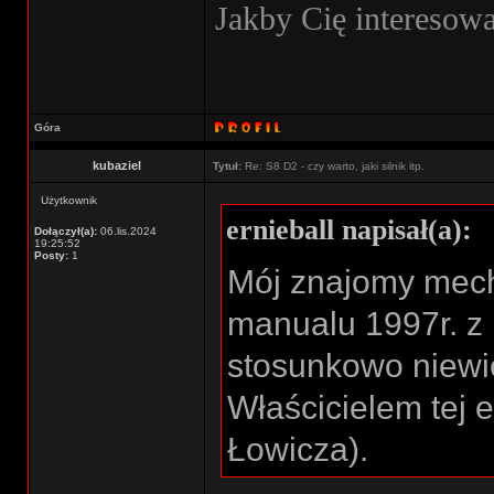
Jakby Cię interesowa
Góra
kubaziel
Tytuł:
Re: S8 D2 - czy warto, jaki silnik itp.
Użytkownik
ernieball napisał(a):
Dołączył(a):
06.lis.2024
19:25:52
Posty:
1
Mój znajomy mech
manualu 1997r. z
stosunkowo niewie
Właścicielem tej es
Łowicza).