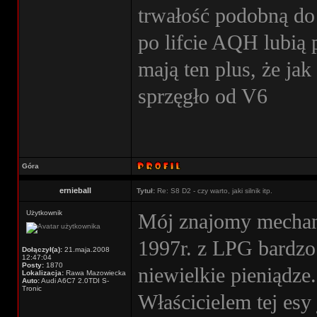
trwałość podobną do
po lifcie AQH lubią 
mają ten plus, że ja
sprzęgło od V6
Góra
ernieball
Tytuł:
Re: S8 D2 - czy warto, jaki silnik itp.
Użytkownik
Mój znajomy mechan
1997r. z LPG bardz
Dołączył(a):
21.maja.2008
12:47:04
Posty:
1870
niewielkie pieniądze.
Lokalizacja:
Rawa Mazowiecka
Auto:
Audi A6C7 2.0TDI S-
Tronic
Właścicielem tej esy 