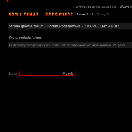
Wyświetl posty nie starsze niż:
Strona
1
z
1
[ Posty: 6 ]
Strona główna forum
»
Forum Podstawowe
»
.: KUPUJEMY AUDI :.
Kto przegląda forum
Użytkownicy przeglądający ten dział: Brak zidentyfikowanych użytkowników i 21 gości
Szukaj: