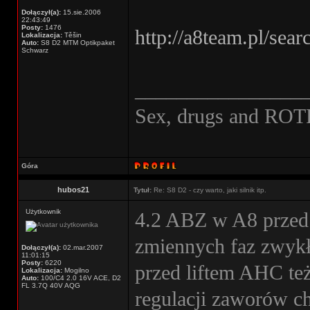
Dołączył(a):
15.sie.2006
22:43:49
Posty:
1476
http://a8team.pl/sea
Lokalizacja:
Těšin
Auto:
S8 D2 MTM Optikpaket
Schwarz
________________
Sex, drugs and ROT
Góra
hubos21
Tytuł:
Re: S8 D2 - czy warto, jaki silnik itp.
Użytkownik
4.2 ABZ w A8 przed 
zmiennych faz zwykł
Dołączył(a):
02.mar.2007
11:01:15
Posty:
6220
przed liftem AHC też
Lokalizacja:
Mogilno
Auto:
100/C4 2.0 16V ACE, D2
FL 3.7Q 40V AQG
regulacji zaworów ch