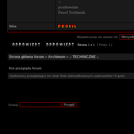
--
pozdrawiam
Paweł Trofimiuk
Góra
Wyświetl posty nie starsze niż:
Strona
1
z
1
[ Posty: 1 ]
Strona główna forum
»
Archiwum
»
.: TECHNICZNE :.
Kto przegląda forum
Użytkownicy przeglądający ten dział: Brak zidentyfikowanych użytkowników i 9 gości
Szukaj: