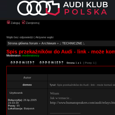
Zaloguj
Zarejestruj
Wątki bez odpowiedzi
|
Aktywne wątki
Strona główna forum
»
Archiwum
»
.: TECHNICZNE :.
Spis przekaźników do Audi - link - może ko
Moderator:
moderatorzy
Strona
1
z
1
[ Posty: 1 ]
Autor
demeo
Tytuł:
Spis przekaźników do Audi - link - może komuś si
Użytkownik
Witam
Jak w temacie...
Dołączył(a):
26.lip.2005
http://www.humanspeakers.com/audi/relays.h
23:33:39
Posty:
95
Lokalizacja:
Białystok
_________________