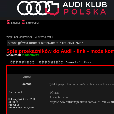
Zaloguj
Zarejestruj
Wątki bez odpowiedzi
|
Aktywne wątki
Strona główna forum
»
Archiwum
»
.: TECHNICZNE :.
Spis przekaźników do Audi - link - może ko
Moderator:
moderatorzy
Strona
1
z
1
[ Posty: 1 ]
Autor
demeo
Tytuł:
Spis przekaźników do Audi - link - może komuś si
Użytkownik
Witam
Jak w temacie...
Dołączył(a):
26.lip.2005
http://www.humanspeakers.com/audi/relays.h
23:33:39
Posty:
95
Lokalizacja:
Białystok
_________________