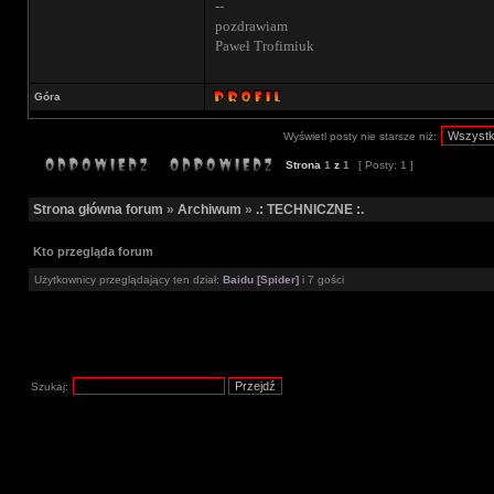
--
pozdrawiam
Paweł Trofimiuk
Góra
Wyświetl posty nie starsze niż:
Strona
1
z
1
[ Posty: 1 ]
Strona główna forum
»
Archiwum
»
.: TECHNICZNE :.
Kto przegląda forum
Użytkownicy przeglądający ten dział:
Baidu [Spider]
i 7 gości
Szukaj: