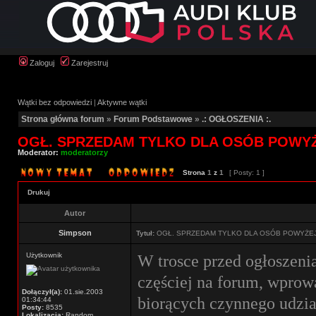
Zaloguj
Zarejestruj
Wątki bez odpowiedzi
|
Aktywne wątki
Strona główna forum
»
Forum Podstawowe
»
.: OGŁOSZENIA :.
OGŁ. SPRZEDAM TYLKO DLA OSÓB POWY
Moderator:
moderatorzy
Strona
1
z
1
[ Posty: 1 ]
Drukuj
Autor
Simpson
Tytuł:
OGŁ. SPRZEDAM TYLKO DLA OSÓB POWYŻE
Użytkownik
W trosce przed ogłoszeni
częściej na forum, wprowa
Dołączył(a):
01.sie.2003
biorących czynnego udzia
01:34:44
Posty:
8535
Lokalizacja:
Random