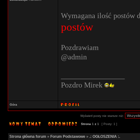
Wymagana ilość postów do
postów
Pozdrawiam
@admin
_________________
Pozdro Mirek
Góra
Wyświetl posty nie starsze niż:
Strona
1
z
1
[ Posty: 1 ]
Strona główna forum
»
Forum Podstawowe
»
.: OGŁOSZENIA :.