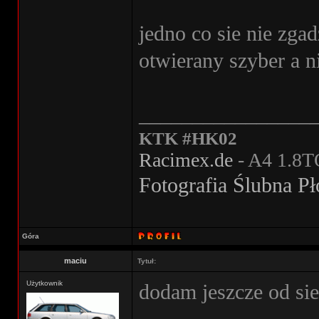
jedno co sie nie zga
otwierany szyber a n
________________
KTK #HK02
Racimex.de
- A4 1.8T
Fotografia Ślubna P
Góra
maciu
Tytuł:
Użytkownik
dodam jeszcze od sie