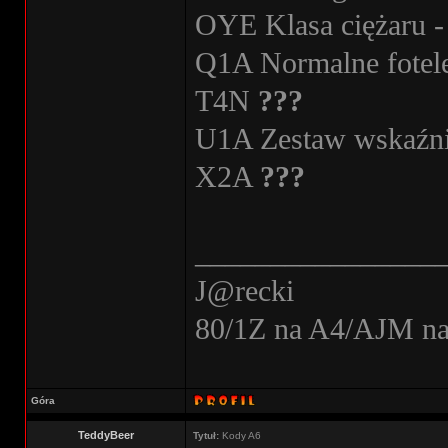
OYE Klasa ciężaru - 
Q1A Normalne fotel
T4N
???
U1A Zestaw wskaźni
X2A
???
________________
J@recki
80/1Z na A4/AJM n
Góra
TeddyBeer
Tytuł:
Kody A6