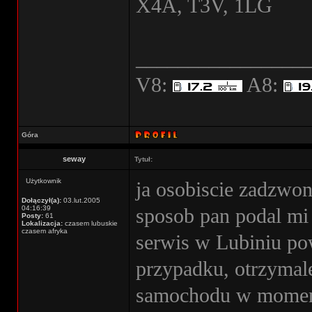
X4A, T3V, 1LG
________________
V8:
A8:
Góra
seway
Tytuł:
Użytkownik
ja osobiscie zadzwo
Dołączył(a):
03.lut.2005
04:16:39
sposob pan podal mi
Posty:
61
Lokalizacja:
czasem lubuskie
czasem afryka
serwis w Lubiniu pow
przypadku, otrzymal
samochodu w momenc