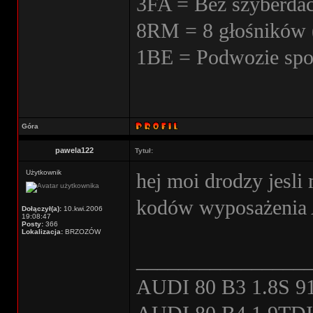
3FA = Bez szyberda
8RM = 8 głośników 
1BE = Podwozie spo
Góra
pawela122
Tytuł:
Użytkownik
hej moi drodzy jesli
kodów wyposażenia 
Dołączył(a):
10.kwi.2006
19:08:47
Posty:
366
Lokalizacja:
BRZOZÓW
________________
AUDI 80 B3 1.8S 91