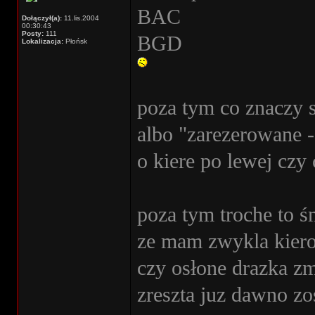
BAC
Dołączył(a):
11.lis.2004
00:30:43
Posty:
111
BGD
Lokalizacja:
Płońsk
poza tym co znaczy s
albo "zarezerowane -
o kiere po lewej czy 
poza tym troche to ś
ze mam zwykla kiero
czy osłone drazka z
zreszta juz dawno zos