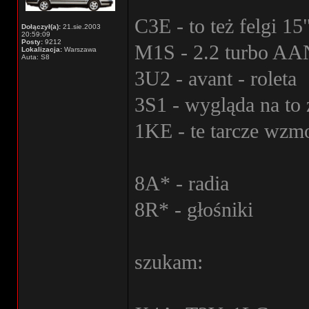
C3E - to też felgi 15
Dołączył(a):
21.sie.2003
20:59:09
Posty:
9212
M1S - 2.2 turbo AA
Lokalizacja:
Warszawa
Auta: S8
3U2 - avant - roleta
3S1 - wygląda na to
1KE - te tarcze wzm
8A* - radia
8R* - głośniki
szukam: