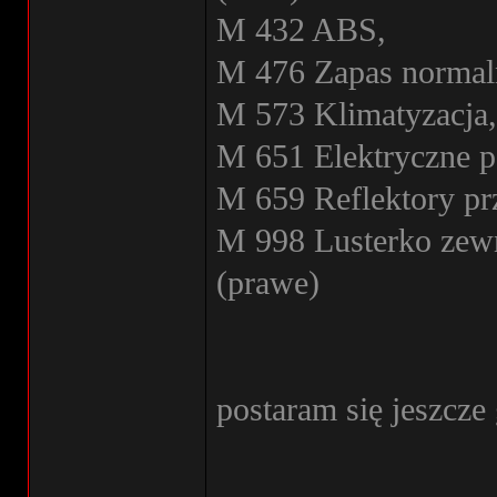
M 432 ABS,
M 476 Zapas normaln
M 573 Klimatyzacja,
M 651 Elektryczne p
M 659 Reflektory p
M 998 Lusterko zew
(prawe)
postaram się jeszcze
________________