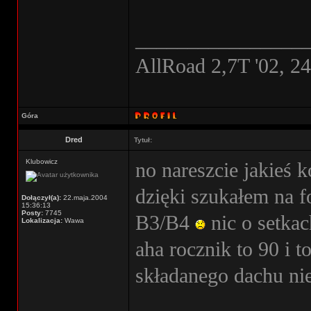
________________
AllRoad 2,7T '02, 2
Góra
Dred
Tytuł:
Klubowicz
no nareszcie jakieś 
dzięki szukałem na f
Dołączył(a):
22.maja.2004
15:36:13
Posty:
7745
B3/B4
nic o setka
Lokalizacja:
Wawa
aha rocznik to 90 i t
składanego dachu n