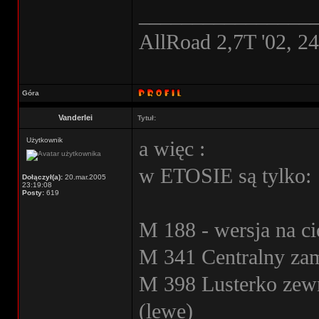
________________
AllRoad 2,7T '02, 2
Góra
Vanderlei
Tytuł:
Użytkownik
a więc :
w ETOSIE są tylko:
Dołączył(a):
20.mar.2005
23:19:08
Posty:
619
M 188 - wersja na cie
M 341 Centralny za
M 398 Lusterko zewn
(lewe)