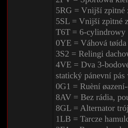
5RG = Vnìjší zpìtné 
5SL = Vnìjší zpìtné 
T6T = 6-cylindrowy 
0YE = Váhová tøída 
3S2 = Relingi dach
4VE = Dva 3-bodové 
statický pánevní pás 
0G1 = Ruèní øazení-
8AV = Bez rádia, po
8GL = Alternator tr
1LB = Tarcze hamul