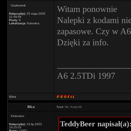
Użytkownik
Witam ponownie
Dołączył(a):
25.maja.2005
21:59:59
Nalepki z kodami ni
Posty:
6
Lokalizacja:
Katowice
zapasowe. Czy w A6 
Dzięki za info.
________________
A6 2.5TDi 1997
Góra
BiLu
Tytuł:
Re: Kody A6
Klubowicz
TeddyBeer napisał(a)
Dołączył(a):
23.lip.2003
19:25:03
Posty:
11651