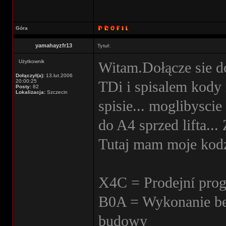
Góra
yamahayzfr13
Tytuł:
Użytkownik
Witam.Dołącze sie d
Dołączył(a):
13.lut.2006
20:00:25
TDi i spisalem kody
Posty:
82
Lokalizacja:
Szczecin
spisie... moglibysci
do A4 sprzed lifta...
Tutaj mam moje kodz
X4C = Prodejní prog
B0A = Wykonanie be
budowy