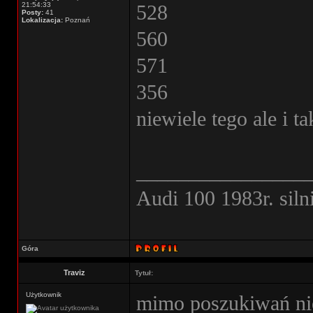
21:54:33
528
Posty:
41
Lokalizacja:
Poznań
560
571
356
niewiele tego ale i 
________________
Audi 100 1983r. sil
Góra
Traviz
Tytuł:
Użytkownik
mimo poszukiwań nie