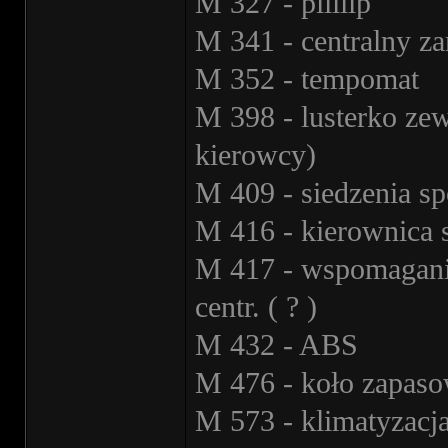
M 327 - piiiiip
M 341 - centralny z
M 352 - tempomat
M 398 - lusterko zew
kierowcy)
M 409 - siedzenia s
M 416 - kierownica 
M 417 - wspomaganie
centr. ( ? )
M 432 - ABS
M 476 - koło zapaso
M 573 - klimatyzacj