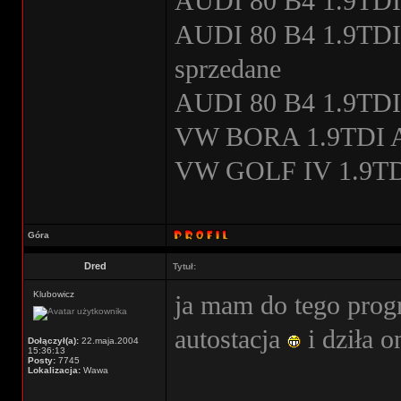
AUDI 80 B4 1.9TDI
AUDI 80 B4 1.9TDI s
sprzedane
AUDI 80 B4 1.9TDI
VW BORA 1.9TDI A
VW GOLF IV 1.9TDI
Góra
Dred
Tytuł:
Klubowicz
ja mam do tego pro
autostacja
i dziła o
Dołączył(a):
22.maja.2004
15:36:13
Posty:
7745
Lokalizacja:
Wawa