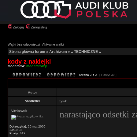
Zaloguj
Zarejestruj
Wątki bez odpowiedzi
|
Aktywne wątki
Strona główna forum
»
Archiwum
»
.: TECHNICZNE :.
kody z naklejki
Moderator:
moderatorzy
Strona
2
z
2
[ Posty: 39 ]
Autor
Vanderlei
Tytuł:
Użytkownik
narastająco odsetki 
Dołączył(a):
20.mar.2005
23:19:08
Posty:
619