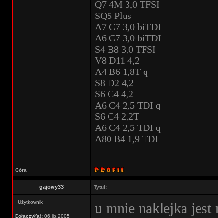
Q7 4M 3,0 TFSI
SQ5 Plus
A7 C7 3,0 biTDI
A6 C7 3,0 biTDI
S4 B8 3,0 TFSI
V8 D11 4,2
A4 B6 1,8T q
S8 D2 4,2
S6 C4 4,2
A6 C4 2,5 TDI q
S6 C4 2,2T
A6 C4 2,5 TDI q
A80 B4 1,9 TDI
Góra
gajowy33
Tytuł:
Użytkownik
u mnie naklejka jest 
Dołączył(a):
06.lip.2005