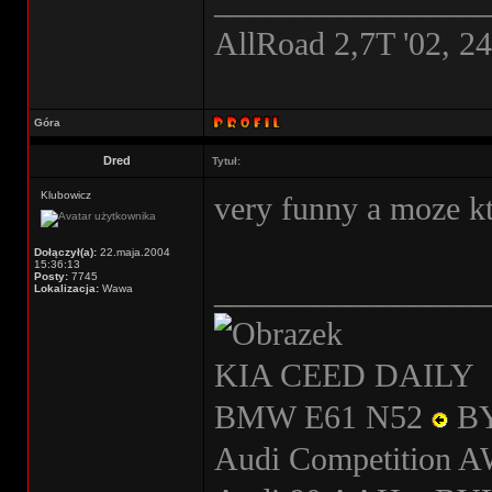
________________
AllRoad 2,7T '02, 2
Góra
Dred
Tytuł:
Klubowicz
very funny a moze kt
Dołączył(a):
22.maja.2004
15:36:13
Posty:
7745
________________
Lokalizacja:
Wawa
KIA CEED DAILY
BMW E61 N52
B
Audi Competition