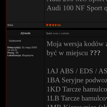
Audi 100 NF Sport 
Góra
J@recki
Tytuł:
kody z naklejki
Użytkownik
Moja wersja kodów z
Dołączył(a):
31.maja.2005
14:19:21
być w miejscu
???
Posty:
49
Lokalizacja:
Bogatynia
1AJ ABS / EDS / A
1BA Seryjne podwoz
1KD Tarcze hamulco
1LB Tarcze hamulco