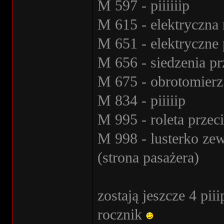
M 597 - piiiiiip
M 615 - elektryczna 
M 651 - elektryczne
M 656 - siedzenia pr
M 675 - obrotomierz
M 834 - piiiiip
M 995 - roleta przec
M 998 - lusterko ze
(strona pasażera)
zostają jeszcze 4 pii
rocznik