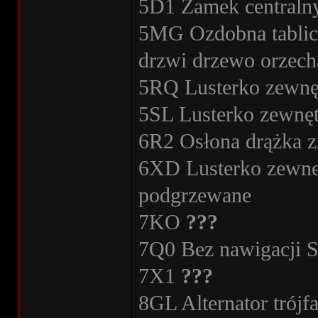
5D1 Zamek centraln
5MG Ozdobna tablica
drzwi drzewo orzech
5RQ Lusterko zewnęt
5SL Lusterko zewnęt
6R2 Osłona drążka z
6XD Lusterko zewnet
podgrzewane
7KO
???
7Q0 Bez nawigacji 
7X1
???
8GL Alternator trój