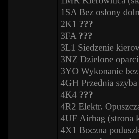
1MR Kierownica (skó
1SA Bez osłony doln
2K1
???
3FA
???
3L1 Siedzenie kiero
3NZ Dzielone oparci
3YO Wykonanie bez r
4GH Przednia szyba 
4K4
???
4R2 Elektr. Opuszcz
4UE Airbag (strona k
4X1 Boczna poduszk