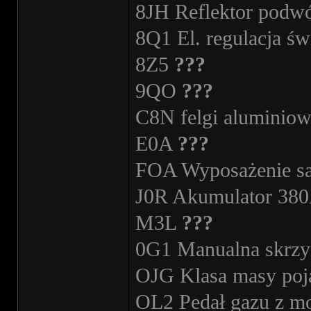
8JH Reflektor podwó
8Q1 El. regulacja św
8Z5
???
9QO
???
C8N felgi alumini
E0A
???
FOA Wyposażenie 
J0R Akumulator 38
M3L
???
0G1 Manualna skrzy
OJG Klasa masy poja
OL2 Pedał gazu z m