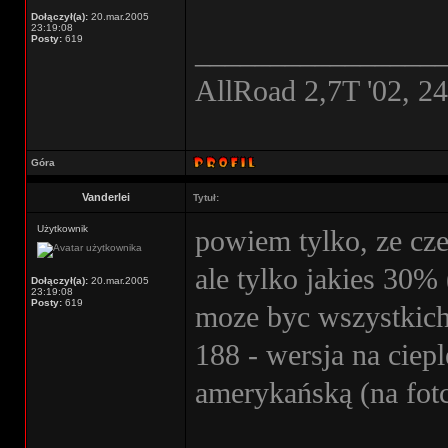
Dołączył(a):
20.mar.2005
23:19:08
Posty:
619
________________
AllRoad 2,7T '02, 2
Góra
Vanderlei
Tytuł:
Użytkownik
powiem tylko, ze cz
ale tylko jakies 30%
Dołączył(a):
20.mar.2005
23:19:08
Posty:
619
moze byc wszystkich.
188 - wersja na ciepl
amerykańską (na fot