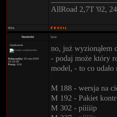
AllRoad 2,7T '02, 2
Góra
Vanderlei
Tytuł:
Użytkownik
no, już wyzionąłem 
- podaj może który r
Dołączył(a):
20.mar.2005
23:19:08
Posty:
619
model, - to co udało 
M 188 - wersja na ci
M 192 - Pakiet kont
M 302 - piiiiip