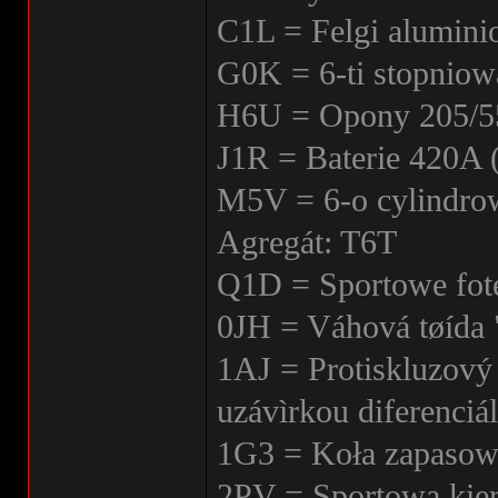
C1L = Felgi alumini
G0K = 6-ti stopniow
H6U = Opony 205/
J1R = Baterie 420A
M5V = 6-o cylindro
Agregát: T6T
Q1D = Sportowe fote
0JH = Váhová tøída 
1AJ = Protiskluzov
uzávìrkou diferenciá
1G3 = Koła zapasowe
2PV = Sportowa kier