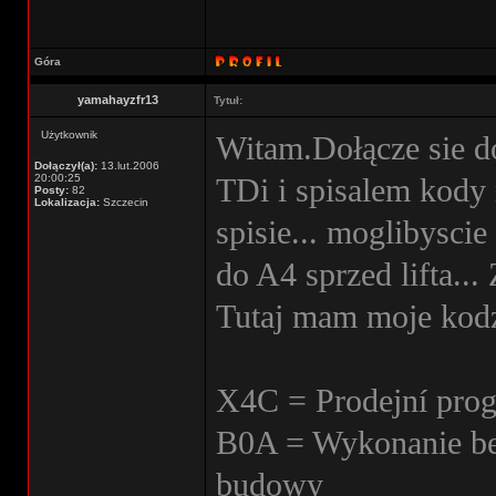
Góra
yamahayzfr13
Tytuł:
Użytkownik
Witam.Dołącze sie d
Dołączył(a):
13.lut.2006
20:00:25
TDi i spisalem kody
Posty:
82
Lokalizacja:
Szczecin
spisie... moglibysci
do A4 sprzed lifta...
Tutaj mam moje kodz
X4C = Prodejní prog
B0A = Wykonanie be
budowy