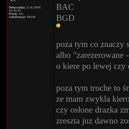
BAC
Dołączył(a):
11.lis.2004
00:30:43
Posty:
111
BGD
Lokalizacja:
Płońsk
poza tym co znaczy s
albo "zarezerowane -
o kiere po lewej czy 
poza tym troche to ś
ze mam zwykla kiero
czy osłone drazka z
zreszta juz dawno zos