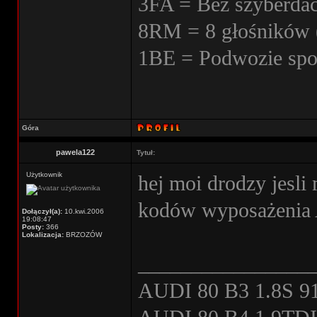
3FA = Bez szyberda
8RM = 8 głośników 
1BE = Podwozie spo
Góra
pawela122
Tytuł:
Użytkownik
hej moi drodzy jesli
kodów wyposażenia 
Dołączył(a):
10.kwi.2006
19:08:47
Posty:
366
Lokalizacja:
BRZOZÓW
________________
AUDI 80 B3 1.8S 91