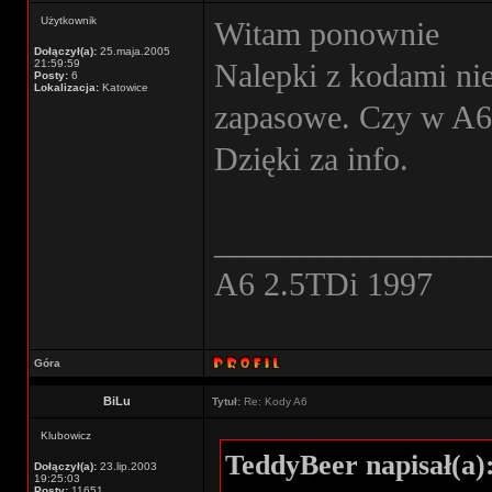
Użytkownik
Witam ponownie
Dołączył(a):
25.maja.2005
21:59:59
Nalepki z kodami ni
Posty:
6
Lokalizacja:
Katowice
zapasowe. Czy w A6 
Dzięki za info.
________________
A6 2.5TDi 1997
Góra
BiLu
Tytuł:
Re: Kody A6
Klubowicz
TeddyBeer napisał(a)
Dołączył(a):
23.lip.2003
19:25:03
Posty:
11651