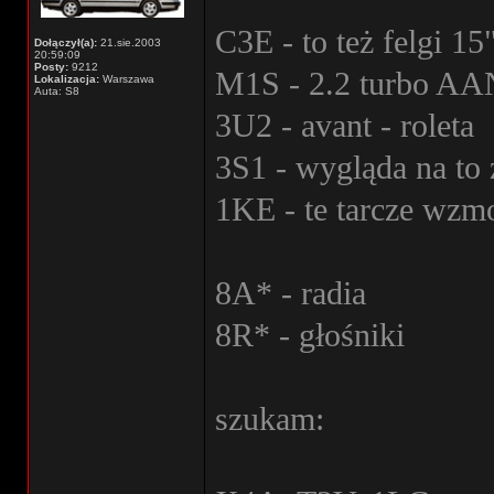
C3E - to też felgi 15
Dołączył(a):
21.sie.2003
20:59:09
Posty:
9212
M1S - 2.2 turbo AA
Lokalizacja:
Warszawa
Auta: S8
3U2 - avant - roleta
3S1 - wygląda na to
1KE - te tarcze wzm
8A* - radia
8R* - głośniki
szukam: