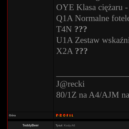
OYE Klasa ciężaru - 
Q1A Normalne fotel
T4N
???
U1A Zestaw wskaźni
X2A
???
________________
J@recki
80/1Z na A4/AJM n
Góra
TeddyBeer
Tytuł:
Kody A6