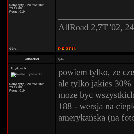
Dołączył(a):
20.mar.2005
23:19:08
Posty:
619
________________
AllRoad 2,7T '02, 2
Góra
Vanderlei
Tytuł:
Użytkownik
powiem tylko, ze cz
ale tylko jakies 30%
Dołączył(a):
20.mar.2005
23:19:08
Posty:
619
moze byc wszystkich.
188 - wersja na ciepl
amerykańską (na fot