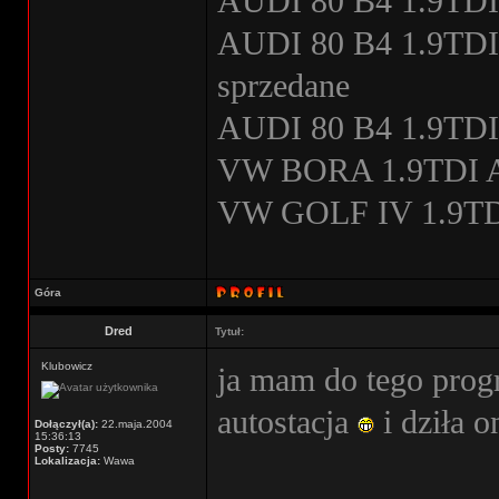
AUDI 80 B4 1.9TDI
AUDI 80 B4 1.9TDI s
sprzedane
AUDI 80 B4 1.9TDI
VW BORA 1.9TDI A
VW GOLF IV 1.9TDI
Góra
Dred
Tytuł:
Klubowicz
ja mam do tego pro
autostacja
i dziła o
Dołączył(a):
22.maja.2004
15:36:13
Posty:
7745
Lokalizacja:
Wawa