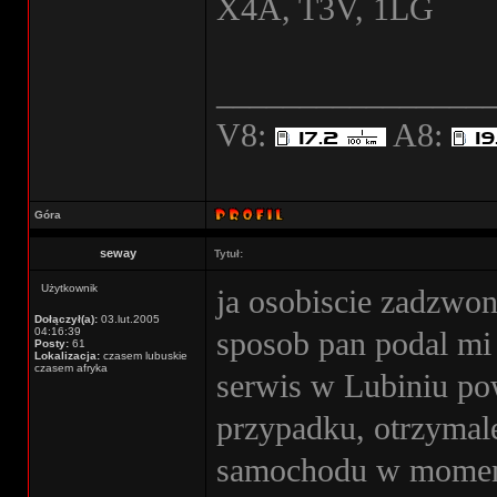
X4A, T3V, 1LG
________________
V8:
A8:
Góra
seway
Tytuł:
Użytkownik
ja osobiscie zadzwo
Dołączył(a):
03.lut.2005
04:16:39
sposob pan podal mi
Posty:
61
Lokalizacja:
czasem lubuskie
czasem afryka
serwis w Lubiniu pow
przypadku, otrzymal
samochodu w momenc