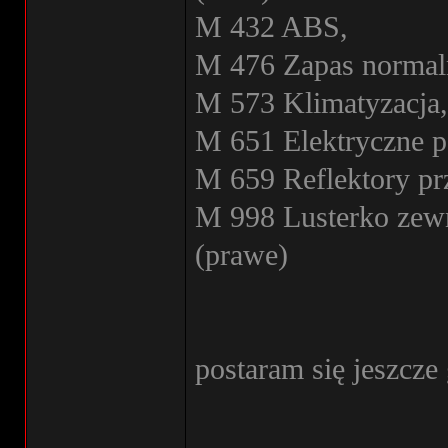
M 432 ABS,
M 476 Zapas normaln
M 573 Klimatyzacja,
M 651 Elektryczne p
M 659 Reflektory p
M 998 Lusterko zew
(prawe)
postaram się jeszcze
________________