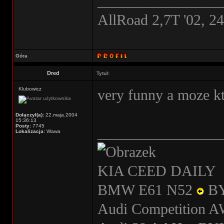
________________
AllRoad 2,7T '02, 2
Góra
Dred
Tytuł:
Klubowicz
very funny a moze kt
Dołączył(a):
22.maja.2004
15:36:13
Posty:
7745
________________
Lokalizacja:
Wawa
KIA CEED DAILY
BMW E61 N52
B
Audi Competition