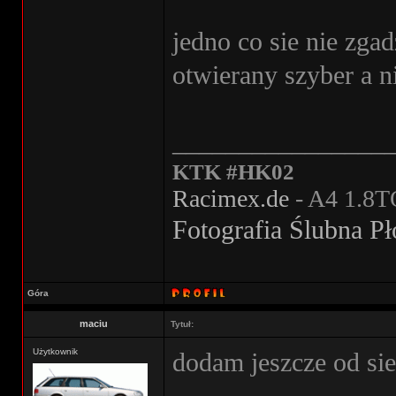
jedno co sie nie zga
otwierany szyber a n
________________
KTK #HK02
Racimex.de
- A4 1.8T
Fotografia Ślubna P
Góra
maciu
Tytuł:
Użytkownik
dodam jeszcze od sie