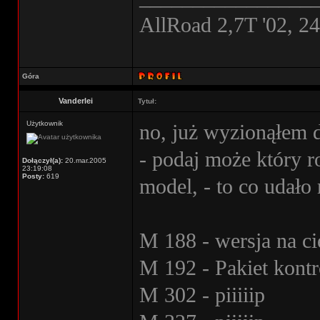
AllRoad 2,7T '02, 2
Góra
Vanderlei
Tytuł:
Użytkownik
no, już wyzionąłem 
- podaj może który r
Dołączył(a):
20.mar.2005
23:19:08
Posty:
619
model, - to co udało 
M 188 - wersja na ci
M 192 - Pakiet kont
M 302 - piiiiip