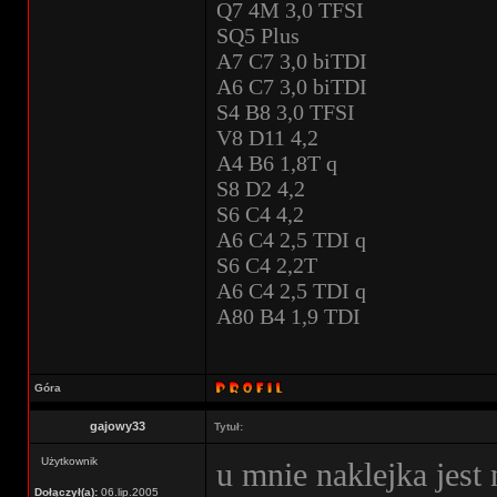
Q7 4M 3,0 TFSI
SQ5 Plus
A7 C7 3,0 biTDI
A6 C7 3,0 biTDI
S4 B8 3,0 TFSI
V8 D11 4,2
A4 B6 1,8T q
S8 D2 4,2
S6 C4 4,2
A6 C4 2,5 TDI q
S6 C4 2,2T
A6 C4 2,5 TDI q
A80 B4 1,9 TDI
Góra
gajowy33
Tytuł:
Użytkownik
u mnie naklejka jest 
Dołączył(a):
06.lip.2005