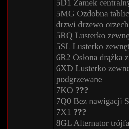
5D1 Zamek centraln
5MG Ozdobna tablica
drzwi drzewo orzech
5RQ Lusterko zewnęt
5SL Lusterko zewnęt
6R2 Osłona drążka z
6XD Lusterko zewnet
podgrzewane
7KO
???
7Q0 Bez nawigacji 
7X1
???
8GL Alternator trój