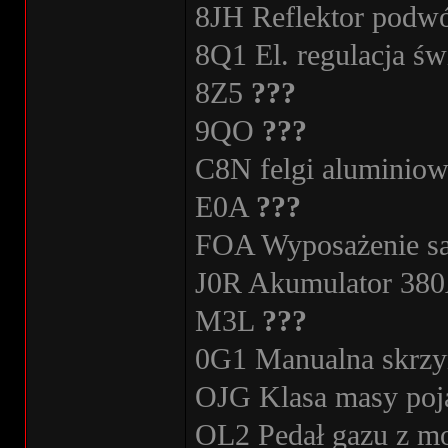
8JH Reflektor podwó
8Q1 El. regulacja św
8Z5
???
9QO
???
C8N felgi alumini
E0A
???
FOA Wyposażenie 
J0R Akumulator 38
M3L
???
0G1 Manualna skrzy
OJG Klasa masy poja
OL2 Pedał gazu z m