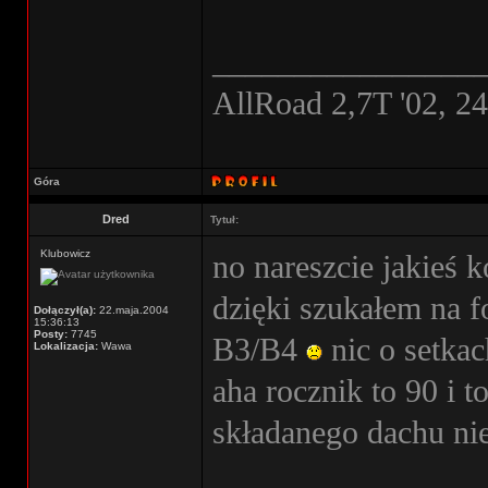
________________
AllRoad 2,7T '02, 2
Góra
Dred
Tytuł:
Klubowicz
no nareszcie jakieś 
dzięki szukałem na f
Dołączył(a):
22.maja.2004
15:36:13
Posty:
7745
B3/B4
nic o setka
Lokalizacja:
Wawa
aha rocznik to 90 i t
składanego dachu n