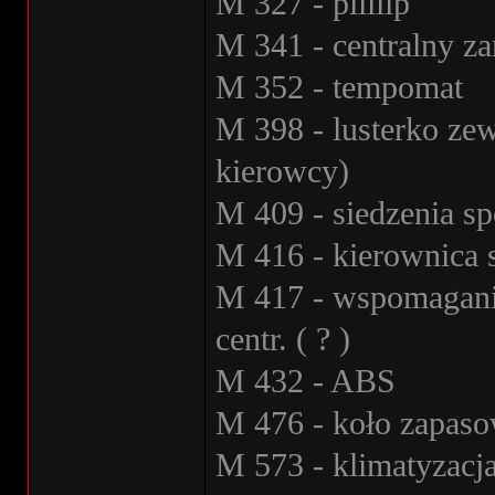
M 327 - piiiiip
M 341 - centralny z
M 352 - tempomat
M 398 - lusterko zew
kierowcy)
M 409 - siedzenia s
M 416 - kierownica 
M 417 - wspomaganie
centr. ( ? )
M 432 - ABS
M 476 - koło zapaso
M 573 - klimatyzacj