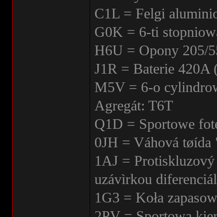
C1L = Felgi alumini
G0K = 6-ti stopniow
H6U = Opony 205/
J1R = Baterie 420A
M5V = 6-o cylindro
Agregát: T6T
Q1D = Sportowe fote
0JH = Váhová tøída 
1AJ = Protiskluzov
uzávìrkou diferenciá
1G3 = Koła zapasowe
2PV = Sportowa kier