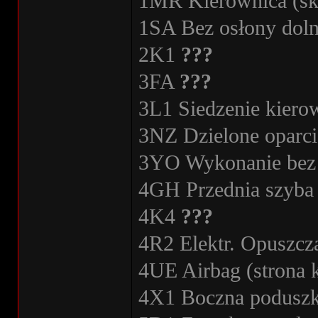
1MR Kierownica (skó
1SA Bez osłony doln
2K1
???
3FA
???
3L1 Siedzenie kiero
3NZ Dzielone oparci
3YO Wykonanie bez r
4GH Przednia szyba 
4K4
???
4R2 Elektr. Opuszcz
4UE Airbag (strona k
4X1 Boczna poduszk