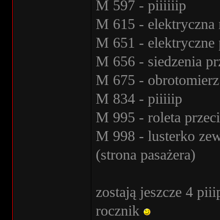
M 597 - piiiiiip
M 615 - elektryczna 
M 651 - elektryczne
M 656 - siedzenia pr
M 675 - obrotomierz
M 834 - piiiiip
M 995 - roleta przec
M 998 - lusterko ze
(strona pasażera)
zostają jeszcze 4 pii
rocznik