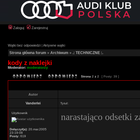
Zaloguj
Zarejestruj
Wątki bez odpowiedzi
|
Aktywne wątki
Strona główna forum
»
Archiwum
»
.: TECHNICZNE :.
kody z naklejki
Moderator:
moderatorzy
Strona
2
z
2
[ Posty: 39 ]
Autor
Vanderlei
Tytuł:
Użytkownik
narastająco odsetki 
Dołączył(a):
20.mar.2005
23:19:08
Posty:
619