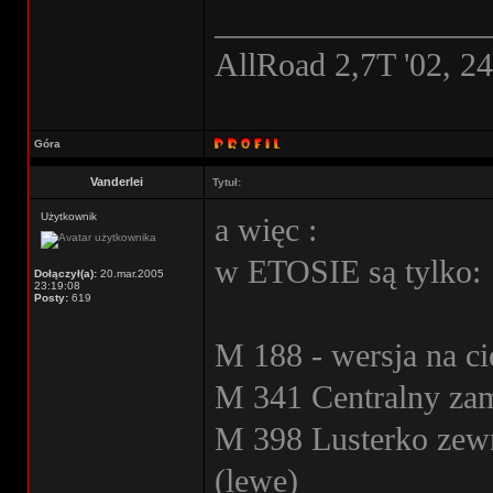
________________
AllRoad 2,7T '02, 2
Góra
Vanderlei
Tytuł:
Użytkownik
a więc :
w ETOSIE są tylko:
Dołączył(a):
20.mar.2005
23:19:08
Posty:
619
M 188 - wersja na cie
M 341 Centralny za
M 398 Lusterko zewn
(lewe)