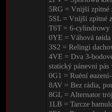
5RG = Vnìjší zpìtné 
5SL = Vnìjší zpìtné 
T6T = 6-cylindrowy 
0YE = Váhová tøída 
3S2 = Relingi dach
4VE = Dva 3-bodové 
statický pánevní pás 
0G1 = Ruèní øazení-
8AV = Bez rádia, po
8GL = Alternator tr
1LB = Tarcze hamul