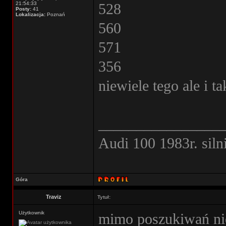
21:54:33
528
Posty:
41
Lokalizacja:
Poznań
560
571
356
niewiele tego ale i 
________________
Audi 100 1983r. sil
Góra
Traviz
Tytuł:
Użytkownik
mimo poszukiwań nie