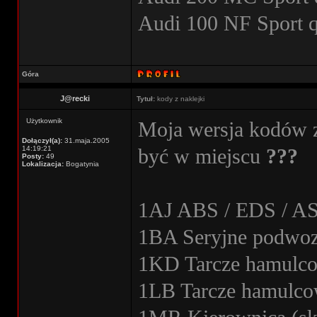
Audi 100 NF Sport 
Góra
J@recki
Tytuł:
kody z naklejki
Użytkownik
Moja wersja kodów z
Dołączył(a):
31.maja.2005
14:19:21
być w miejscu
???
Posty:
49
Lokalizacja:
Bogatynia
1AJ ABS / EDS / A
1BA Seryjne podwoz
1KD Tarcze hamulco
1LB Tarcze hamulco