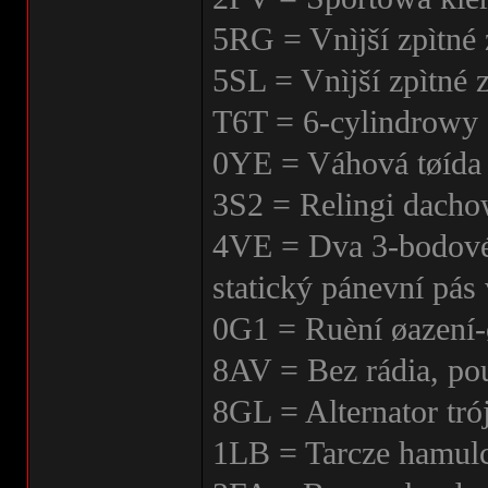
5RG = Vnìjší zpìtné 
5SL = Vnìjší zpìtné 
T6T = 6-cylindrowy 
0YE = Váhová tøída 
3S2 = Relingi dach
4VE = Dva 3-bodové 
statický pánevní pás 
0G1 = Ruèní øazení-
8AV = Bez rádia, po
8GL = Alternator tr
1LB = Tarcze hamul