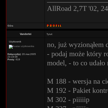
AllRoad 2,7T '02, 2
Góra
Vanderlei
Tytuł:
Użytkownik
no, już wyzionąłem 
- podaj może który r
Dołączył(a):
20.mar.2005
23:19:08
Posty:
619
model, - to co udało 
M 188 - wersja na ci
M 192 - Pakiet kont
M 302 - piiiiip