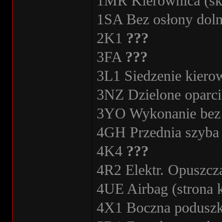
1MR Kierownica (skó
1SA Bez osłony doln
2K1
???
3FA
???
3L1 Siedzenie kiero
3NZ Dzielone oparci
3YO Wykonanie bez r
4GH Przednia szyba 
4K4
???
4R2 Elektr. Opuszcz
4UE Airbag (strona k
4X1 Boczna poduszk