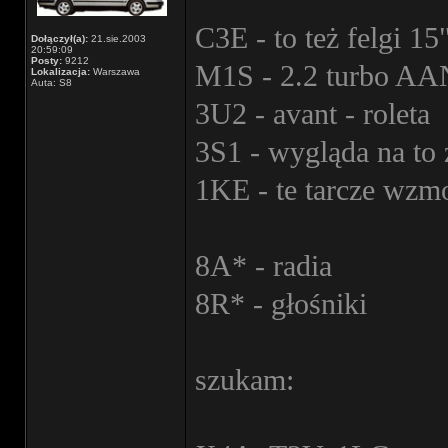
C3E - to też felgi 15
Dołączył(a):
21.sie.2003
20:59:09
Posty:
9212
M1S - 2.2 turbo AA
Lokalizacja:
Warszawa
Auta: S8
3U2 - avant - roleta
3S1 - wygląda na to
1KE - te tarcze wzm
8A* - radia
8R* - głośniki
szukam: