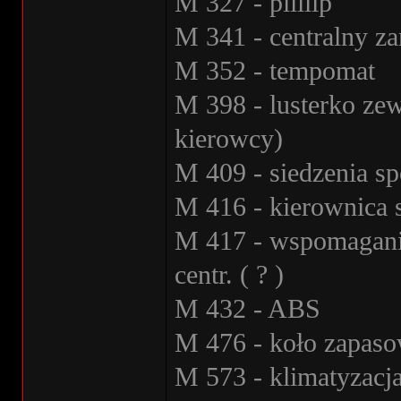
M 327 - piiiiip
M 341 - centralny z
M 352 - tempomat
M 398 - lusterko zew
kierowcy)
M 409 - siedzenia s
M 416 - kierownica 
M 417 - wspomaganie
centr. ( ? )
M 432 - ABS
M 476 - koło zapaso
M 573 - klimatyzacj