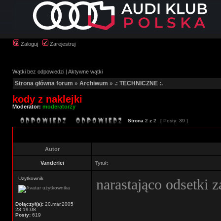
Zaloguj
Zarejestruj
Wątki bez odpowiedzi
|
Aktywne wątki
Strona główna forum
»
Archiwum
»
.: TECHNICZNE :.
kody z naklejki
Moderator:
moderatorzy
Strona
2
z
2
[ Posty: 39 ]
Autor
Vanderlei
Tytuł:
Użytkownik
narastająco odsetki 
Dołączył(a):
20.mar.2005
23:19:08
Posty:
619