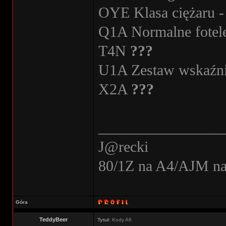
OYE Klasa ciężaru - 
Q1A Normalne fotel
T4N
???
U1A Zestaw wskaźni
X2A
???
________________
J@recki
80/1Z na A4/AJM n
Góra
TeddyBeer
Tytuł:
Kody A6