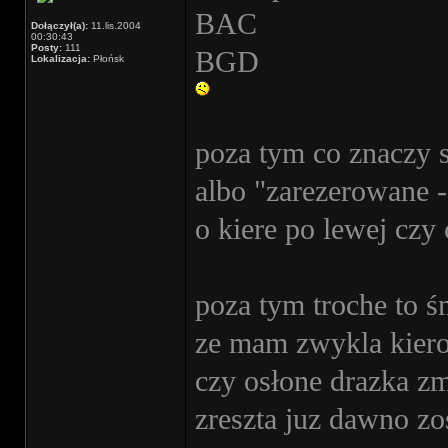
BAC
Dołączył(a):
11.lis.2004
00:30:43
Posty:
111
BGD
Lokalizacja:
Płońsk
poza tym co znaczy s
albo "zarezerowane -
o kiere po lewej czy 
poza tym troche to ś
ze mam zwykla kiero
czy osłone drazka z
zreszta juz dawno zos