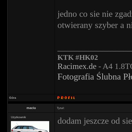
jedno co sie nie zga
otwierany szyber a n
________________
KTK #HK02
Racimex.de
- A4 1.8T
Fotografia Ślubna P
Góra
maciu
Tytuł:
Użytkownik
dodam jeszcze od sie