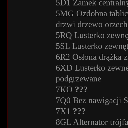
5D1 Zamek centraln
5MG Ozdobna tablica
drzwi drzewo orzech
5RQ Lusterko zewnęt
5SL Lusterko zewnęt
6R2 Osłona drążka z
6XD Lusterko zewnet
podgrzewane
7KO
???
7Q0 Bez nawigacji 
7X1
???
8GL Alternator trój