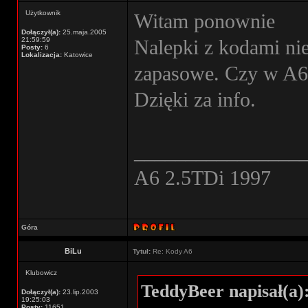
Użytkownik
Witam ponownie
Dołączył(a):
25.maja.2005
21:59:59
Nalepki z kodami ni
Posty:
6
Lokalizacja:
Katowice
zapasowe. Czy w A6 
Dzięki za info.
________________
A6 2.5TDi 1997
Góra
BiLu
Tytuł:
Re: Kody A6
Klubowicz
TeddyBeer napisał(a)
Dołączył(a):
23.lip.2003
19:25:03
Posty:
11651