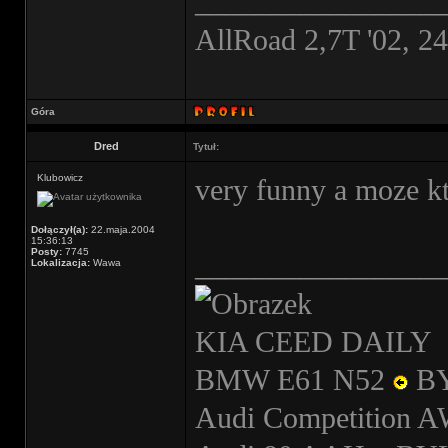
________________
AllRoad 2,7T '02, 2
Góra
Dred
Tytuł:
Klubowicz
very funny a moze kt
Dołączył(a):
22.maja.2004
15:36:13
Posty:
7745
________________
Lokalizacja:
Wawa
KIA CEED DAILY
BMW E61 N52
B
Audi Competition