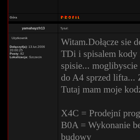
Góra
yamahayzfr13
Tytuł:
Użytkownik
Witam.Dołącze sie d
Dołączył(a):
13.lut.2006
20:00:25
TDi i spisalem kody
Posty:
82
Lokalizacja:
Szczecin
spisie... moglibysci
do A4 sprzed lifta...
Tutaj mam moje kodz
X4C = Prodejní prog
B0A = Wykonanie be
budowy