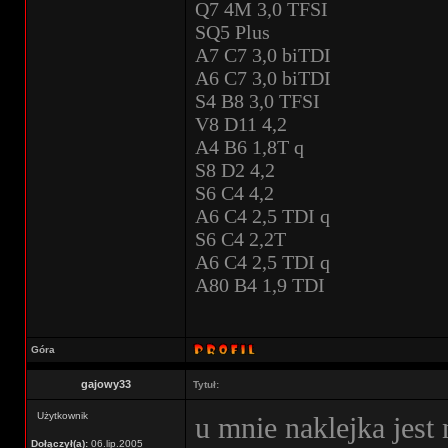
Q7 4M 3,0 TFSI
SQ5 Plus
A7 C7 3,0 biTDI
A6 C7 3,0 biTDI
S4 B8 3,0 TFSI
V8 D11 4,2
A4 B6 1,8T q
S8 D2 4,2
S6 C4 4,2
A6 C4 2,5 TDI q
S6 C4 2,2T
A6 C4 2,5 TDI q
A80 B4 1,9 TDI
Góra
gajowy33
Tytuł:
Użytkownik
u mnie naklejka jest 
Dołączył(a):
06.lip.2005