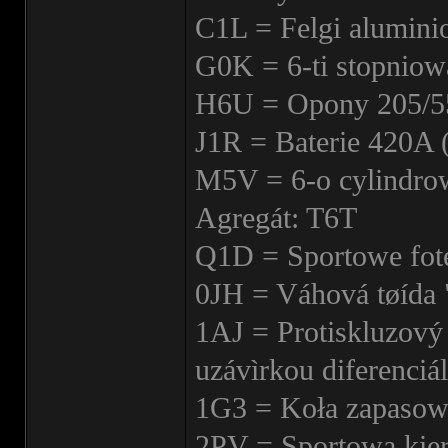
C1L = Felgi alumini
G0K = 6-ti stopniow
H6U = Opony 205/
J1R = Baterie 420A
M5V = 6-o cylindro
Agregát: T6T
Q1D = Sportowe fote
0JH = Váhová tøída 
1AJ = Protiskluzov
uzávìrkou diferenciá
1G3 = Koła zapasowe
2PV = Sportowa kier