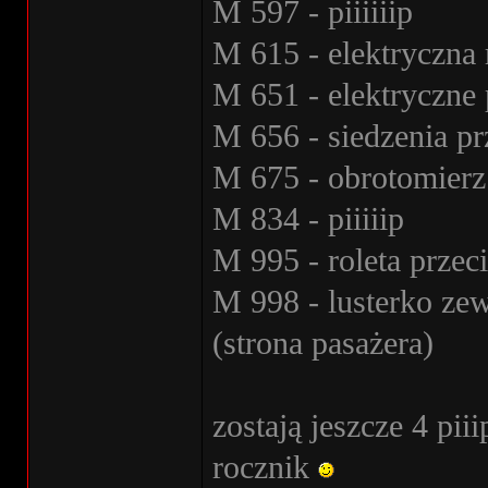
M 597 - piiiiiip
M 615 - elektryczna 
M 651 - elektryczne
M 656 - siedzenia pr
M 675 - obrotomierz
M 834 - piiiiip
M 995 - roleta przec
M 998 - lusterko ze
(strona pasażera)
zostają jeszcze 4 pii
rocznik