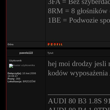
3FA = Bez szyberda
8RM = 8 głośników 
1BE = Podwozie spo
Góra
pawela122
Tytuł:
Użytkownik
hej moi drodzy jesli
kodów wyposażenia 
Dołączył(a):
10.kwi.2006
19:08:47
Posty:
366
Lokalizacja:
BRZOZÓW
________________
AUDI 80 B3 1.8S 91