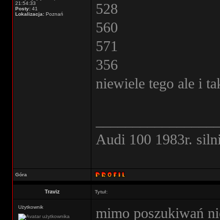
21:54:33
528
Posty:
41
Lokalizacja:
Poznań
560
571
356
niewiele tego ale i 
________________
Audi 100 1983r. sil
Góra
Traviz
Tytuł:
Użytkownik
mimo poszukiwań nie