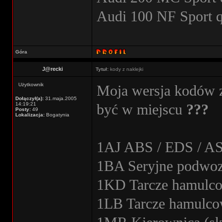
Audi 100 NF Sport 
Góra
J@recki
Tytuł:
kody z naklejki
Użytkownik
Moja wersja kodów z
Dołączył(a):
31.maja.2005
14:19:21
być w miejscu
???
Posty:
49
Lokalizacja:
Bogatynia
1AJ ABS / EDS / A
1BA Seryjne podwoz
1KD Tarcze hamulco
1LB Tarcze hamulco