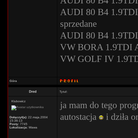
AUDI 80 B4 1.9TDI
AUDI 80 B4 1.9TDI s
sprzedane
AUDI 80 B4 1.9TDI
VW BORA 1.9TDI A
VW GOLF IV 1.9TDI
Góra
Dred
Tytuł:
Klubowicz
ja mam do tego pro
autostacja
i dziła o
Dołączył(a):
22.maja.2004
15:36:13
Posty:
7745
Lokalizacja:
Wawa