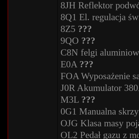
8JH Reflektor podwó
8Q1 El. regulacja św
8Z5
???
9QO
???
C8N felgi alumini
E0A
???
FOA Wyposażenie 
J0R Akumulator 38
M3L
???
0G1 Manualna skrzy
OJG Klasa masy poja
OL2 Pedał gazu z m