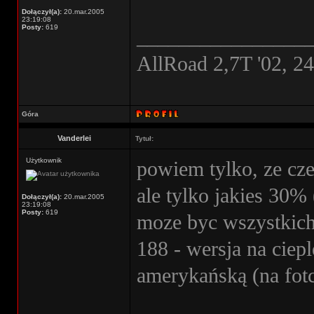
Dołączył(a):
20.mar.2005
23:19:08
Posty:
619
________________
AllRoad 2,7T '02, 2
Góra
Vanderlei
Tytuł:
Użytkownik
powiem tylko, ze cz
ale tylko jakies 30%
Dołączył(a):
20.mar.2005
23:19:08
Posty:
619
moze byc wszystkich.
188 - wersja na ciepl
amerykańską (na fot