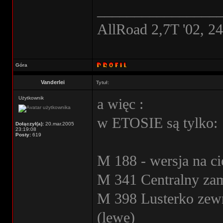
________________
AllRoad 2,7T '02, 2
Góra
Vanderlei
Tytuł:
Użytkownik
a więc :
w ETOSIE są tylko:
Dołączył(a):
20.mar.2005
23:19:08
Posty:
619
M 188 - wersja na cie
M 341 Centralny za
M 398 Lusterko zewn
(lewe)