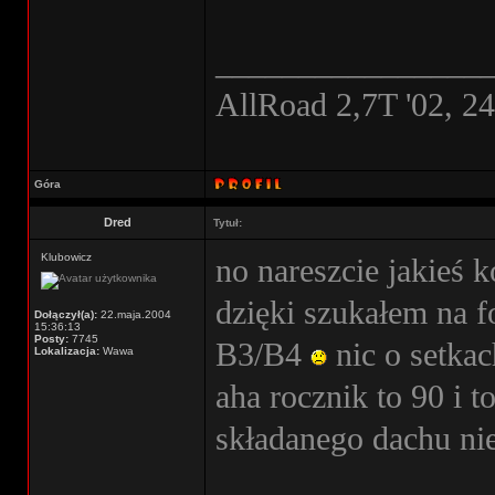
________________
AllRoad 2,7T '02, 2
Góra
Dred
Tytuł:
Klubowicz
no nareszcie jakieś 
dzięki szukałem na f
Dołączył(a):
22.maja.2004
15:36:13
Posty:
7745
B3/B4
nic o setka
Lokalizacja:
Wawa
aha rocznik to 90 i t
składanego dachu n