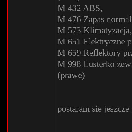
M 432 ABS,
M 476 Zapas normaln
M 573 Klimatyzacja,
M 651 Elektryczne p
M 659 Reflektory p
M 998 Lusterko zew
(prawe)
postaram się jeszcze
________________