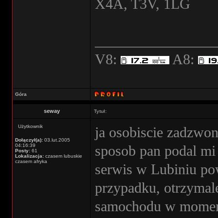
X4A, T3V, 1LG
________________
V8:
A8:
Góra
seway
Tytuł:
Użytkownik
ja osobiscie zadzwo
Dołączył(a):
03.lut.2005
04:16:39
sposob pan podal mi
Posty:
61
Lokalizacja:
czasem lubuskie
czasem afryka
serwis w Lubiniu pow
przypadku, otrzymal
samochodu w momenc