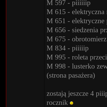
M 597 - piiiiiip
M 615 - elektryczna 
M 651 - elektryczne
M 656 - siedzenia pr
M 675 - obrotomierz
M 834 - piiiiip
M 995 - roleta przec
M 998 - lusterko ze
(strona pasażera)
zostają jeszcze 4 pii
rocznik