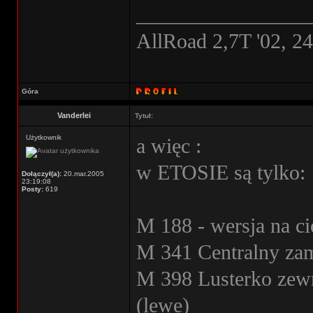
________________
AllRoad 2,7T '02, 2
Góra
Vanderlei
Tytuł:
Użytkownik
a więc :
w ETOSIE są tylko:
Dołączył(a):
20.mar.2005
23:19:08
Posty:
619
M 188 - wersja na cie
M 341 Centralny za
M 398 Lusterko zewn
(lewe)