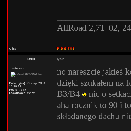
________________
AllRoad 2,7T '02, 2
Góra
Dred
Tytuł:
Klubowicz
no nareszcie jakieś 
dzięki szukałem na f
Dołączył(a):
22.maja.2004
15:36:13
Posty:
7745
B3/B4
nic o setka
Lokalizacja:
Wawa
aha rocznik to 90 i t
składanego dachu n