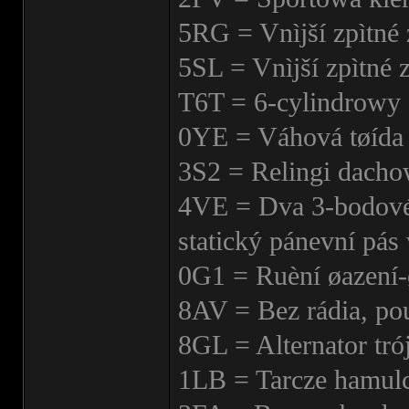
5RG = Vnìjší zpìtné 
5SL = Vnìjší zpìtné 
T6T = 6-cylindrowy 
0YE = Váhová tøída 
3S2 = Relingi dach
4VE = Dva 3-bodové 
statický pánevní pás 
0G1 = Ruèní øazení-
8AV = Bez rádia, po
8GL = Alternator tr
1LB = Tarcze hamul