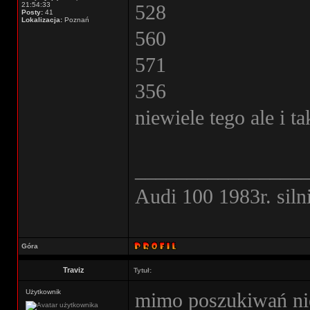
21:54:33
528
Posty:
41
Lokalizacja:
Poznań
560
571
356
niewiele tego ale i 
________________
Audi 100 1983r. sil
Góra
Traviz
Tytuł:
Użytkownik
mimo poszukiwań nie