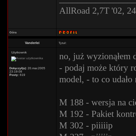
AllRoad 2,7T '02, 2
Góra
Vanderlei
Tytuł:
Użytkownik
no, już wyzionąłem 
- podaj może który r
Dołączył(a):
20.mar.2005
23:19:08
Posty:
619
model, - to co udało 
M 188 - wersja na ci
M 192 - Pakiet kont
M 302 - piiiiip