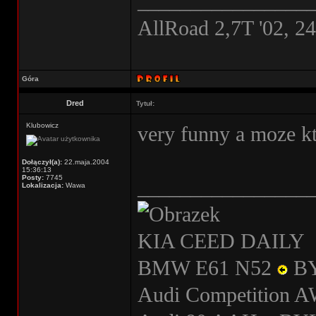
________________
AllRoad 2,7T '02, 2
Góra
Dred
Tytuł:
Klubowicz
very funny a moze kt
Dołączył(a):
22.maja.2004
15:36:13
Posty:
7745
________________
Lokalizacja:
Wawa
KIA CEED DAILY
BMW E61 N52
B
Audi Competition