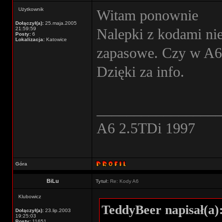
Użytkownik
Witam ponownie
Dołączył(a):
25.maja.2005
21:59:59
Nalepki z kodami ni
Posty:
6
Lokalizacja:
Katowice
zapasowe. Czy w A6 
Dzięki za info.
________________
A6 2.5TDi 1997
Góra
BiLu
Tytuł:
Re: Kody A6
Klubowicz
TeddyBeer napisał(a)
Dołączył(a):
23.lip.2003
19:25:03
Posty:
11651