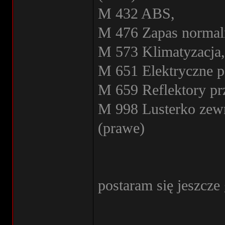
M 432 ABS,
M 476 Zapas normaln
M 573 Klimatyzacja,
M 651 Elektryczne p
M 659 Reflektory p
M 998 Lusterko zew
(prawe)
postaram się jeszcze
________________