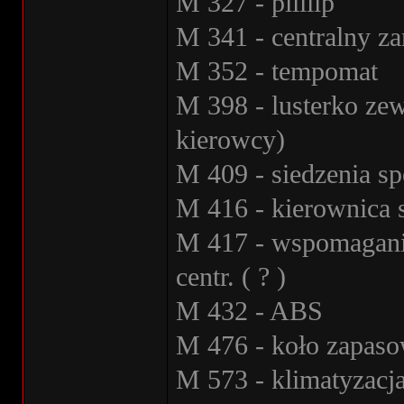
M 327 - piiiiip
M 341 - centralny z
M 352 - tempomat
M 398 - lusterko zew
kierowcy)
M 409 - siedzenia s
M 416 - kierownica 
M 417 - wspomaganie
centr. ( ? )
M 432 - ABS
M 476 - koło zapaso
M 573 - klimatyzacj