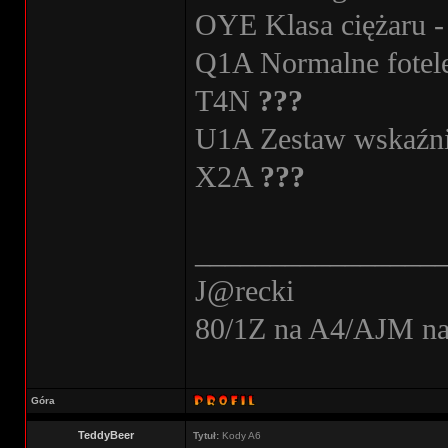
OYE Klasa ciężaru - 
Q1A Normalne fotel
T4N
???
U1A Zestaw wskaźni
X2A
???
________________
J@recki
80/1Z na A4/AJM n
Góra
TeddyBeer
Tytuł:
Kody A6