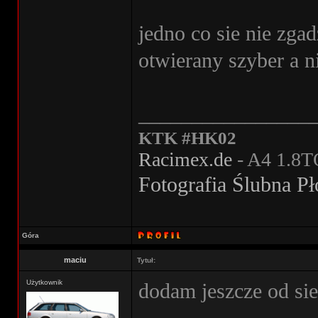
jedno co sie nie zga
otwierany szyber a n
________________
KTK #HK02
Racimex.de
- A4 1.8T
Fotografia Ślubna P
Góra
maciu
Tytuł:
Użytkownik
dodam jeszcze od sie