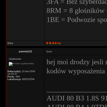
3FA = Bez szyberda
8RM = 8 głośników 
1BE = Podwozie spo
Góra
pawela122
Tytuł:
Użytkownik
hej moi drodzy jesli
kodów wyposażenia 
Dołączył(a):
10.kwi.2006
19:08:47
Posty:
366
Lokalizacja:
BRZOZÓW
________________
AUDI 80 B3 1.8S 91