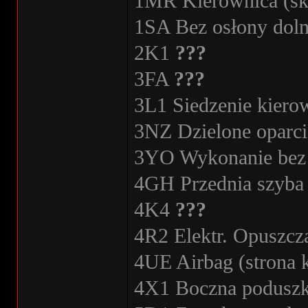
1MR Kierownica (skó
1SA Bez osłony doln
2K1
???
3FA
???
3L1 Siedzenie kiero
3NZ Dzielone oparci
3YO Wykonanie bez r
4GH Przednia szyba 
4K4
???
4R2 Elektr. Opuszcz
4UE Airbag (strona k
4X1 Boczna poduszk