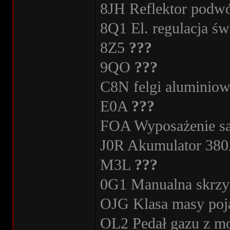
8JH Reflektor podwó
8Q1 El. regulacja św
8Z5
???
9QO
???
C8N felgi alumini
E0A
???
FOA Wyposażenie 
J0R Akumulator 38
M3L
???
0G1 Manualna skrzy
OJG Klasa masy poja
OL2 Pedał gazu z m