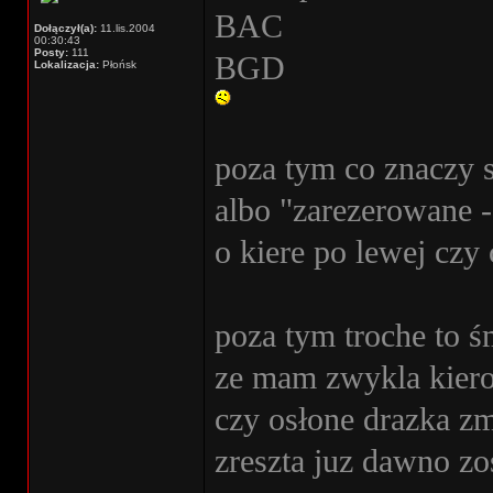
BAC
Dołączył(a):
11.lis.2004
00:30:43
Posty:
111
BGD
Lokalizacja:
Płońsk
poza tym co znaczy s
albo "zarezerowane -
o kiere po lewej czy 
poza tym troche to ś
ze mam zwykla kiero
czy osłone drazka z
zreszta juz dawno zos