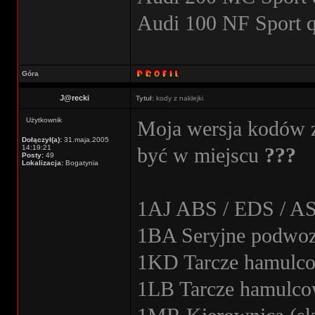
Audi 100 NF Sport 
Góra
J@recki
Tytuł:
kody z naklejki
Użytkownik
Moja wersja kodów z
Dołączył(a):
31.maja.2005
14:19:21
być w miejscu
???
Posty:
49
Lokalizacja:
Bogatynia
1AJ ABS / EDS / A
1BA Seryjne podwoz
1KD Tarcze hamulco
1LB Tarcze hamulco