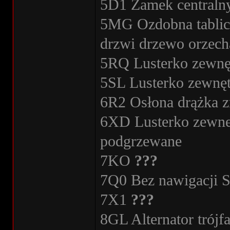
5D1 Zamek centraln
5MG Ozdobna tablica
drzwi drzewo orzech
5RQ Lusterko zewnęt
5SL Lusterko zewnęt
6R2 Osłona drążka z
6XD Lusterko zewnet
podgrzewane
7KO
???
7Q0 Bez nawigacji 
7X1
???
8GL Alternator trój