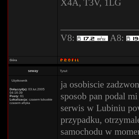
X4A, T3V, 1LG
________________
V8:
A8:
Góra
seway
Tytuł:
Użytkownik
ja osobiscie zadzwo
Dołączył(a):
03.lut.2005
04:16:39
sposob pan podal mi
Posty:
61
Lokalizacja:
czasem lubuskie
czasem afryka
serwis w Lubiniu pow
przypadku, otrzymal
samochodu w momenc