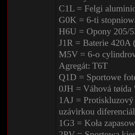
C1L = Felgi alumini
G0K = 6-ti stopniow
H6U = Opony 205/
J1R = Baterie 420A
M5V = 6-o cylindro
Agregát: T6T
Q1D = Sportowe fote
0JH = Váhová tøída 
1AJ = Protiskluzov
uzávìrkou diferenciá
1G3 = Koła zapasowe
2PV = Sportowa kier