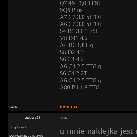
Q7 4M 3,0 TFSI
SQ5 Plus
A7 C7 3,0 biTDI
A6 C7 3,0 biTDI
S4 B8 3,0 TFSI
V8 D11 4,2
A4 B6 1,8T q
S8 D2 4,2
S6 C4 4,2
A6 C4 2,5 TDI q
S6 C4 2,2T
A6 C4 2,5 TDI q
A80 B4 1,9 TDI
Góra
gajowy33
Tytuł:
Użytkownik
u mnie naklejka jest 
Dołączył(a):
06.lip.2005