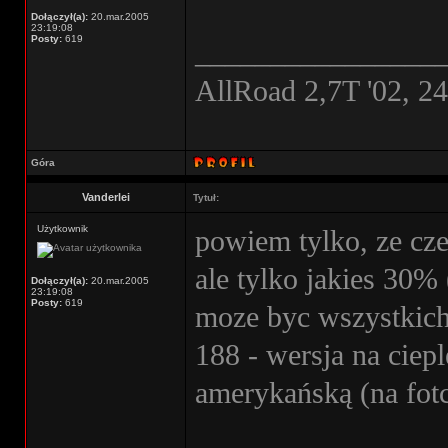
Dołączył(a):
20.mar.2005
23:19:08
Posty:
619
________________
AllRoad 2,7T '02, 2
Góra
Vanderlei
Tytuł:
Użytkownik
powiem tylko, ze cz
ale tylko jakies 30%
Dołączył(a):
20.mar.2005
23:19:08
Posty:
619
moze byc wszystkich.
188 - wersja na ciepl
amerykańską (na fot