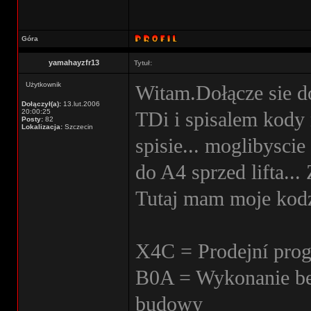
Góra
yamahayzfr13
Tytuł:
Użytkownik
Witam.Dołącze sie d
Dołączył(a):
13.lut.2006
20:00:25
TDi i spisalem kody
Posty:
82
Lokalizacja:
Szczecin
spisie... moglibysci
do A4 sprzed lifta...
Tutaj mam moje kodz
X4C = Prodejní prog
B0A = Wykonanie be
budowy