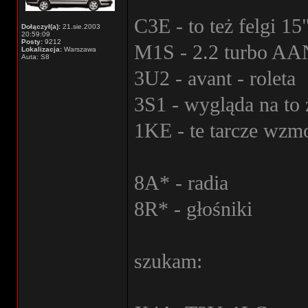
C3E - to też felgi 15
Dołączył(a):
21.sie.2003
20:59:09
Posty:
9212
M1S - 2.2 turbo AA
Lokalizacja:
Warszawa
Auta: S8
3U2 - avant - roleta
3S1 - wygląda na to
1KE - te tarcze wzm
8A* - radia
8R* - głośniki
szukam: