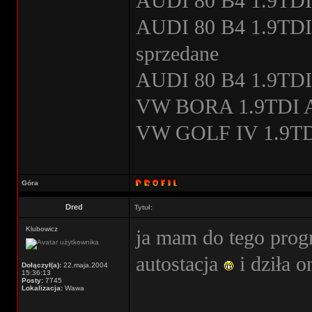
AUDI 80 B4 1.9TDI
AUDI 80 B4 1.9TDI s
sprzedane
AUDI 80 B4 1.9TDI
VW BORA 1.9TDI A
VW GOLF IV 1.9TDI
Góra
Dred
Tytuł:
Klubowicz
ja mam do tego pro
autostacja
i dziła o
Dołączył(a):
22.maja.2004
15:36:13
Posty:
7745
Lokalizacja:
Wawa