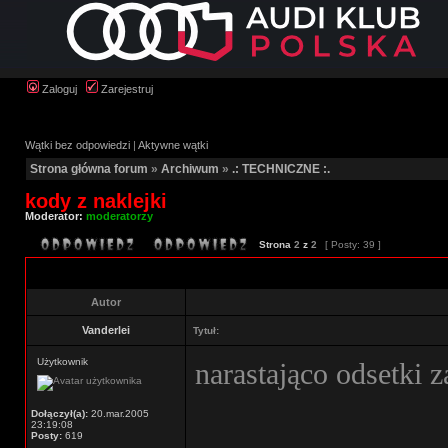
Zaloguj
Zarejestruj
Wątki bez odpowiedzi
|
Aktywne wątki
Strona główna forum
»
Archiwum
»
.: TECHNICZNE :.
kody z naklejki
Moderator:
moderatorzy
Strona
2
z
2
[ Posty: 39 ]
Autor
Vanderlei
Tytuł:
Użytkownik
narastająco odsetki 
Dołączył(a):
20.mar.2005
23:19:08
Posty:
619