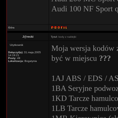
Audi 100 NF Sport 
Góra
J@recki
Tytuł:
kody z naklejki
Użytkownik
Moja wersja kodów z
Dołączył(a):
31.maja.2005
14:19:21
być w miejscu
???
Posty:
49
Lokalizacja:
Bogatynia
1AJ ABS / EDS / A
1BA Seryjne podwoz
1KD Tarcze hamulco
1LB Tarcze hamulco