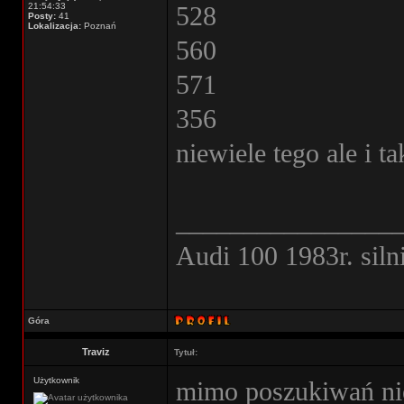
21:54:33
528
Posty:
41
Lokalizacja:
Poznań
560
571
356
niewiele tego ale i 
________________
Audi 100 1983r. sil
Góra
Traviz
Tytuł:
Użytkownik
mimo poszukiwań nie