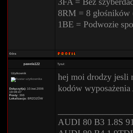
3FA = Bez szyberda
8RM = 8 głośników 
1BE = Podwozie spo
Góra
pawela122
Tytuł:
Użytkownik
hej moi drodzy jesli
kodów wyposażenia 
Dołączył(a):
10.kwi.2006
19:08:47
Posty:
366
Lokalizacja:
BRZOZÓW
________________
AUDI 80 B3 1.8S 91