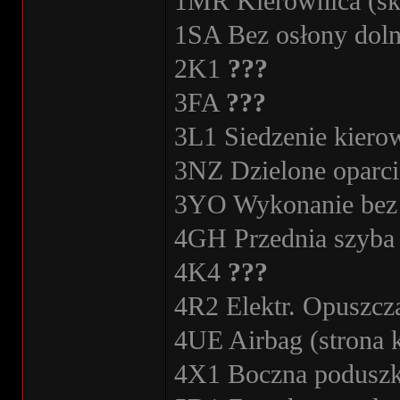
1MR Kierownica (skó
1SA Bez osłony doln
2K1
???
3FA
???
3L1 Siedzenie kiero
3NZ Dzielone oparci
3YO Wykonanie bez r
4GH Przednia szyba 
4K4
???
4R2 Elektr. Opuszcz
4UE Airbag (strona k
4X1 Boczna poduszk