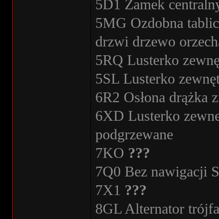
5D1 Zamek centraln
5MG Ozdobna tablica
drzwi drzewo orzech
5RQ Lusterko zewnęt
5SL Lusterko zewnęt
6R2 Osłona drążka z
6XD Lusterko zewnet
podgrzewane
7KO
???
7Q0 Bez nawigacji 
7X1
???
8GL Alternator trój