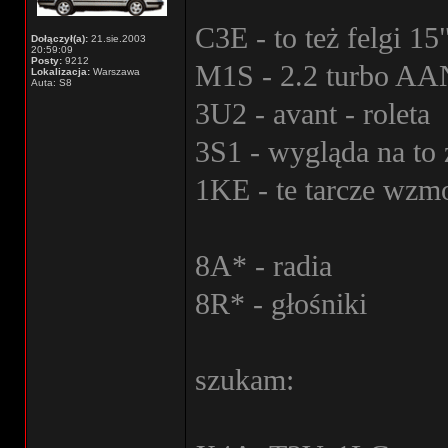
C3E - to też felgi 15
Dołączył(a):
21.sie.2003
20:59:09
Posty:
9212
M1S - 2.2 turbo AA
Lokalizacja:
Warszawa
Auta: S8
3U2 - avant - roleta
3S1 - wygląda na to
1KE - te tarcze wzm
8A* - radia
8R* - głośniki
szukam: