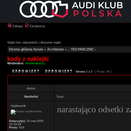
Zaloguj
Zarejestruj
Wątki bez odpowiedzi
|
Aktywne wątki
Strona główna forum
»
Archiwum
»
.: TECHNICZNE :.
kody z naklejki
Moderator:
moderatorzy
Strona
2
z
2
[ Posty: 39 ]
Autor
Vanderlei
Tytuł:
Użytkownik
narastająco odsetki 
Dołączył(a):
20.mar.2005
23:19:08
Posty:
619