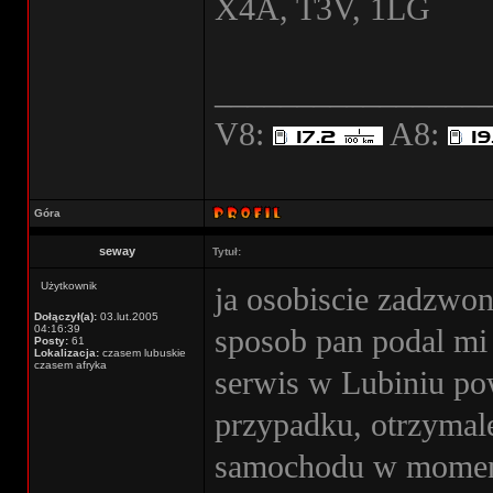
X4A, T3V, 1LG
________________
V8:
A8:
Góra
seway
Tytuł:
Użytkownik
ja osobiscie zadzwo
Dołączył(a):
03.lut.2005
04:16:39
sposob pan podal mi
Posty:
61
Lokalizacja:
czasem lubuskie
czasem afryka
serwis w Lubiniu pow
przypadku, otrzymal
samochodu w momenc