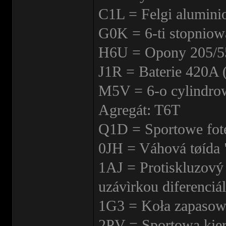
C1L = Felgi alumini
G0K = 6-ti stopniow
H6U = Opony 205/
J1R = Baterie 420A
M5V = 6-o cylindro
Agregát: T6T
Q1D = Sportowe fote
0JH = Váhová tøída 
1AJ = Protiskluzov
uzávìrkou diferenciá
1G3 = Koła zapasowe
2PV = Sportowa kier