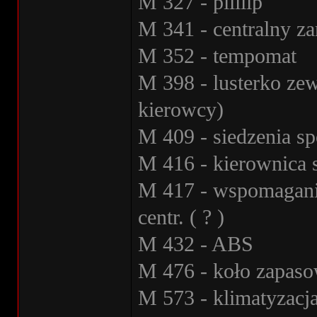
M 327 - piiiiip
M 341 - centralny z
M 352 - tempomat
M 398 - lusterko zew
kierowcy)
M 409 - siedzenia s
M 416 - kierownica 
M 417 - wspomaganie
centr. ( ? )
M 432 - ABS
M 476 - koło zapaso
M 573 - klimatyzacj