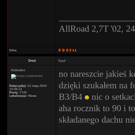
________________
AllRoad 2,7T '02, 2
Góra
Dred
Tytuł:
Klubowicz
no nareszcie jakieś 
dzięki szukałem na f
Dołączył(a):
22.maja.2004
15:36:13
Posty:
7745
B3/B4
nic o setka
Lokalizacja:
Wawa
aha rocznik to 90 i t
składanego dachu n