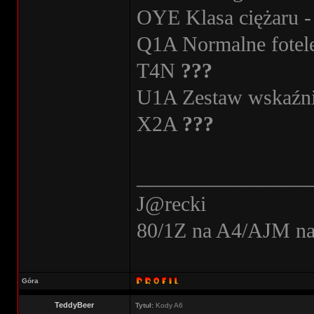
OYE Klasa ciężaru - 
Q1A Normalne fotel
T4N
???
U1A Zestaw wskaźni
X2A
???
________________
J@recki
80/1Z na A4/AJM n
Góra
TeddyBeer
Tytuł:
Kody A6