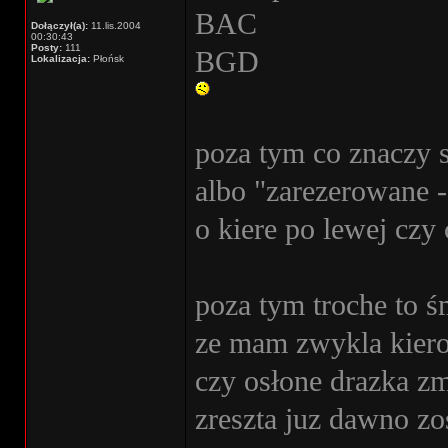
BAC
Dołączył(a):
11.lis.2004
00:30:43
Posty:
111
BGD
Lokalizacja:
Płońsk
poza tym co znaczy s
albo "zarezerowane -
o kiere po lewej czy 
poza tym troche to ś
ze mam zwykla kiero
czy osłone drazka z
zreszta juz dawno zos