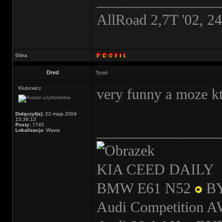
________________
AllRoad 2,7T '02, 2
Góra
Dred
Tytuł:
Klubowicz
very funny a moze kt
Dołączył(a):
22.maja.2004
15:36:13
Posty:
7745
________________
Lokalizacja:
Wawa
KIA CEED DAILY
BMW E61 N52
B
Audi Competition