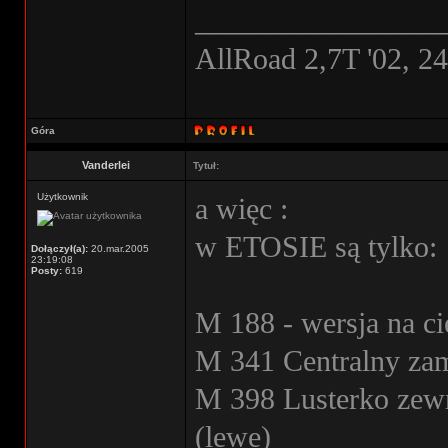
________________
AllRoad 2,7T '02, 2
Góra
Vanderlei
Tytuł:
Użytkownik
a więc :
w ETOSIE są tylko:
Dołączył(a):
20.mar.2005
23:19:08
Posty:
619
M 188 - wersja na cie
M 341 Centralny za
M 398 Lusterko zewn
(lewe)