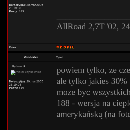
Dołączył(a):
20.mar.2005
23:19:08
Posty:
619
________________
AllRoad 2,7T '02, 2
Góra
Vanderlei
Tytuł:
Użytkownik
powiem tylko, ze cz
ale tylko jakies 30%
Dołączył(a):
20.mar.2005
23:19:08
Posty:
619
moze byc wszystkich.
188 - wersja na ciepl
amerykańską (na fot