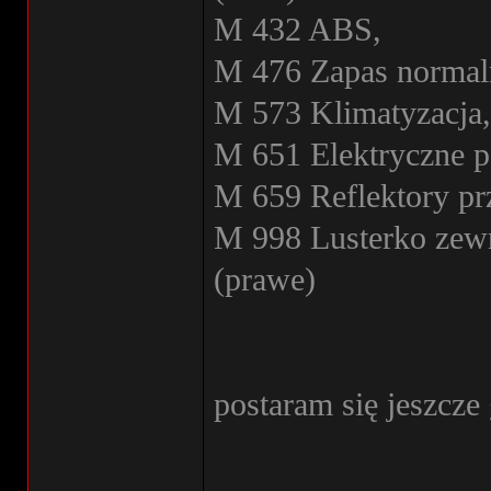
M 432 ABS,
M 476 Zapas normaln
M 573 Klimatyzacja,
M 651 Elektryczne p
M 659 Reflektory p
M 998 Lusterko zew
(prawe)
postaram się jeszcze
________________