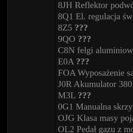
8JH Reflektor podwó
8Q1 El. regulacja św
8Z5
???
9QO
???
C8N felgi alumini
E0A
???
FOA Wyposażenie 
J0R Akumulator 38
M3L
???
0G1 Manualna skrzy
OJG Klasa masy poja
OL2 Pedał gazu z m