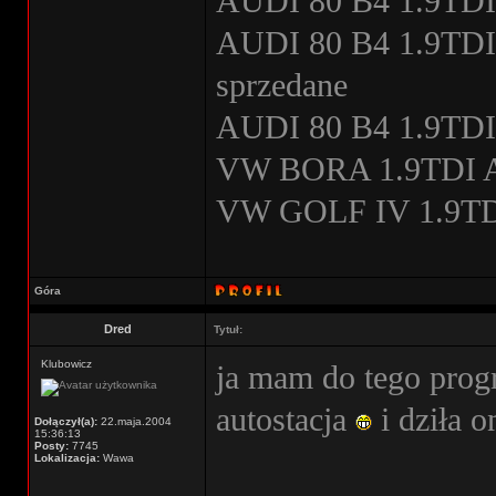
AUDI 80 B4 1.9TDI
AUDI 80 B4 1.9TDI s
sprzedane
AUDI 80 B4 1.9TDI
VW BORA 1.9TDI A
VW GOLF IV 1.9TDI
Góra
Dred
Tytuł:
Klubowicz
ja mam do tego pro
autostacja
i dziła o
Dołączył(a):
22.maja.2004
15:36:13
Posty:
7745
Lokalizacja:
Wawa