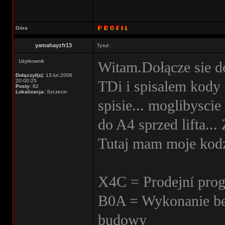
Góra
yamahayzfr13
Tytuł:
Użytkownik
Witam.Dołącze sie d
Dołączył(a):
13.lut.2006
20:00:25
TDi i spisalem kody
Posty:
82
Lokalizacja:
Szczecin
spisie... moglibysci
do A4 sprzed lifta...
Tutaj mam moje kodz
X4C = Prodejní prog
B0A = Wykonanie be
budowy