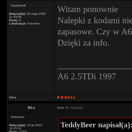
Użytkownik
Witam ponownie
Dołączył(a):
25.maja.2005
21:59:59
Nalepki z kodami ni
Posty:
6
Lokalizacja:
Katowice
zapasowe. Czy w A6 
Dzięki za info.
________________
A6 2.5TDi 1997
Góra
BiLu
Tytuł:
Re: Kody A6
Klubowicz
TeddyBeer napisał(a)
Dołączył(a):
23.lip.2003
19:25:03
Posty:
11651