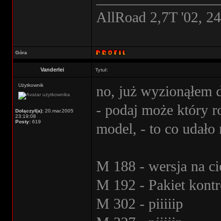
AllRoad 2,7T '02, 2
Góra
Vanderlei
Tytuł:
Użytkownik
no, już wyzionąłem 
- podaj może który r
Dołączył(a):
20.mar.2005
23:19:08
Posty:
619
model, - to co udało 
M 188 - wersja na ci
M 192 - Pakiet kont
M 302 - piiiiip