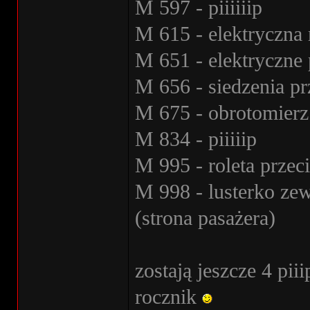
M 597 - piiiiiip
M 615 - elektryczna 
M 651 - elektryczne
M 656 - siedzenia pr
M 675 - obrotomierz
M 834 - piiiiip
M 995 - roleta przec
M 998 - lusterko ze
(strona pasażera)
zostają jeszcze 4 pii
rocznik