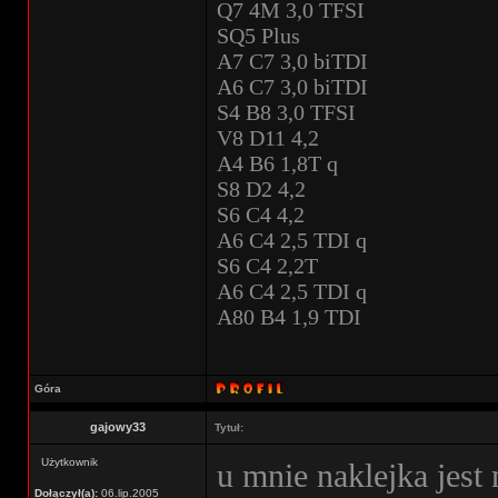
Q7 4M 3,0 TFSI
SQ5 Plus
A7 C7 3,0 biTDI
A6 C7 3,0 biTDI
S4 B8 3,0 TFSI
V8 D11 4,2
A4 B6 1,8T q
S8 D2 4,2
S6 C4 4,2
A6 C4 2,5 TDI q
S6 C4 2,2T
A6 C4 2,5 TDI q
A80 B4 1,9 TDI
Góra
gajowy33
Tytuł:
Użytkownik
u mnie naklejka jest 
Dołączył(a):
06.lip.2005