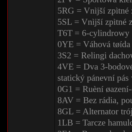
5RG = Vnìjší zpìtné 
5SL = Vnìjší zpìtné 
T6T = 6-cylindrowy 
0YE = Váhová tøída 
3S2 = Relingi dach
4VE = Dva 3-bodové 
statický pánevní pás 
0G1 = Ruèní øazení-
8AV = Bez rádia, po
8GL = Alternator tr
1LB = Tarcze hamul