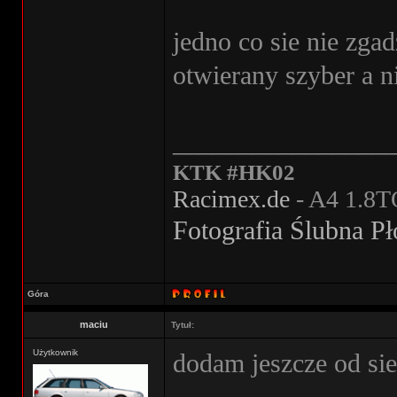
jedno co sie nie zga
otwierany szyber a n
________________
KTK #HK02
Racimex.de
- A4 1.8T
Fotografia Ślubna P
Góra
maciu
Tytuł:
Użytkownik
dodam jeszcze od sie