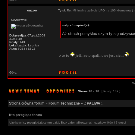
enzoo
Tytuł:
Re: Minimalne zużycie LPG na 100 kilometrów ( r
Użytkownik
mały v8 napisał(a):
Aż strach pomyśleć czym ty się odżywi
Dołączył(a):
07.paź.2008
21:48:40
Posty:
143
Lokalizacja:
Legnica
Auto:
80B4 i S6C5
o to to
jeśli auto spalinowe jest złem
Góra
Wy
Strona
10
z
10
[ Posty: 189 ]
Strona główna forum
»
Forum Techniczne
»
.: PALIWA :.
Kto przegląda forum
Użytkownicy przeglądający ten dział: Brak zidentyfikowanych użytkowników i 7 gości