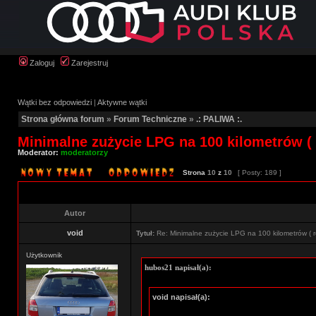
Zaloguj
Zarejestruj
Wątki bez odpowiedzi
|
Aktywne wątki
Strona główna forum
»
Forum Techniczne
»
.: PALIWA :.
Minimalne zużycie LPG na 100 kilometrów ( 
Moderator:
moderatorzy
Strona
10
z
10
[ Posty: 189 ]
Autor
void
Tytuł:
Re: Minimalne zużycie LPG na 100 kilometrów ( r
Użytkownik
hubos21 napisał(a):
void napisał(a):