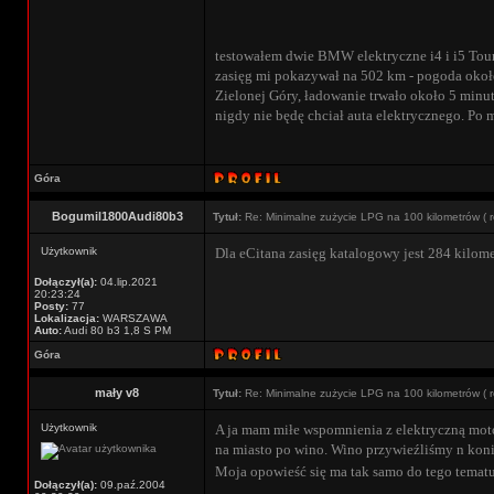
testowałem dwie BMW elektryczne i4 i i5 Tour
zasięg mi pokazywał na 502 km - pogoda około
Zielonej Góry, ładowanie trwało około 5 minut
nigdy nie będę chciał auta elektrycznego. Po 
Góra
Bogumil1800Audi80b3
Tytuł:
Re: Minimalne zużycie LPG na 100 kilometrów ( r
Użytkownik
Dla eCitana zasięg katalogowy jest 284 kilome
Dołączył(a):
04.lip.2021
20:23:24
Posty:
77
Lokalizacja:
WARSZAWA
Auto:
Audi 80 b3 1,8 S PM
Góra
mały v8
Tytuł:
Re: Minimalne zużycie LPG na 100 kilometrów ( r
Użytkownik
A ja mam miłe wspomnienia z elektryczną mot
na miasto po wino. Wino przywieźliśmy n konie
Moja opowieść się ma tak samo do tego tematu 
Dołączył(a):
09.paź.2004