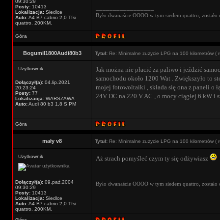
09:30:29
Posty:
10413
_________________
Lokalizacja:
Siedlce
Było dwanaście OOOO w tym siedem quattro, zostało 
Auto:
A4 B7 cabrio 2,0 Tfsi
quattro. 200KM.
Góra
Bogumil1800Audi80b3
Tytuł:
Re: Minimalne zużycie LPG na 100 kilometrów ( r
Użytkownik
Jak można nie płacić za paliwo i jeździć samo
samochodu około 1200 Wat . Zwiększyło to sto
Dołączył(a):
04.lip.2021
mojej fotowoltaiki , składa się ona z paneli
20:23:24
Posty:
77
24V DC na 220 V AC , o mocy ciągłej 6 kW i 
Lokalizacja:
WARSZAWA
Auto:
Audi 80 b3 1,8 S PM
Góra
mały v8
Tytuł:
Re: Minimalne zużycie LPG na 100 kilometrów ( r
Użytkownik
Aż strach pomyśleć czym ty się odżywiasz
_________________
Dołączył(a):
09.paź.2004
Było dwanaście OOOO w tym siedem quattro, zostało 
09:30:29
Posty:
10413
Lokalizacja:
Siedlce
Auto:
A4 B7 cabrio 2,0 Tfsi
quattro. 200KM.
Góra