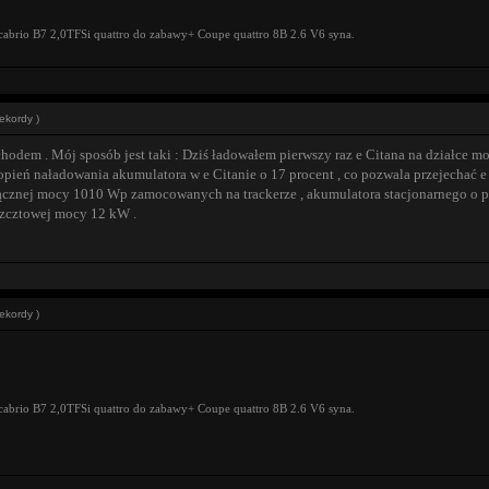
cabrio B7 2,0TFSi quattro do zabawy+ Coupe quattro 8B 2.6 V6 syna.
ekordy )
chodem . Mój sposób jest taki : Dziś ładowałem pierwszy raz e Citana na działce m
pień naładowania akumulatora w e Citanie o 17 procent , co pozwala przejechać 
 o łącznej mocy 1010 Wp zamocowanych na trackerze , akumulatora stacjonarnego o
szcztowej mocy 12 kW .
ekordy )
cabrio B7 2,0TFSi quattro do zabawy+ Coupe quattro 8B 2.6 V6 syna.