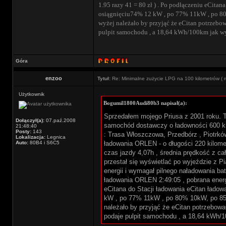
1.95 razy 41 = 80 zł ) . Po podłączeniu eCita
osiągnięciu74% 12 kW , po 77% 11kW , po 80
wyżej należało by przyjąć że eCitan potrzebo
pulpit samochodu , a 18,64 kWh/100km jak wyn
Góra
enzoo
Tytuł:
Re: Minimalne zużycie LPG na 100 kilometrów ( r
Użytkownik
Bogumil1800Audi80b3 napisał(a):
Sprzedałem mojego Priusa z 2001 roku. T
Dołączył(a):
07.paź.2008
samochód dostawczy o ładowności 600 kil
21:48:40
Posty:
143
: Trasa Włoszczowa, Przedbórz , Piotrków
Lokalizacja:
Legnica
Auto:
80B4 i S6C5
ładowania ORLEN - o długości 220 kilomet
czas jazdy 4,07h , średnia prędkość z ca
przestał się wyświetlać po wyjeździe z P
energii i wymagał pilnego naładowania bat
ładowania ORLEN 2:49:05 , pobrana energi
eCitana do Stacji ładowania eCitan łado
kW , po 77% 11kW , po 80% 10kW, po 85%
należało by przyjąć że eCitan potrzebowa
podaje pulpit samochodu , a 18,64 kWh/10