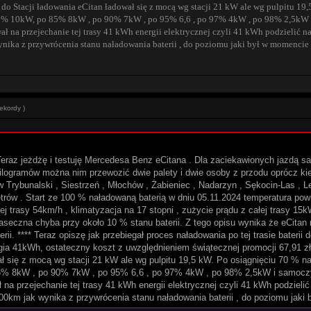
na do Stacji ładowania eCitan ładował się z mocą wg stacji 21 kW ale wg pulpitu 
% 10kW, po 85% 8kW , po 90% 7kW , po 95% 6,6 , po 97% 4kW , po 98% 2,5kW i s
wał na przejechanie tej trasy 41 kWh energii elektrycznej czyli 41 kWh podzielić
ika z przywrócenia stanu naładowania baterii , do poziomu jaki był w momencie st
ekordy )
eraz jeżdżę i testuję Mercedesa Benz eCitana . Dla zaciekawionych jazdą 
ogramów można nim przewozić dwie palety i dwie osoby z przodu oprócz kiero
 Trybunalski , Siestrzeń , Młochów , Żabieniec , Nadarzyn , Sękocin-Las , 
rów . Start ze 100 % naładowaną baterią w dniu 05.11.2024 temperatura powie
łej trasy 54km/h , klimatyzacja na 17 stopni , zużycie prądu z całej trasy 1
iaseczna chyba przy około 10 % stanu baterii. Z tego opisu wynika że eCita
erii. **** Teraz opiszę jak przebiegał proces naładowania po tej trasie bateri
a 41kWh, ostateczny koszt z uwzględnieniem świątecznej promocji 67,91 zł. (
wał się z mocą wg stacji 21 kW ale wg pulpitu 19,5 kW. Po osiągnięciu 70 %
 8kW , po 90% 7kW , po 95% 6,6 , po 97% 4kW , po 98% 2,5kW i samoczynn
ł na przejechanie tej trasy 41 kWh energii elektrycznej czyli 41 kWh podziel
0km jak wynika z przywrócenia stanu naładowania baterii , do poziomu jaki b