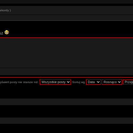
ekordy )
asz
świetl posty nie starsze niż:
Sortuj wg