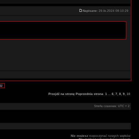
Napisane:
29.lis.2024 08:10:29
Przejdź na stronę
Poprzednia strona
1
...
6
,
7
,
8
,
9
,
10
Strefa czasowa: UTC + 2
Nie możesz
rozpoczynać nowych wątków