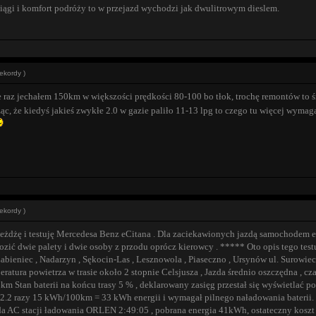
siągi i komfort podróży to w przejazd wychodzi jak dwulitrowym dieslem.
ekordy )
le raz jechałem 150km w większości prędkości 80-100 bo tłok, trochę remontów to ś
ząc, że kiedyś jakieś zwykłe 2.0 w gazie paliło 11-13 lpg to czego tu więcej wyma
ekordy )
jeżdżę i testuję Mercedesa Benz eCitana . Dla zaciekawionych jazdą samochodem 
ć dwie palety i dwie osoby z przodu oprócz kierowcy . ***** Oto opis tego testu 
Żabieniec , Nadarzyn , Sękocin-Las , Lesznowola , Piaseczno , Ursynów ul. Surowie
tura powietrza w trasie około 2 stopnie Celsjusza , Jazda średnio oszczędna , czas
km Stan baterii na końcu trasy 5 % , deklarowany zasięg przestał się wyświetlać p
 2.2 razy 15 kWh/100km = 33 kWh energii i wymagał pilnego naładowania baterii. **
a AC stacji ładowania ORLEN 2:49:05 , pobrana energia 41kWh, ostateczny koszt 