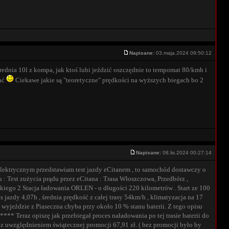
Napisane:
03.maja.2024 09:50:12
rednia 10l z kompa, jak ktoś lubi jeździć oszczędnie to tempomat 80/kmh i
gać
Ciekawe jakie są "teoretyczne" prędkości na wyższych biegach bo 2
Napisane:
08.lis.2024 00:27:14
elektrycznym przedstawiam test jazdy eCitanem , to samochód dostawczy o
: Test zużycia prądu przez eCitana : Trasa Włoszczowa, Przedbórz ,
ckiego 2 Stacja ładowania ORLEN - o długości 220 kilometrów . Start ze 100
 jazdy 4,07h , średnia prędkość z całej trasy 54km/h , klimatyzacja na 17
o wyjeździe z Piaseczna chyba przy około 10 % stanu baterii. Z tego opisu
** Teraz opiszę jak przebiegał proces naładowania po tej trasie baterii do
z uwzględnieniem świątecznej promocji 67,91 zł. ( bez promocji było by