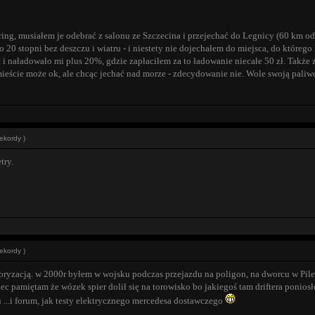
ing, musiałem je odebrać z salonu ze Szczecina i przejechać do Legnicy (60 km od
 20 stopni bez deszczu i wiatru - i niestety nie dojechałem do miejsca, do któr
 i naładowało mi plus 20%, gdzie zapłaciłem za to ładowanie niecałe 50 zł. Także
mieście może ok, ale chcąc jechać nad morze - zdecydowanie nie. Wole swoją paliw
ekordy )
try.
ekordy )
oryzacją. w 2000r byłem w wojsku podczas przejazdu na poligon, na dworcu w Pil
c pamiętam że wózek spier dolił się na torowisko bo jakiegoś tam driftera ponios
...i forum, jak testy elektrycznego mercedesa dostawczego