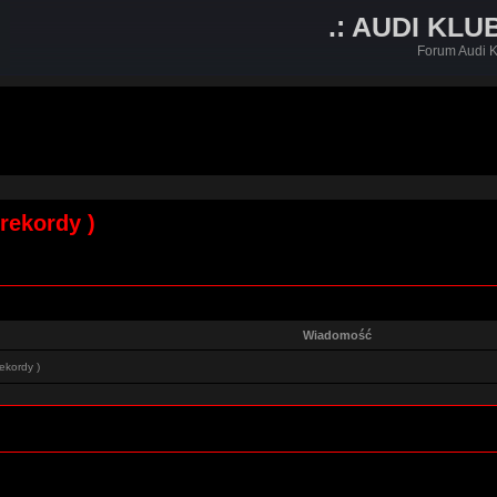
.: AUDI KLU
Forum Audi K
rekordy )
Wiadomość
ekordy )