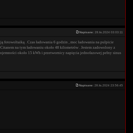
Napisane:
28.lis.2024 03:03:11
oją fotowoltaiką . Czas ładowania 6 godzin , moc ładowania na pulpicie
e Citanem na tym ładowaniu około 48 kilometrów . Jestem zadowolony z
 pojemności około 15 kWh i przetwornicy napięcia jednofazowej pełny sinus
Napisane:
28.lis.2024 23:56:45