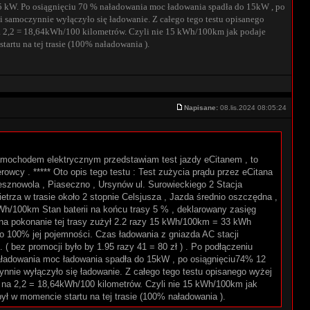
19,5 kW. Po osiągnięciu 70 % naładowania moc ładowania spadła do 15kW , po
amoczynnie wyłączyło się ładowanie. Z całego tego testu opisanego
 na 2,2 = 18,64kWh/100 kilometrów. Czyli nie 15 kWh/100km jak podaje
artu na tej trasie (100% naładowania ).
Napisane:
08.lis.2024 08:05:24
samochodem elektrycznym przedstawiam test jazdy eCitanem , to
wcy . ***** Oto opis tego testu : Test zużycia prądu przez eCitana
Lesznowola , Piaseczno , Ursynów ul. Surowieckiego 2 Stacja
trza w trasie około 2 stopnie Celsjusza , Jazda średnio oszczędna ,
5kWh/100km Stan baterii na końcu trasy 5 % , deklarowany zasięg
n na pokonanie tej trasy zużył 2.2 razy 15 kWh/100km = 33 kWh
i do 100% jej pojemności. Czas ładowania z gniazda AC stacji
 bez promocji było by 1.95 razy 41 = 80 zł ) . Po podłączeniu
 naładowania moc ładowania spadła do 15kW , po osiągnięciu74% 12
ie wyłączyło się ładowanie. Z całego tego testu opisanego wyżej
ić na 2,2 = 18,64kWh/100 kilometrów. Czyli nie 15 kWh/100km jak
ył w momencie startu na tej trasie (100% naładowania ).