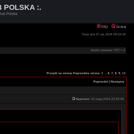
B POLSKA :.
lub Polska
FAQ
Szukaj
Teraz jest 07.sie.2026 08:04:30
Strefa czasowa: UTC + 2
Przejdź na stronę
Poprzednia strona
1
...
6
,
7
,
8
,
9
,
10
Poprzedni
|
Następny
Napisane:
02.maja.2024 23:55:38