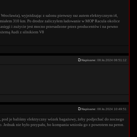
 Wrocławia), wyjeżdzając z salonu pierwszy raz autem elektrycznym i4,
ego miałem 310 km. Po drodze zaliczyłem ładowanie w MOP Racula okolice
 zasięgi i zużycie jest mocno przesadzone przez producentów i na pewno
ożerną Audi z silnikiem V8
Napisane:
08.lis.2024 08:51:12
Napisane:
08.lis.2024 10:49:51
e, pod je baliśmy elektryczny wózek bagażowy, żeby podjechać do nocnego
ło. Jednak nie było przypału, bo kompania wniosła go z powrotem na peron.