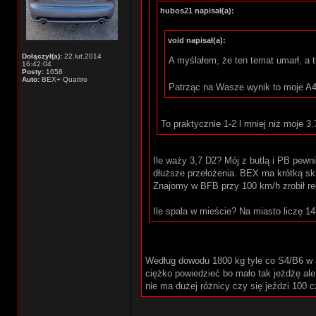
hubos21 napisał(a):
void napisał(a):
Dołączył(a):
22.lut.2014
A myślałem, że ten temat umarł, a t
16:42:04
Posty:
1658
Auto:
BEX+ Quattro
Patrząc na Wasze wynik to moje A4 
To praktycznie 1-2 l mniej niż moje 3.
Ile waży 3,7 D2? Mój z butlą i PB pewn
dłuższe przełożenia. BEX ma krótką skr
Znajomy w BFB przy 100 km/h zrobił reko
Ile spala w mieście? Na miasto liczę 14-
Według dowodu 1800 kg tyle co S4/B6 w av
ciężko powiedzieć bo mało tak jeżdżę ale 
nie ma dużej różnicy czy się jeździ 100 