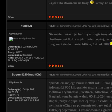
Czyli auto stworzone na trasy.
Patrząc na o
Góra
hubos21
Tytuł:
Re: Minimalne zużycie LPG na 100 kilometrów ( r
Użytkownik
Nie miałem okazji jechać nią w długie trasy a
chwilowe jest 8,5L ale jak pisałem wyżej, patr
bieg kręci się do prawie 140km, 3 do ok 200
Dołączył(a):
02.mar.2007
11:01:15
Posty:
6220
Lokalizacja:
Mogilno
Auto:
100/C4 2.0 16V ACE, D2
FL 3.7Q 40V AQG
Góra
Bogumil1800Audi80b3
Tytuł:
Re: Minimalne zużycie LPG na 100 kilometrów ( r
Użytkownik
Sprzedałem mojego Priusa z 2001 roku. Teraz 
ładowności 600 kilogramów można nim przewozi
Dołączył(a):
04.lip.2021
Piotrków Trybunalski , Siestrzeń , Młochów , 
20:23:24
Posty:
77
% naładowaną baterią w dniu 05.11.2024 tempera
Lokalizacja:
WARSZAWA
Auto:
Audi 80 b3 1,8 S PM
stopni , zużycie prądu z całej trasy 15kWh/100
wynika że eCitan na pokonanie tej trasy zużył
100% jej pojemności. Czas ładowania z gniazd