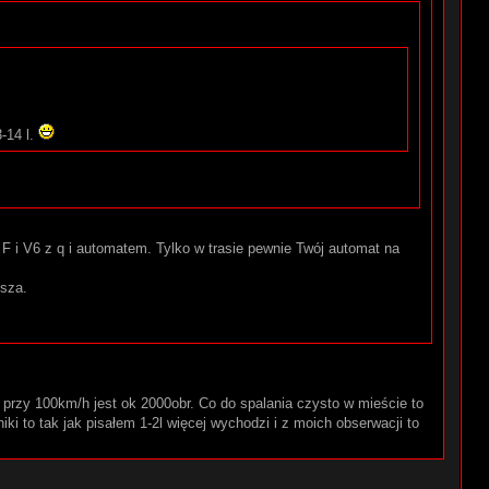
-14 l.
F i V6 z q i automatem. Tylko w trasie pewnie Twój automat na
ższa.
 przy 100km/h jest ok 2000obr. Co do spalania czysto w mieście to
ki to tak jak pisałem 1-2l więcej wychodzi i z moich obserwacji to