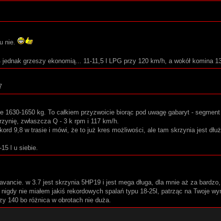
u nie.
jednak grzeszy ekonomią... 11-11,5 l LPG przy 120 km/h, a wokół komina 13
7
ie 1630-1650 kg. To całkiem przyzwoicie biorąc pod uwagę gabaryt - segment 
zynię, zwłaszcza Q - 3 k rpm i 117 km/h.
rd 9,8 w trasie i mówi, że to już kres możliwości, ale tam skrzynia jest dłu
15 l u siebie.
ancie. w 3.7 jest skrzynia 5HP19 i jest mega długa, dla mnie aż za bardzo,
nigdy nie miałem jakiś rekordowych spalań typu 18-25l, patrząc na Twoje wyni
czy 140 bo różnica w obrotach nie duża.