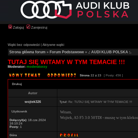
Zaloguj
Zarejestruj
Wątki bez odpowiedzi
|
Aktywne wątki
Strona główna forum
»
Forum Podstawowe
»
.: AUDI KLUB POLSKA :.
TUTAJ SIĘ WITAMY W TYM TEMACIE !!!
Moderator:
moderatorzy
Strona
22
z
23
[ Posty: 456 ]
Drukuj
Autor
wojtek326
Tytuł:
Re: TUTAJ SIĘ WITAMY W TYM TEMACIE !!!
Użytkownik
Witam,
Wojtek, A5 F5 3.0 50TDI - muszę w tym klekoci
Dołączył(a):
18.cze.2024
16:10:24
Posty:
1
Góra