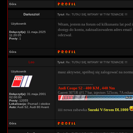
Góra
Dariusztol
Tytuł:
Re: TUTAJ SIĘ WITAMY W TYM TEMACIE !!!
Użytkownik
Witam, jestem na forum od kilkunastu lat pod i
dostęp do konta, zaktualizowałem adres email 
Dołączył(a):
11.maja.2025
odezwał.
11:20:05
Posty:
1
Góra
Leo
Tytuł:
Re: TUTAJ SIĘ WITAMY W TYM TEMACIE !!!
Użytkownik
masz aktywne, spróbuj się zalogować na norma
_________________
Audi Coupe S2 - 400 KM , 440 Nm
Garrett 3071R @1.7 bar, injectors 525ccm, 7A exhaus
Dołączył(a):
31.maja.2001
02:00:00
Posty:
12055
Lokalizacja:
Poznań i okolice
Auto:
Audi S2, Audi 80 Avant
iiii nowa zabawka
Suzuki V-Strom DL1000
Góra