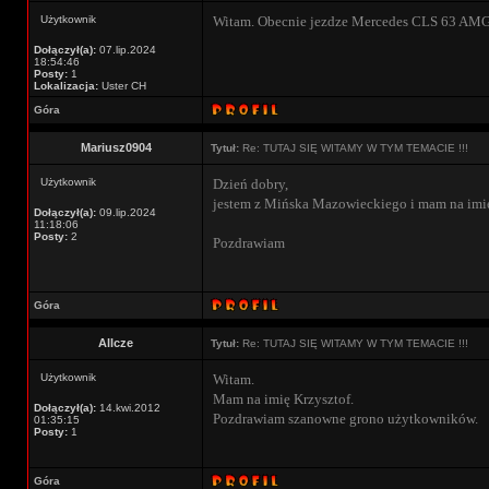
Użytkownik
Witam. Obecnie jezdze Mercedes CLS 63 AMG 
Dołączył(a):
07.lip.2024
18:54:46
Posty:
1
Lokalizacja:
Uster CH
Góra
Mariusz0904
Tytuł:
Re: TUTAJ SIĘ WITAMY W TYM TEMACIE !!!
Użytkownik
Dzień dobry,
jestem z Mińska Mazowieckiego i mam na imię
Dołączył(a):
09.lip.2024
11:18:06
Posty:
2
Pozdrawiam
Góra
Allcze
Tytuł:
Re: TUTAJ SIĘ WITAMY W TYM TEMACIE !!!
Użytkownik
Witam.
Mam na imię Krzysztof.
Dołączył(a):
14.kwi.2012
Pozdrawiam szanowne grono użytkowników.
01:35:15
Posty:
1
Góra