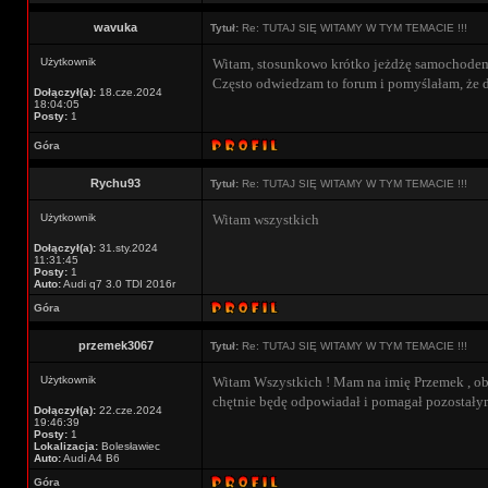
wavuka
Tytuł:
Re: TUTAJ SIĘ WITAMY W TYM TEMACIE !!!
Użytkownik
Witam, stosunkowo krótko jeżdżę samochodem(p
Często odwiedzam to forum i pomyślałam, że d
Dołączył(a):
18.cze.2024
18:04:05
Posty:
1
Góra
Rychu93
Tytuł:
Re: TUTAJ SIĘ WITAMY W TYM TEMACIE !!!
Użytkownik
Witam wszystkich
Dołączył(a):
31.sty.2024
11:31:45
Posty:
1
Auto:
Audi q7 3.0 TDI 2016r
Góra
przemek3067
Tytuł:
Re: TUTAJ SIĘ WITAMY W TYM TEMACIE !!!
Użytkownik
Witam Wszystkich ! Mam na imię Przemek , obe
chętnie będę odpowiadał i pomagał pozostały
Dołączył(a):
22.cze.2024
19:46:39
Posty:
1
Lokalizacja:
Bolesławiec
Auto:
Audi A4 B6
Góra