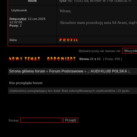
kozik
Tytuł:
Re: TUTAJ SIĘ WITAMY W TYM TEMACIE !!!
Użytkownik
Witam,
Dołączył(a):
12.cze.2025
Aktualnie mam poszukuję auta A4 Avant, stąd 
12:02:06
Posty:
2
Góra
Wyświetl posty nie starsze niż:
Strona
22
z
23
[ Posty: 456 ]
Strona główna forum
»
Forum Podstawowe
»
.: AUDI KLUB POLSKA :.
Kto przegląda forum
Użytkownicy przeglądający ten dział: Brak zidentyfikowanych użytkowników i 15 gości
Szukaj: