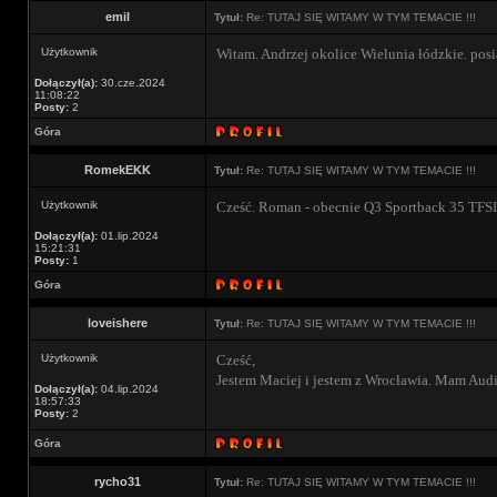
emil
Tytuł:
Re: TUTAJ SIĘ WITAMY W TYM TEMACIE !!!
Użytkownik
Witam. Andrzej okolice Wielunia łódzkie. pos
Dołączył(a):
30.cze.2024
11:08:22
Posty:
2
Góra
RomekEKK
Tytuł:
Re: TUTAJ SIĘ WITAMY W TYM TEMACIE !!!
Użytkownik
Cześć. Roman - obecnie Q3 Sportback 35 TFSI
Dołączył(a):
01.lip.2024
15:21:31
Posty:
1
Góra
loveishere
Tytuł:
Re: TUTAJ SIĘ WITAMY W TYM TEMACIE !!!
Użytkownik
Cześć,
Jestem Maciej i jestem z Wrocławia. Mam Aud
Dołączył(a):
04.lip.2024
18:57:33
Posty:
2
Góra
rycho31
Tytuł:
Re: TUTAJ SIĘ WITAMY W TYM TEMACIE !!!