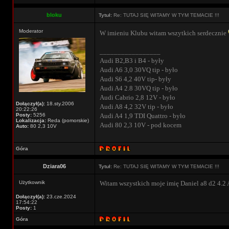
bloku
Tytuł:
Re: TUTAJ SIĘ WITAMY W TYM TEMACIE !!!
Moderator
W imieniu Klubu witam wszytkich serdecznie
_________________
Audi B2,B3 i B4 - były
Audi A6 3,0 30VQ tip - było
Audi S6 4,2 40V tip- były
Audi A4 2.8 30VQ tip - było
Audi Cabrio 2,8 12V - było
Dołączył(a):
18.sty.2006
Audi A8 4,2 32V tip - było
20:22:26
Posty:
5256
Audi A4 1,9 TDI Quattro - było
Lokalizacja:
Reda (pomorskie)
Audi 80 2,3 10V - pod kocem
Auto:
80 2,3 10V
Góra
Dziara06
Tytuł:
Re: TUTAJ SIĘ WITAMY W TYM TEMACIE !!!
Użytkownik
Witam wszystkich moje imię Daniel a8 d2 4.2
Dołączył(a):
23.cze.2024
17:54:22
Posty:
1
Góra