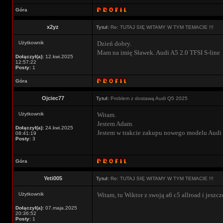
Góra
x2yz
Tytuł:
Re: TUTAJ SIĘ WITAMY W TYM TEMACIE !!!
Użytkownik
Dzień dobry.
Mam na imię Sławek. Audi A5 2.0 TFSI S-line
Dołączył(a):
12.kwi.2025
12:57:22
Posty:
1
Góra
Ojciec77
Tytuł:
Problem z dostawą Audi Q5 2025
Użytkownik
Witam.
Jestem Adam.
Dołączył(a):
24.kwi.2025
Jestem w trakcie zakupu nowego modelu Audi
08:41:19
Posty:
3
Góra
Yeti005
Tytuł:
Re: TUTAJ SIĘ WITAMY W TYM TEMACIE !!!
Użytkownik
Witam, tu Wiktor z swoją a6 c5 allroad i jeszcze
Dołączył(a):
07.maja.2025
20:36:52
Posty:
1