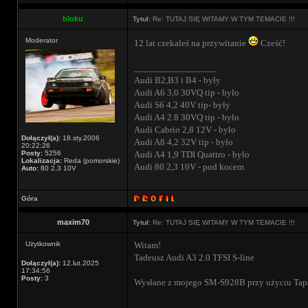
bloku
Tytuł:
Re: TUTAJ SIĘ WITAMY W TYM TEMACIE !!!
Moderator
12 lat czekaleś na przywitanie
Cześć!
_________________
Audi B2,B3 i B4 - były
Audi A6 3,0 30VQ tip - było
Audi S6 4,2 40V tip- były
Audi A4 2.8 30VQ tip - było
Audi Cabrio 2,8 12V - było
Dołączył(a):
18.sty.2006
Audi A8 4,2 32V tip - było
20:22:26
Posty:
5256
Audi A4 1,9 TDI Quattro - było
Lokalizacja:
Reda (pomorskie)
Audi 80 2,3 10V - pod kocem
Auto:
80 2,3 10V
Góra
maxim70
Tytuł:
Re: TUTAJ SIĘ WITAMY W TYM TEMACIE !!!
Użytkownik
Witam!
Tadeusz Audi A3 2.0 TFSI S-line
Dołączył(a):
12.lut.2025
17:34:56
Posty:
3
Wysłane z mojego SM-S928B przy użyciu Tap