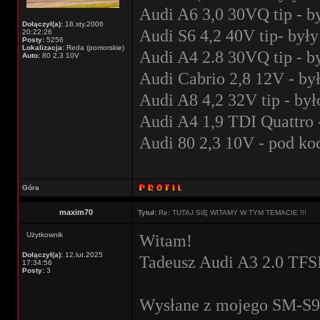
Audi A6 3,0 30VQ tip - b
Dołączył(a):
18.sty.2006
Audi S6 4,2 40V tip- były
20:22:26
Posty:
5256
Lokalizacja:
Reda (pomorskie)
Audi A4 2.8 30VQ tip - b
Auto:
80 2,3 10V
Audi Cabrio 2,8 12V - by
Audi A8 4,2 32V tip - był
Audi A4 1,9 TDI Quattro 
Audi 80 2,3 10V - pod k
Góra
maxim70
Tytuł:
Re: TUTAJ SIĘ WITAMY W TYM TEMACIE !!!
Użytkownik
Witam!
Dołączył(a):
12.lut.2025
Tadeusz Audi A3 2.0 TFSI
17:34:56
Posty:
3
Wysłane z mojego SM-S92