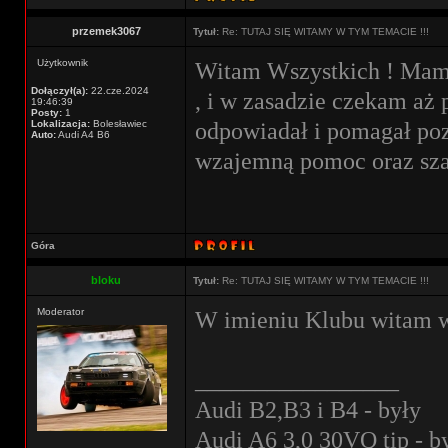
przemek3067
Tytuł:
Re: TUTAJ SIĘ WITAMY W TYM TEMACIE !!!
Użytkownik
Witam Wszystkich ! Mam 
Dołączył(a):
22.cze.2024
, i w zasadzie czekam aż 
19:46:39
Posty:
1
odpowiadał i pomagał poz
Lokalizacja:
Bolesławiec
Auto:
Audi A4 B6
wzajemną pomoc oraz sz
Góra
bloku
Tytuł:
Re: TUTAJ SIĘ WITAMY W TYM TEMACIE !!!
Moderator
W imieniu Klubu witam w
_________________
Audi B2,B3 i B4 - były
Audi A6 3,0 30VQ tip - b