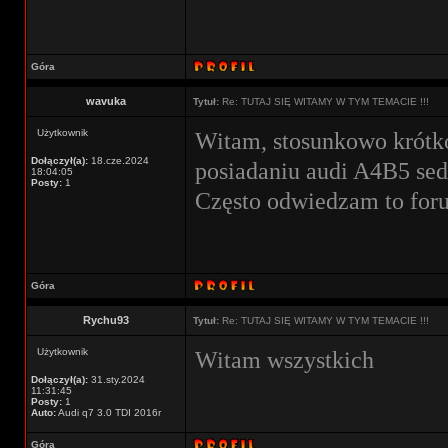
Góra
wavuka
Tytuł:
Re: TUTAJ SIĘ WITAMY W TYM TEMACIE !!!
Użytkownik
Witam, stosunkowo krótk
Dołączył(a):
18.cze.2024
posiadaniu audi A4B5 sedan
18:04:05
Posty:
1
Często odwiedzam to foru
Góra
Rychu93
Tytuł:
Re: TUTAJ SIĘ WITAMY W TYM TEMACIE !!!
Użytkownik
Witam wszystkich
Dołączył(a):
31.sty.2024
11:31:45
Posty:
1
Auto:
Audi q7 3.0 TDI 2016r
Góra