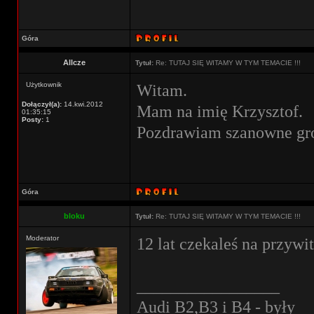
Góra
Allcze
Tytuł:
Re: TUTAJ SIĘ WITAMY W TYM TEMACIE !!!
Użytkownik
Witam.
Dołączył(a):
14.kwi.2012
Mam na imię Krzysztof.
01:35:15
Posty:
1
Pozdrawiam szanowne gr
Góra
bloku
Tytuł:
Re: TUTAJ SIĘ WITAMY W TYM TEMACIE !!!
Moderator
12 lat czekaleś na przywi
_________________
Audi B2,B3 i B4 - były