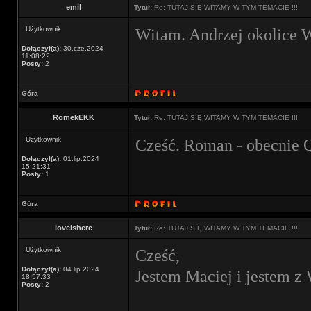
emil
Tytuł:
Re: TUTAJ SIĘ WITAMY W TYM TEMACIE !!!
Użytkownik
Witam. Andrzej okolice W
Dołączył(a):
30.cze.2024
11:08:22
Posty:
2
Góra
RomekEKK
Tytuł:
Re: TUTAJ SIĘ WITAMY W TYM TEMACIE !!!
Użytkownik
Cześć. Roman - obecnie 
Dołączył(a):
01.lip.2024
15:21:31
Posty:
1
Góra
loveishere
Tytuł:
Re: TUTAJ SIĘ WITAMY W TYM TEMACIE !!!
Użytkownik
Cześć,
Dołączył(a):
04.lip.2024
Jestem Maciej i jestem 
18:57:33
Posty:
2