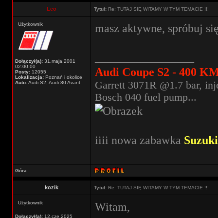
Leo
Tytuł:
Re: TUTAJ SIĘ WITAMY W TYM TEMACIE !!!
Użytkownik
masz aktywne, spróbuj si
_________________
Dołączył(a):
31.maja.2001
02:00:00
Audi Coupe S2 - 400 KM
Posty:
12055
Lokalizacja:
Poznań i okolice
Garrett 3071R @1.7 bar, inj
Auto:
Audi S2, Audi 80 Avant
Bosch 040 fuel pump...
iiii nowa zabawka
Suzuk
Góra
kozik
Tytuł:
Re: TUTAJ SIĘ WITAMY W TYM TEMACIE !!!
Użytkownik
Witam,
Dołączył(a):
12.cze.2025