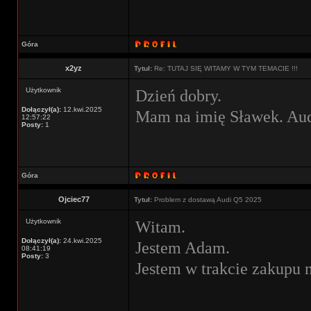
Góra
x2yz
Tytuł:
Re: TUTAJ SIĘ WITAMY W TYM TEMACIE !!!
Użytkownik
Dzień dobry.
Dołączył(a):
12.kwi.2025
Mam na imię Sławek. Aud
12:57:22
Posty:
1
Góra
Ojciec77
Tytuł:
Problem z dostawą Audi Q5 2025
Użytkownik
Witam.
Dołączył(a):
24.kwi.2025
Jestem Adam.
08:41:19
Posty:
3
Jestem w trakcie zakupu