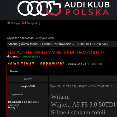
Zaloguj
Zarejestruj
Wątki bez odpowiedzi
|
Aktywne wątki
Strona główna forum
»
Forum Podstawowe
»
.: AUDI KLUB POLSKA :.
TUTAJ SIĘ WITAMY W TYM TEMACIE !!!
Moderator:
moderatorzy
Strona
22
z
23
[ Posty: 456 ]
Drukuj
Autor
wojtek326
Tytuł:
Re: TUTAJ SIĘ WITAMY W TYM TEMACIE !!!
Użytkownik
Witam,
Dołączył(a):
18.cze.2024
Wojtek, A5 F5 3.0 50TDI 
16:10:24
Posty:
1
S-line i szukam foteli