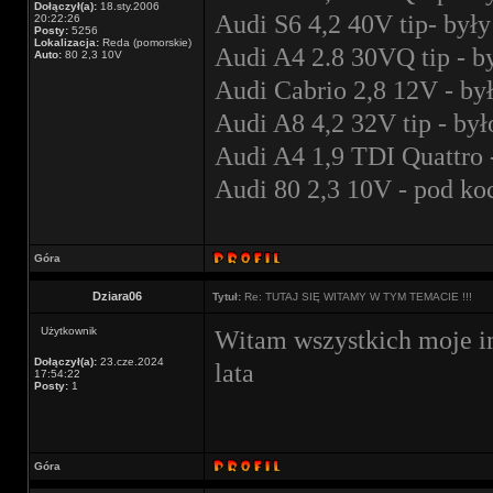
Dołączył(a):
18.sty.2006
Audi S6 4,2 40V tip- były
20:22:26
Posty:
5256
Lokalizacja:
Reda (pomorskie)
Audi A4 2.8 30VQ tip - b
Auto:
80 2,3 10V
Audi Cabrio 2,8 12V - by
Audi A8 4,2 32V tip - był
Audi A4 1,9 TDI Quattro 
Audi 80 2,3 10V - pod k
Góra
Dziara06
Tytuł:
Re: TUTAJ SIĘ WITAMY W TYM TEMACIE !!!
Użytkownik
Witam wszystkich moje i
Dołączył(a):
23.cze.2024
lata
17:54:22
Posty:
1
Góra