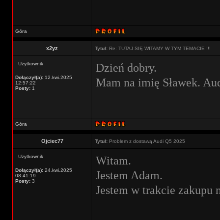
Góra
x2yz
Tytuł:
Re: TUTAJ SIĘ WITAMY W TYM TEMACIE !!!
Użytkownik
Dzień dobry.
Dołączył(a):
12.kwi.2025
Mam na imię Sławek. Aud
12:57:22
Posty:
1
Góra
Ojciec77
Tytuł:
Problem z dostawą Audi Q5 2025
Użytkownik
Witam.
Dołączył(a):
24.kwi.2025
Jestem Adam.
08:41:19
Posty:
3
Jestem w trakcie zakupu