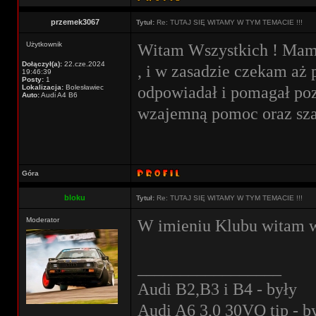
przemek3067
Tytuł:
Re: TUTAJ SIĘ WITAMY W TYM TEMACIE !!!
Użytkownik
Witam Wszystkich ! Mam 
Dołączył(a):
22.cze.2024
, i w zasadzie czekam aż 
19:46:39
Posty:
1
odpowiadał i pomagał poz
Lokalizacja:
Bolesławiec
Auto:
Audi A4 B6
wzajemną pomoc oraz sz
Góra
bloku
Tytuł:
Re: TUTAJ SIĘ WITAMY W TYM TEMACIE !!!
Moderator
W imieniu Klubu witam w
_________________
Audi B2,B3 i B4 - były
Audi A6 3,0 30VQ tip - b