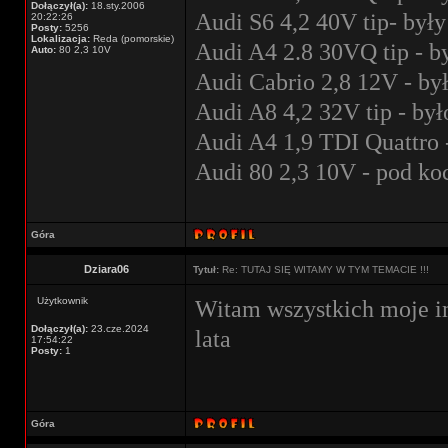
Dołączył(a):
18.sty.2006
Audi S6 4,2 40V tip- były
20:22:26
Posty:
5256
Lokalizacja:
Reda (pomorskie)
Audi A4 2.8 30VQ tip - b
Auto:
80 2,3 10V
Audi Cabrio 2,8 12V - by
Audi A8 4,2 32V tip - był
Audi A4 1,9 TDI Quattro 
Audi 80 2,3 10V - pod k
Góra
Dziara06
Tytuł:
Re: TUTAJ SIĘ WITAMY W TYM TEMACIE !!!
Użytkownik
Witam wszystkich moje i
Dołączył(a):
23.cze.2024
lata
17:54:22
Posty:
1
Góra