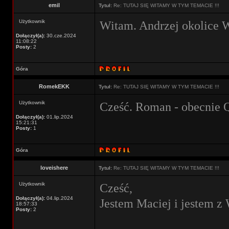
emil
Tytuł:
Re: TUTAJ SIĘ WITAMY W TYM TEMACIE !!!
Użytkownik
Witam. Andrzej okolice W
Dołączył(a):
30.cze.2024
11:08:22
Posty:
2
Góra
RomekEKK
Tytuł:
Re: TUTAJ SIĘ WITAMY W TYM TEMACIE !!!
Użytkownik
Cześć. Roman - obecnie 
Dołączył(a):
01.lip.2024
15:21:31
Posty:
1
Góra
loveishere
Tytuł:
Re: TUTAJ SIĘ WITAMY W TYM TEMACIE !!!
Użytkownik
Cześć,
Dołączył(a):
04.lip.2024
Jestem Maciej i jestem 
18:57:33
Posty:
2