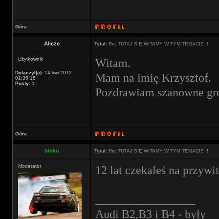
Góra
Allcze
Tytuł:
Re: TUTAJ SIĘ WITAMY W TYM TEMACIE !!!
Użytkownik
Witam.
Dołączył(a):
14.kwi.2012
Mam na imię Krzysztof.
01:35:15
Posty:
1
Pozdrawiam szanowne gr
Góra
bloku
Tytuł:
Re: TUTAJ SIĘ WITAMY W TYM TEMACIE !!!
Moderator
12 lat czekaleś na przywi
_________________
Audi B2,B3 i B4 - były