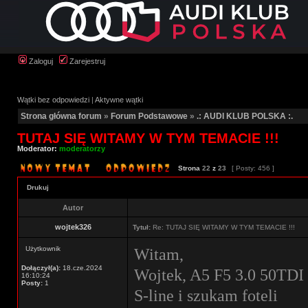
Zaloguj
Zarejestruj
Wątki bez odpowiedzi
|
Aktywne wątki
Strona główna forum
»
Forum Podstawowe
»
.: AUDI KLUB POLSKA :.
TUTAJ SIĘ WITAMY W TYM TEMACIE !!!
Moderator:
moderatorzy
Strona
22
z
23
[ Posty: 456 ]
Drukuj
Autor
wojtek326
Tytuł:
Re: TUTAJ SIĘ WITAMY W TYM TEMACIE !!!
Użytkownik
Witam,
Dołączył(a):
18.cze.2024
Wojtek, A5 F5 3.0 50TDI 
16:10:24
Posty:
1
S-line i szukam foteli