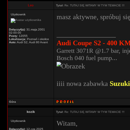
Leo
Tytuł:
Re: TUTAJ SIĘ WITAMY W TYM TEMACIE !!!
Użytkownik
masz aktywne, spróbuj si
Dołączył(a):
31.maja.2001
_________________
02:00:00
Posty:
12055
Lokalizacja:
Poznań i okolice
Audi Coupe S2 - 400 KM
Auto:
Audi S2, Audi 80 Avant
Garrett 3071R @1.7 bar, inj
Bosch 040 fuel pump...
iiii nowa zabawka
Suzuk
Góra
kozik
Tytuł:
Re: TUTAJ SIĘ WITAMY W TYM TEMACIE !!!
Użytkownik
Witam,
Dołączył(a):
12.cze.2025