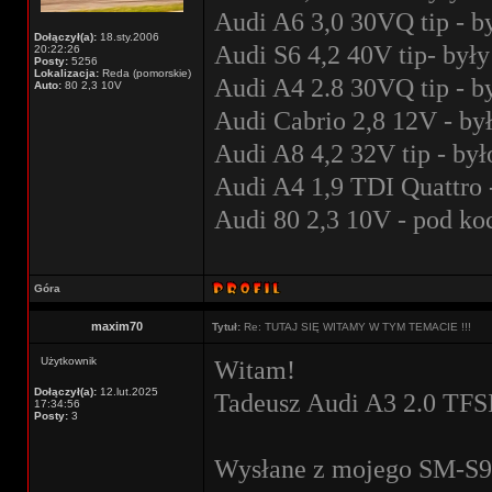
Audi A6 3,0 30VQ tip - b
Dołączył(a):
18.sty.2006
Audi S6 4,2 40V tip- były
20:22:26
Posty:
5256
Lokalizacja:
Reda (pomorskie)
Audi A4 2.8 30VQ tip - b
Auto:
80 2,3 10V
Audi Cabrio 2,8 12V - by
Audi A8 4,2 32V tip - był
Audi A4 1,9 TDI Quattro 
Audi 80 2,3 10V - pod k
Góra
maxim70
Tytuł:
Re: TUTAJ SIĘ WITAMY W TYM TEMACIE !!!
Użytkownik
Witam!
Dołączył(a):
12.lut.2025
Tadeusz Audi A3 2.0 TFSI
17:34:56
Posty:
3
Wysłane z mojego SM-S92