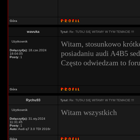
Góra
wavuka
Tytuł:
Re: TUTAJ SIĘ WITAMY W TYM TEMACIE !!!
Użytkownik
Witam, stosunkowo krótk
Dołączył(a):
18.cze.2024
posiadaniu audi A4B5 sedan
18:04:05
Posty:
1
Często odwiedzam to foru
Góra
Rychu93
Tytuł:
Re: TUTAJ SIĘ WITAMY W TYM TEMACIE !!!
Użytkownik
Witam wszystkich
Dołączył(a):
31.sty.2024
11:31:45
Posty:
1
Auto:
Audi q7 3.0 TDI 2016r
Góra