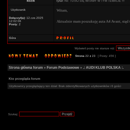
kozik
Tytuł:
Re: TUTAJ SIĘ WITAMY W TYM TEMACIE !!!
Użytkownik
Witam,
Dołączył(a):
12.cze.2025
Aktualnie mam poszukuję auta A4 Avant, stąd 
12:02:06
Posty:
2
Góra
Wyświetl posty nie starsze niż:
Strona
22
z
23
[ Posty: 456 ]
Strona główna forum
»
Forum Podstawowe
»
.: AUDI KLUB POLSKA :.
Kto przegląda forum
Użytkownicy przeglądający ten dział: Brak zidentyfikowanych użytkowników i 6 gości
Szukaj: