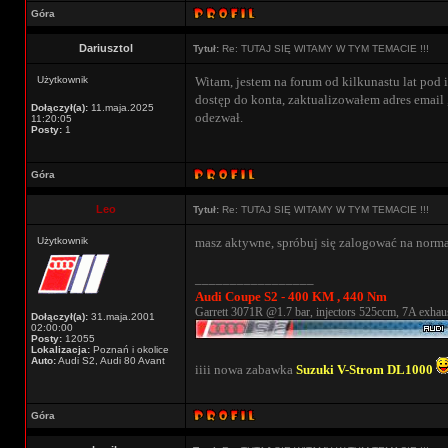
Góra
Dariusztol
Tytuł:
Re: TUTAJ SIĘ WITAMY W TYM TEMACIE !!!
Użytkownik
Witam, jestem na forum od kilkunastu lat pod i
dostęp do konta, zaktualizowałem adres email 
Dołączył(a):
11.maja.2025
odezwał.
11:20:05
Posty:
1
Góra
Leo
Tytuł:
Re: TUTAJ SIĘ WITAMY W TYM TEMACIE !!!
Użytkownik
masz aktywne, spróbuj się zalogować na norma
_________________
Audi Coupe S2 - 400 KM , 440 Nm
Garrett 3071R @1.7 bar, injectors 525ccm, 7A exhaus
Dołączył(a):
31.maja.2001
02:00:00
Posty:
12055
Lokalizacja:
Poznań i okolice
Auto:
Audi S2, Audi 80 Avant
iiii nowa zabawka
Suzuki V-Strom DL1000
Góra