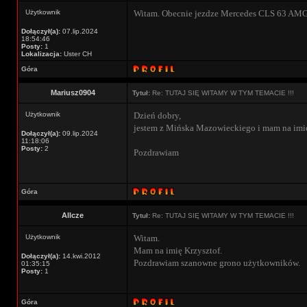
Użytkownik
Witam. Obecnie jezdze Mercedes CLS 63 AMG 
Dołączył(a):
07.lip.2024
18:54:46
Posty:
1
Lokalizacja:
Uster CH
Góra
Mariusz0904
Tytuł:
Re: TUTAJ SIĘ WITAMY W TYM TEMACIE !!!
Użytkownik
Dzień dobry,
jestem z Mińska Mazowieckiego i mam na imię
Dołączył(a):
09.lip.2024
11:18:06
Posty:
2
Pozdrawiam
Góra
Allcze
Tytuł:
Re: TUTAJ SIĘ WITAMY W TYM TEMACIE !!!
Użytkownik
Witam.
Mam na imię Krzysztof.
Dołączył(a):
14.kwi.2012
Pozdrawiam szanowne grono użytkowników.
01:35:15
Posty:
1
Góra