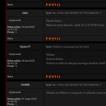
Góra
x2yz
Tytuł:
Re: TUTAJ SIĘ WITAMY W TYM TEMACIE !!!
Użytkownik
Dzień dobry.
Mam na imię Sławek. Audi A5 2.0 TFSI S-line
Dołączył(a):
12.kwi.2025
12:57:22
Posty:
1
Góra
Ojciec77
Tytuł:
Problem z dostawą Audi Q5 2025
Użytkownik
Witam.
Jestem Adam.
Dołączył(a):
24.kwi.2025
Jestem w trakcie zakupu nowego modelu Audi
08:41:19
Posty:
3
Góra
Yeti005
Tytuł:
Re: TUTAJ SIĘ WITAMY W TYM TEMACIE !!!
Użytkownik
Witam, tu Wiktor z swoją a6 c5 allroad i jeszcze
Dołączył(a):
07.maja.2025
20:36:52
Posty:
1