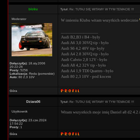
bloku
Tytuł:
Re: TUTAJ SIĘ WITAMY W TYM TEMACIE !!!
Moderator
W imieniu Klubu witam wszytkich serdecznie
_________________
Audi B2,B3 i B4 - były
Audi A6 3,0 30VQ tip - było
Audi S6 4,2 40V tip- były
Audi A4 2.8 30VQ tip - było
Audi Cabrio 2,8 12V - było
Dołączył(a):
18.sty.2006
Audi A8 4,2 32V tip - było
20:22:26
Posty:
5256
Audi A4 1,9 TDI Quattro - było
Lokalizacja:
Reda (pomorskie)
Audi 80 2,3 10V - pod kocem
Auto:
80 2,3 10V
Góra
Dziara06
Tytuł:
Re: TUTAJ SIĘ WITAMY W TYM TEMACIE !!!
Użytkownik
Witam wszystkich moje imię Daniel a8 d2 4.2
Dołączył(a):
23.cze.2024
17:54:22
Posty:
1
Góra