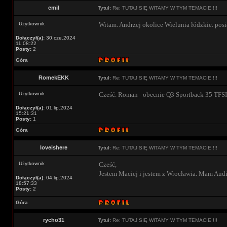
emil
Tytuł:
Re: TUTAJ SIĘ WITAMY W TYM TEMACIE !!!
Użytkownik
Witam. Andrzej okolice Wielunia łódzkie. pos
Dołączył(a):
30.cze.2024
11:08:22
Posty:
2
Góra
RomekEKK
Tytuł:
Re: TUTAJ SIĘ WITAMY W TYM TEMACIE !!!
Użytkownik
Cześć. Roman - obecnie Q3 Sportback 35 TFSI
Dołączył(a):
01.lip.2024
15:21:31
Posty:
1
Góra
loveishere
Tytuł:
Re: TUTAJ SIĘ WITAMY W TYM TEMACIE !!!
Użytkownik
Cześć,
Jestem Maciej i jestem z Wrocławia. Mam Aud
Dołączył(a):
04.lip.2024
18:57:33
Posty:
2
Góra
rycho31
Tytuł:
Re: TUTAJ SIĘ WITAMY W TYM TEMACIE !!!