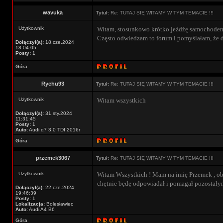
wavuka
Tytuł:
Re: TUTAJ SIĘ WITAMY W TYM TEMACIE !!!
Użytkownik
Witam, stosunkowo krótko jeżdżę samochodem(p
Często odwiedzam to forum i pomyślałam, że d
Dołączył(a):
18.cze.2024
18:04:05
Posty:
1
Góra
Rychu93
Tytuł:
Re: TUTAJ SIĘ WITAMY W TYM TEMACIE !!!
Użytkownik
Witam wszystkich
Dołączył(a):
31.sty.2024
11:31:45
Posty:
1
Auto:
Audi q7 3.0 TDI 2016r
Góra
przemek3067
Tytuł:
Re: TUTAJ SIĘ WITAMY W TYM TEMACIE !!!
Użytkownik
Witam Wszystkich ! Mam na imię Przemek , obe
chętnie będę odpowiadał i pomagał pozostały
Dołączył(a):
22.cze.2024
19:46:39
Posty:
1
Lokalizacja:
Bolesławiec
Auto:
Audi A4 B6
Góra