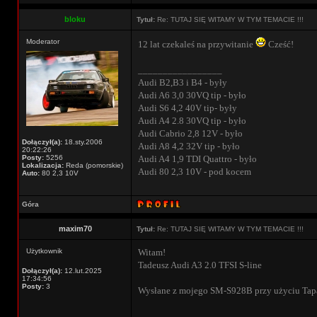
bloku
Tytuł:
Re: TUTAJ SIĘ WITAMY W TYM TEMACIE !!!
Moderator
12 lat czekaleś na przywitanie
Cześć!
_________________
Audi B2,B3 i B4 - były
Audi A6 3,0 30VQ tip - było
Audi S6 4,2 40V tip- były
Audi A4 2.8 30VQ tip - było
Audi Cabrio 2,8 12V - było
Dołączył(a):
18.sty.2006
Audi A8 4,2 32V tip - było
20:22:26
Posty:
5256
Audi A4 1,9 TDI Quattro - było
Lokalizacja:
Reda (pomorskie)
Audi 80 2,3 10V - pod kocem
Auto:
80 2,3 10V
Góra
maxim70
Tytuł:
Re: TUTAJ SIĘ WITAMY W TYM TEMACIE !!!
Użytkownik
Witam!
Tadeusz Audi A3 2.0 TFSI S-line
Dołączył(a):
12.lut.2025
17:34:56
Posty:
3
Wysłane z mojego SM-S928B przy użyciu Tap