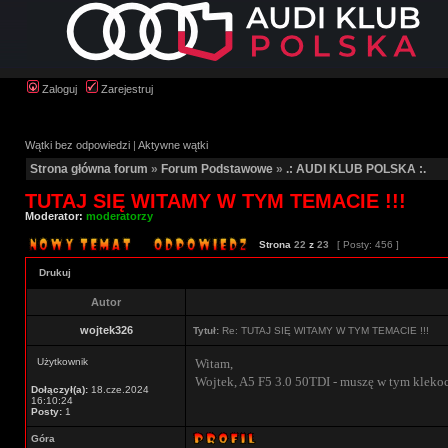
Zaloguj
Zarejestruj
Wątki bez odpowiedzi
|
Aktywne wątki
Strona główna forum
»
Forum Podstawowe
»
.: AUDI KLUB POLSKA :.
TUTAJ SIĘ WITAMY W TYM TEMACIE !!!
Moderator:
moderatorzy
Strona
22
z
23
[ Posty: 456 ]
Drukuj
Autor
wojtek326
Tytuł:
Re: TUTAJ SIĘ WITAMY W TYM TEMACIE !!!
Użytkownik
Witam,
Wojtek, A5 F5 3.0 50TDI - muszę w tym klekoci
Dołączył(a):
18.cze.2024
16:10:24
Posty:
1
Góra