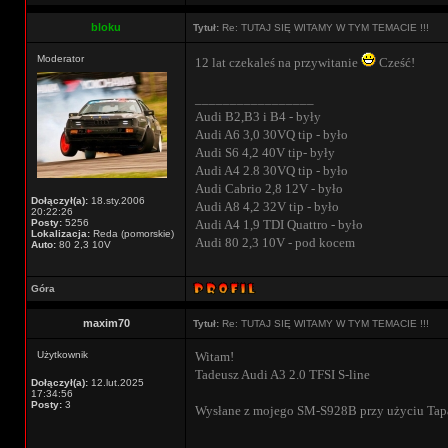
bloku
Tytuł:
Re: TUTAJ SIĘ WITAMY W TYM TEMACIE !!!
Moderator
12 lat czekaleś na przywitanie
Cześć!
_________________
Audi B2,B3 i B4 - były
Audi A6 3,0 30VQ tip - było
Audi S6 4,2 40V tip- były
Audi A4 2.8 30VQ tip - było
Audi Cabrio 2,8 12V - było
Dołączył(a):
18.sty.2006
Audi A8 4,2 32V tip - było
20:22:26
Posty:
5256
Audi A4 1,9 TDI Quattro - było
Lokalizacja:
Reda (pomorskie)
Audi 80 2,3 10V - pod kocem
Auto:
80 2,3 10V
Góra
maxim70
Tytuł:
Re: TUTAJ SIĘ WITAMY W TYM TEMACIE !!!
Użytkownik
Witam!
Tadeusz Audi A3 2.0 TFSI S-line
Dołączył(a):
12.lut.2025
17:34:56
Posty:
3
Wysłane z mojego SM-S928B przy użyciu Tap