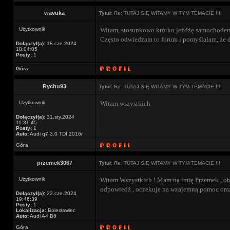
wavuka
Tytuł:
Re: TUTAJ SIĘ WITAMY W TYM TEMACIE !!!
Użytkownik
Witam, stosunkowo krótko jeżdżę samochodem(p
Często odwiedzam to forum i pomyślałam, że d
Dołączył(a):
18.cze.2024
18:04:05
Posty:
1
Góra
Rychu93
Tytuł:
Re: TUTAJ SIĘ WITAMY W TYM TEMACIE !!!
Użytkownik
Witam wszystkich
Dołączył(a):
31.sty.2024
11:31:45
Posty:
1
Auto:
Audi q7 3.0 TDI 2016r
Góra
przemek3067
Tytuł:
Re: TUTAJ SIĘ WITAMY W TYM TEMACIE !!!
Użytkownik
Witam Wszystkich ! Mam na imię Przemek , obe
odpowiedź , oczekuje na wzajemną pomoc ora
Dołączył(a):
22.cze.2024
19:46:39
Posty:
1
Lokalizacja:
Bolesławiec
Auto:
Audi A4 B6
Góra