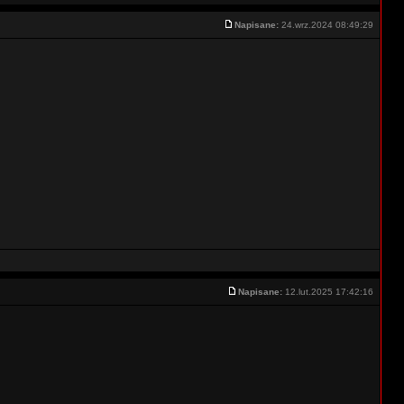
Napisane:
24.wrz.2024 08:49:29
Napisane:
12.lut.2025 17:42:16