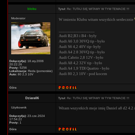
bloku
Tytuł:
Re: TUTAJ SIĘ WITAMY W TYM TEMACIE !!!
Moderator
W imieniu Klubu witam wszytkich serdecznie
_________________
Audi B2,B3 i B4 - były
Audi A6 3,0 30VQ tip - było
Audi S6 4,2 40V tip- były
Audi A4 2.8 30VQ tip - było
Audi Cabrio 2,8 12V - było
Dołączył(a):
18.sty.2006
Audi A8 4,2 32V tip - było
20:22:26
Posty:
5256
Audi A4 1,9 TDI Quattro - było
Lokalizacja:
Reda (pomorskie)
Audi 80 2,3 10V - pod kocem
Auto:
80 2,3 10V
Góra
Dziara06
Tytuł:
Re: TUTAJ SIĘ WITAMY W TYM TEMACIE !!!
Użytkownik
Witam wszystkich moje imię Daniel a8 d2 4.2
Dołączył(a):
23.cze.2024
17:54:22
Posty:
1
Góra