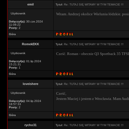
emil
Tytuł:
Re: TUTAJ SIĘ WITAMY W TYM TEMACIE !!!
Użytkownik
Witam. Andrzej okolice Wielunia łódzkie. pos
Dołączył(a):
30.cze.2024
11:08:22
Posty:
2
Góra
RomekEKK
Tytuł:
Re: TUTAJ SIĘ WITAMY W TYM TEMACIE !!!
Użytkownik
Cześć. Roman - obecnie Q3 Sportback 35 TFSI
Dołączył(a):
01.lip.2024
15:21:31
Posty:
1
Góra
loveishere
Tytuł:
Re: TUTAJ SIĘ WITAMY W TYM TEMACIE !!!
Użytkownik
Cześć,
Jestem Maciej i jestem z Wrocławia. Mam Aud
Dołączył(a):
04.lip.2024
18:57:33
Posty:
2
Góra
rycho31
Tytuł:
Re: TUTAJ SIĘ WITAMY W TYM TEMACIE !!!