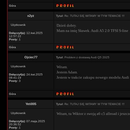
Góra
x2yz
Tytuł:
Re: TUTAJ SIĘ WITAMY W TYM TEMACIE !!!
Użytkownik
Dzień dobry.
Mam na imię Sławek. Audi A5 2.0 TFSI S-line
Dołączył(a):
12.kwi.2025
12:57:22
Posty:
1
Góra
Ojciec77
Tytuł:
Problem z dostawą Audi Q5 2025
Użytkownik
Witam.
Jestem Adam.
Dołączył(a):
24.kwi.2025
Jestem w trakcie zakupu nowego modelu Audi
08:41:19
Posty:
3
Góra
Yeti005
Tytuł:
Re: TUTAJ SIĘ WITAMY W TYM TEMACIE !!!
Użytkownik
Witam, tu Wiktor z swoją a6 c5 allroad i jeszcze
Dołączył(a):
07.maja.2025
20:36:52
Posty:
1