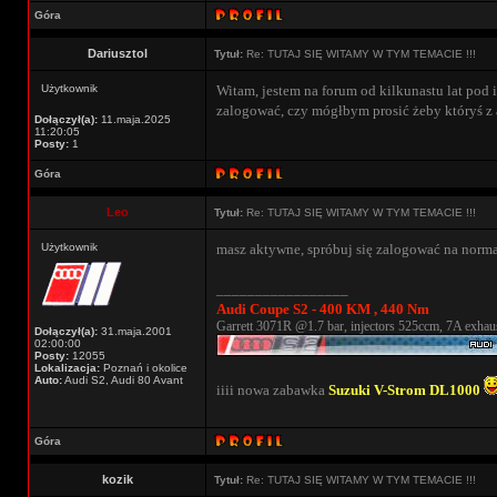
Góra
Dariusztol
Tytuł:
Re: TUTAJ SIĘ WITAMY W TYM TEMACIE !!!
Użytkownik
Witam, jestem na forum od kilkunastu lat pod i
zalogować, czy mógłbym prosić żeby któryś z 
Dołączył(a):
11.maja.2025
11:20:05
Posty:
1
Góra
Leo
Tytuł:
Re: TUTAJ SIĘ WITAMY W TYM TEMACIE !!!
Użytkownik
masz aktywne, spróbuj się zalogować na norma
_________________
Audi Coupe S2 - 400 KM , 440 Nm
Garrett 3071R @1.7 bar, injectors 525ccm, 7A exhaus
Dołączył(a):
31.maja.2001
02:00:00
Posty:
12055
Lokalizacja:
Poznań i okolice
Auto:
Audi S2, Audi 80 Avant
iiii nowa zabawka
Suzuki V-Strom DL1000
Góra
kozik
Tytuł:
Re: TUTAJ SIĘ WITAMY W TYM TEMACIE !!!