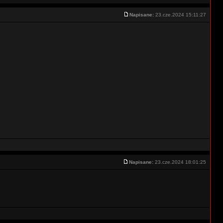
Napisane:
23.cze.2024 15:11:27
Napisane:
23.cze.2024 18:01:25