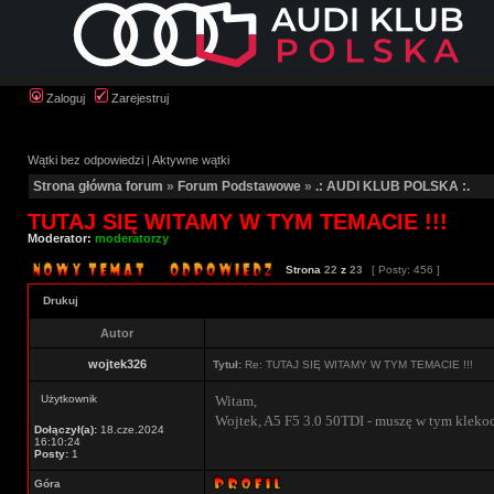
Zaloguj
Zarejestruj
Wątki bez odpowiedzi
|
Aktywne wątki
Strona główna forum
»
Forum Podstawowe
»
.: AUDI KLUB POLSKA :.
TUTAJ SIĘ WITAMY W TYM TEMACIE !!!
Moderator:
moderatorzy
Strona
22
z
23
[ Posty: 456 ]
Drukuj
Autor
wojtek326
Tytuł:
Re: TUTAJ SIĘ WITAMY W TYM TEMACIE !!!
Użytkownik
Witam,
Wojtek, A5 F5 3.0 50TDI - muszę w tym klekoci
Dołączył(a):
18.cze.2024
16:10:24
Posty:
1
Góra