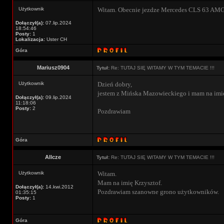
Użytkownik
Witam. Obecnie jezdze Mercedes CLS 63 AMG 
Dołączył(a):
07.lip.2024
18:54:46
Posty:
1
Lokalizacja:
Uster CH
Góra
Mariusz0904
Tytuł:
Re: TUTAJ SIĘ WITAMY W TYM TEMACIE !!!
Użytkownik
Dzień dobry,
jestem z Mińska Mazowieckiego i mam na imię
Dołączył(a):
09.lip.2024
11:18:06
Posty:
2
Pozdrawiam
Góra
Allcze
Tytuł:
Re: TUTAJ SIĘ WITAMY W TYM TEMACIE !!!
Użytkownik
Witam.
Mam na imię Krzysztof.
Dołączył(a):
14.kwi.2012
Pozdrawiam szanowne grono użytkowników.
01:35:15
Posty:
1
Góra