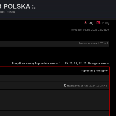
B POLSKA :.
lub Polska
FAQ
Szukaj
Teraz jest 08.sie.2026 18:26:29
Strefa czasowa: UTC + 2
Przejdź na stronę
Poprzednia strona
1
...
19
,
20
,
21
,
22
,
23
Następna strona
Poprzedni
|
Następny
Napisane:
18.cze.2024 16:24:42