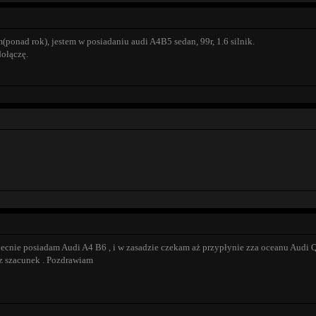
onad rok), jestem w posiadaniu audi A4B5 sedan, 99r, 1.6 silnik.
ołączę.
cnie posiadam Audi A4 B6 , i w zasadzie czekam aż przypłynie zza oceanu Audi Q
z szacunek . Pozdrawiam