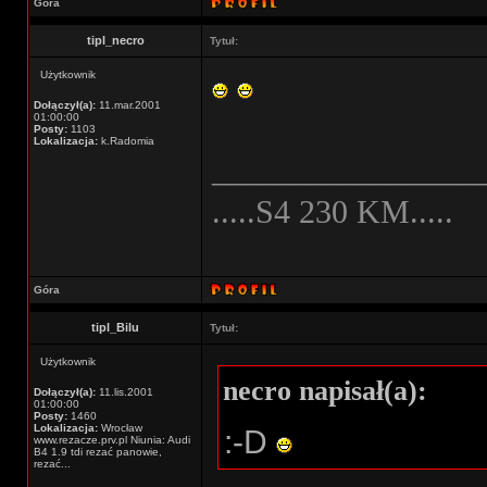
Góra
tipl_necro
Tytuł:
Użytkownik
Dołączył(a):
11.mar.2001
01:00:00
Posty:
1103
Lokalizacja:
k.Radomia
________________
.....S4 230 KM.....
Góra
tipl_Bilu
Tytuł:
Użytkownik
necro napisał(a):
Dołączył(a):
11.lis.2001
01:00:00
Posty:
1460
Lokalizacja:
Wrocław
:-D
www.rezacze.prv.pl Niunia: Audi
B4 1.9 tdi rezać panowie,
rezać...