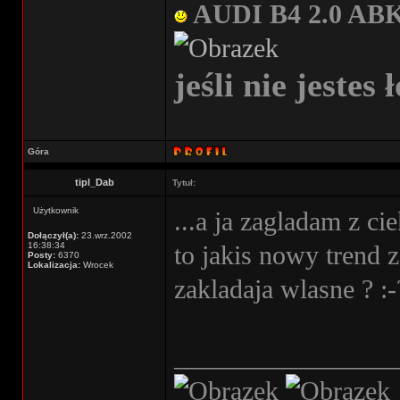
AUDI B4 2.0 AB
jeśli nie jestes 
Góra
tipl_Dab
Tytuł:
Użytkownik
...a ja zagladam z ci
Dołączył(a):
23.wrz.2002
16:38:34
to jakis nowy trend z
Posty:
6370
Lokalizacja:
Wrocek
zakladaja wlasne ? :
________________