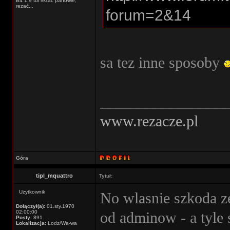
B4 1.9 tdi rezać panowie,
rezać...
forum=2&14
sa tez inne sposoby
________________
www.rezacze.pl
Góra
tipl_mquattro
Tytuł:
Użytkownik
No wlasnie szkoda z
Dołączył(a):
01.sty.1970
02:00:00
od adminow - a tyle
Posty:
891
Lokalizacja:
Lodz/Wa-wa