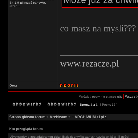
B4 1.9 tdi rezać panowie,
rezać...
co masz na mysli???
________________
www.rezacze.pl
Góra
Wyświetl posty nie starsze niż:
Strona
1
z
1
[ Posty: 17 ]
Strona główna forum
»
Archiwum
»
.: ARCHIWUM t.i.pl :.
Kto przegląda forum
Użytkownicy przeglądający ten dział: Brak zidentyfikowanych użytkowników i 5 gości