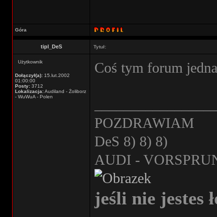
Góra
tipl_DeS
Tytuł:
Użytkownik
Coś tym forum jedna
Dołączył(a):
15.lut.2002
01:00:00
Posty:
3712
Lokalizacja:
Audiland - Żoliborz
- WuWuA - Polen
________________
POZDRAWIAM
DeS 8) 8) 8)
AUDI - VORSPRU
jeśli nie jestes 