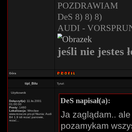
POZDRAWIAM
DeS 8) 8) 8)
AUDI - VORSPRU
jeśli nie jestes 
Góra
tipl_Bilu
Tytuł:
Użytkownik
DeS napisał(a):
Dołączył(a):
11.lis.2001
01:00:00
Posty:
1460
Lokalizacja:
Wrocław
Ja zaglądam.. ale
www.rezacze.prv.pl Niunia: Audi
B4 1.9 tdi rezać panowie,
rezać...
pozamykam wszystko