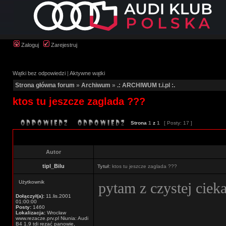
Zaloguj
Zarejestruj
Wątki bez odpowiedzi
|
Aktywne wątki
Strona główna forum
»
Archiwum
»
.: ARCHIWUM t.i.pl :.
ktos tu jeszcze zaglada ???
Strona
1
z
1
[ Posty: 17 ]
Autor
tipl_Bilu
Tytuł:
ktos tu jeszcze zaglada ???
Użytkownik
pytam z czystej cie
Dołączył(a):
11.lis.2001
01:00:00
Posty:
1460
Lokalizacja:
Wrocław
www.rezacze.prv.pl Niunia: Audi
B4 1.9 tdi rezać panowie,