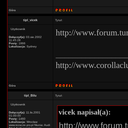
Góra
tipl_vicek
Tytuł:
Użytkownik
http://www.forum.tu
Dołączył(a):
03.sie.2002
11:45:28
Posty:
1866
Lokalizacja:
Sydney
________________
http://www.corollacl
Góra
tipl_Bilu
Tytuł:
Użytkownik
vicek napisał(a):
Dołączył(a):
11.lis.2001
01:00:00
Posty:
1460
Lokalizacja:
Wrocław
http://www.forum.
www.rezacze.prv.pl Niunia: Audi