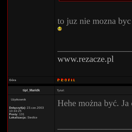
to juz nie mozna by
________________
www.rezacze.pl
Góra
tipl_Maridk
Tytuł:
Użytkownik
Hehe można być. Ja 
Dołączył(a):
23.cze.2003
10:33:25
Posty:
131
Lokalizacja:
Siedlce
________________