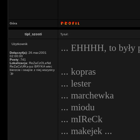
Góra
tipl_szosti
Tytuł:
Użytkownik
... EHHHH, to były p
Dołączył(a):
26.mar.2001
02:00:00
Posty:
741
Lokalizacja:
ReZaCzOLeNd
ReZaCzUfKa-juz BRYKA wiec
... kopras
bierzcie i ssajcie z niej wszystcy
:)p
... lester
... marchewka
... miodu
... mIReCk
... makejek ...