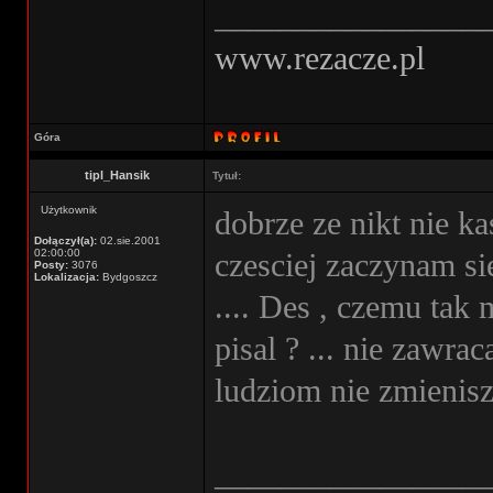
________________
www.rezacze.pl
Góra
tipl_Hansik
Tytuł:
Użytkownik
dobrze ze nikt nie ka
Dołączył(a):
02.sie.2001
02:00:00
czesciej zaczynam s
Posty:
3076
Lokalizacja:
Bydgoszcz
.... Des , czemu tak 
pisal ? ... nie zawra
ludziom nie zmienis
________________