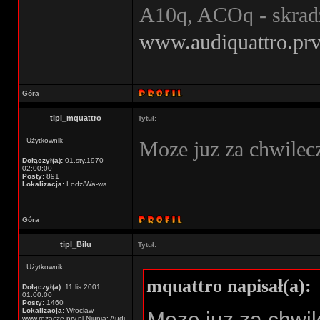
A10q, ACOq - skrad
www.audiquattro.prv
Góra
tipl_mquattro
Tytuł:
Użytkownik
Moze juz za chwilec
Dołączył(a):
01.sty.1970
02:00:00
Posty:
891
Lokalizacja:
Lodz/Wa-wa
Góra
tipl_Bilu
Tytuł:
Użytkownik
mquattro napisał(a):
Dołączył(a):
11.lis.2001
01:00:00
Posty:
1460
Lokalizacja:
Wrocław
Moze juz za chwi
www.rezacze.prv.pl Niunia: Audi