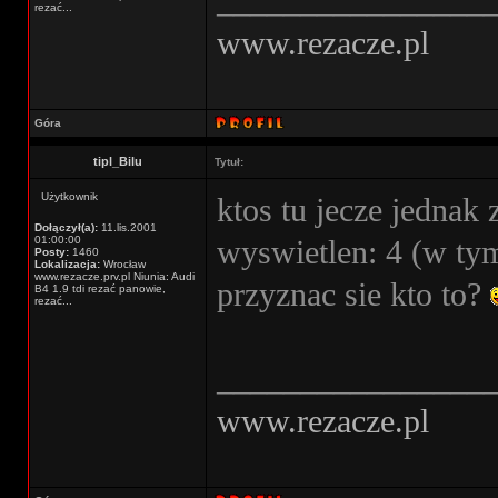
________________
rezać...
www.rezacze.pl
Góra
tipl_Bilu
Tytuł:
Użytkownik
ktos tu jecze jednak 
Dołączył(a):
11.lis.2001
01:00:00
wyswietlen: 4 (w ty
Posty:
1460
Lokalizacja:
Wrocław
www.rezacze.prv.pl Niunia: Audi
przyznac sie kto to?
B4 1.9 tdi rezać panowie,
rezać...
________________
www.rezacze.pl