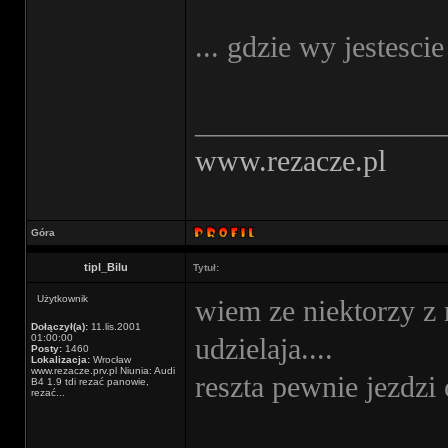
... gdzie wy jestescie
________________
www.rezacze.pl
Góra
tipl_Bilu
Tytuł:
Użytkownik
wiem ze niektorzy z n
Dołączył(a):
11.lis.2001
01:00:00
udzielaja....
Posty:
1460
Lokalizacja:
Wrocław
www.rezacze.prv.pl Niunia: Audi
reszta pewnie jezdzi 
B4 1.9 tdi rezać panowie,
rezać...