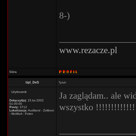
8-)
________________
www.rezacze.pl
Góra
tipl_DeS
Tytuł:
Użytkownik
Ja zaglądam.. ale wi
Dołączył(a):
15.lut.2002
01:00:00
wszystko !!!!!!!!!!!!
Posty:
3712
Lokalizacja:
Audiland - Żoliborz
- WuWuA - Polen
________________