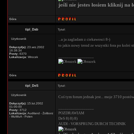
jeśli nie jestes łosiem kliknij na ł
Góra
tipl_Dab
Tytuł:
Użytkownik
...a ja zagladam z ciekawosci 8-)
to jakis nowy trend ze wszystki fora po kolei s
Dołączył(a):
23.wrz.2002
16:38:34
Posty:
6370
_________________
Lokalizacja:
Wrocek
Góra
tipl_DeS
Tytuł:
Użytkownik
Coś tym forum jednak jest... moje 3710 postó
Dołączył(a):
15.lut.2002
01:00:00
_________________
Posty:
3712
POZDRAWIAM
Lokalizacja:
Audiland - Żoliborz
- WuWuA - Polen
DeS 8) 8) 8)
AUDI - VORSPRUNG DURCH TECHNIK