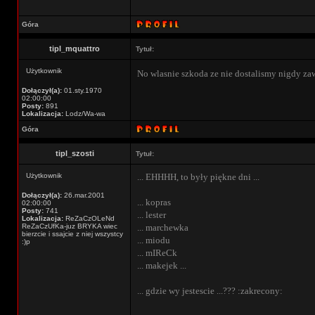
Góra
tipl_mquattro
Tytuł:
Użytkownik
No wlasnie szkoda ze nie dostalismy nigdy za
Dołączył(a):
01.sty.1970
02:00:00
Posty:
891
Lokalizacja:
Lodz/Wa-wa
Góra
tipl_szosti
Tytuł:
Użytkownik
... EHHHH, to były piękne dni ...
Dołączył(a):
26.mar.2001
... kopras
02:00:00
Posty:
741
... lester
Lokalizacja:
ReZaCzOLeNd
ReZaCzUfKa-juz BRYKA wiec
... marchewka
bierzcie i ssajcie z niej wszystcy
... miodu
:)p
... mIReCk
... makejek ...
... gdzie wy jestescie ...??? :zakrecony: