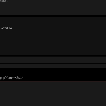
osia!
orum=2&14
um.php?forum=2&14