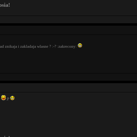
osia!
tad znikaja i zakladaja wlasne ? :-? :zakrecony:
w
:P