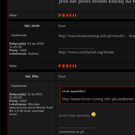
jeśli nie jestes łosiem kliknij na ł
Góra
tipl_vicek
Tytuł:
Użytkownik
http://www.forum.tuning.info.pl/viewfor ... f
Dołączył(a):
03.sie.2002
_________________
11:45:28
Posty:
1866
http://www.corollaclub.org/forum
Lokalizacja:
Sydney
Góra
tipl_Bilu
Tytuł:
Użytkownik
vicek napisał(a):
Dołączył(a):
11.lis.2001
01:00:00
http://www.forum.tuning.info.pl/viewfor
Posty:
1460
Lokalizacja:
Wrocław
www.rezacze.prv.pl Niunia: Audi
B4 1.9 tdi rezać panowie,
rezać...
sa tez inne sposoby
_________________
www.rezacze.pl