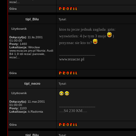
rezać...
Góra
tipl_Bilu
Tytuł:
Użytkownik
ktos tu jecze jednak zaglada :grin:
wyswietlen: 4 (w tym 3 moje
)
Dołączył(a):
11.lis.2001
01:00:00
przyznac sie kto to?
Posty:
1460
Lokalizacja:
Wrocław
www.rezacze.prv.pl Niunia: Audi
_________________
B4 1.9 tdi rezać panowie,
rezać...
www.rezacze.pl
Góra
tipl_necro
Tytuł:
Użytkownik
Dołączył(a):
11.mar.2001
_________________
01:00:00
Posty:
1103
.....S4 230 KM.....
Lokalizacja:
k.Radomia
Góra
tipl_Bilu
Tytuł: