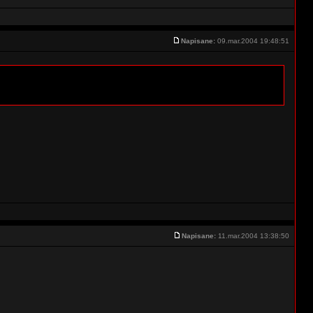
Napisane:
09.mar.2004 19:48:51
Napisane:
11.mar.2004 13:38:50