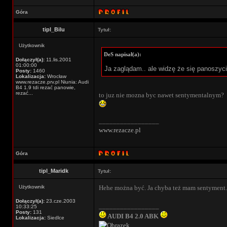
Góra
tipl_Bilu
Tytuł:
Użytkownik
DeS napisał(a):
Dołączył(a):
11.lis.2001
01:00:00
Ja zaglądam.. ale widzę że się panoszyci
Posty:
1460
Lokalizacja:
Wrocław
www.rezacze.prv.pl Niunia: Audi
B4 1.9 tdi rezać panowie,
rezać...
to juz nie mozna byc nawet sentymentalnym?
_________________
www.rezacze.pl
Góra
tipl_Maridk
Tytuł:
Użytkownik
Hehe można być. Ja chyba też mam sentyment.
Dołączył(a):
23.cze.2003
_________________
10:33:25
Posty:
131
AUDI B4 2.0 ABK
Lokalizacja:
Siedlce