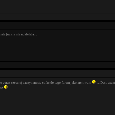
le juz sie nie udzielaja....
 bo coraz czesciej zaczynam sie cofac do tego forum jako archiwum
.... Des , cze
isz