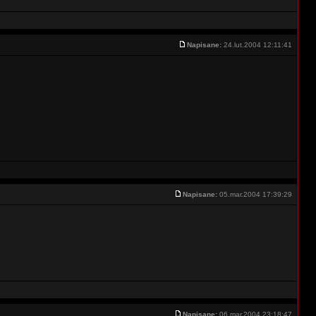
Napisane:
24.lut.2004 12:11:41
Napisane:
05.mar.2004 17:39:29
Napisane:
06.mar.2004 23:18:47