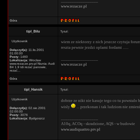
_________________
www.rezacze.pl
Góra
tipl_Bilu
Tytuł:
Użytkownik
wiem ze niektorzy z nich jeszcze czytuja forum a
reszta pewnie jezdzi oplami fordami ......
Dołączył(a):
11.lis.2001
01:00:00
Posty:
1460
_________________
Lokalizacja:
Wrocław
www.rezacze.prv.pl Niunia: Audi
www.rezacze.pl
B4 1.9 tdi rezać panowie,
rezać...
Góra
tipl_Hansik
Tytuł:
Użytkownik
dobrze ze nikt nie kasuje tego co tu powstalo
wisly
... przekonan i tak ludziom nie zmien
Dołączył(a):
02.sie.2001
02:00:00
Posty:
3076
_________________
Lokalizacja:
Bydgoszcz
A10q, ACOq - skradzione, AQS - w budowie
www.audiquattro.prv.pl