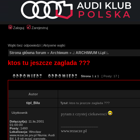
Zaloguj
Zarejestruj
Wątki bez odpowiedzi
|
Aktywne wątki
Strona główna forum
»
Archiwum
»
.: ARCHIWUM t.i.pl :.
ktos tu jeszcze zaglada ???
Strona
1
z
1
[ Posty: 17 ]
Autor
tipl_Bilu
Tytuł:
ktos tu jeszcze zaglada ???
Użytkownik
pytam z czystej ciekawosci
Dołączył(a):
11.lis.2001
_________________
01:00:00
Posty:
1460
www.rezacze.pl
Lokalizacja:
Wrocław
www.rezacze.prv.pl Niunia: Audi
B4 1.9 tdi rezać panowie,