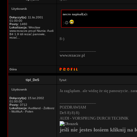
Użytkownik
necro napisał(a):
Dołączył(a):
11.lis.2001
01:00:00
:-D
Posty:
1460
Lokalizacja:
Wrocław
www.rezacze.prv.pl Niunia: Audi
B4 1.9 tdi rezać panowie,
rezać...
8-)
_________________
www.rezacze.pl
Góra
tipl_DeS
Tytuł:
Użytkownik
Ja zaglądam.. ale widzę że się panoszycie.. zar
Dołączył(a):
15.lut.2002
_________________
01:00:00
Posty:
3712
POZDRAWIAM
Lokalizacja:
Audiland - Żoliborz
- WuWuA - Polen
DeS 8) 8) 8)
AUDI - VORSPRUNG DURCH TECHNIK
jeśli nie jestes łosiem kliknij na ł