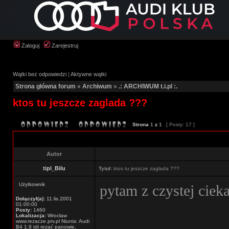
Zaloguj
Zarejestruj
Wątki bez odpowiedzi
|
Aktywne wątki
Strona główna forum
»
Archiwum
»
.: ARCHIWUM t.i.pl :.
ktos tu jeszcze zaglada ???
Strona
1
z
1
[ Posty: 17 ]
Autor
tipl_Bilu
Tytuł:
ktos tu jeszcze zaglada ???
Użytkownik
pytam z czystej cie
Dołączył(a):
11.lis.2001
01:00:00
Posty:
1460
Lokalizacja:
Wrocław
www.rezacze.prv.pl Niunia: Audi
B4 1.9 tdi rezać panowie,