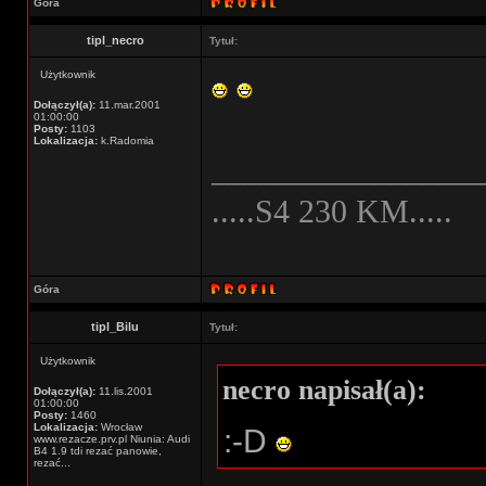
Góra
tipl_necro
Tytuł:
Użytkownik
Dołączył(a):
11.mar.2001
01:00:00
Posty:
1103
Lokalizacja:
k.Radomia
________________
.....S4 230 KM.....
Góra
tipl_Bilu
Tytuł:
Użytkownik
necro napisał(a):
Dołączył(a):
11.lis.2001
01:00:00
Posty:
1460
Lokalizacja:
Wrocław
:-D
www.rezacze.prv.pl Niunia: Audi
B4 1.9 tdi rezać panowie,
rezać...