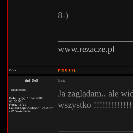
8-)
________________
www.rezacze.pl
Góra
tipl_DeS
Tytuł:
Użytkownik
Ja zaglądam.. ale wi
Dołączył(a):
15.lut.2002
01:00:00
wszystko !!!!!!!!!!!!
Posty:
3712
Lokalizacja:
Audiland - Żoliborz
- WuWuA - Polen
________________