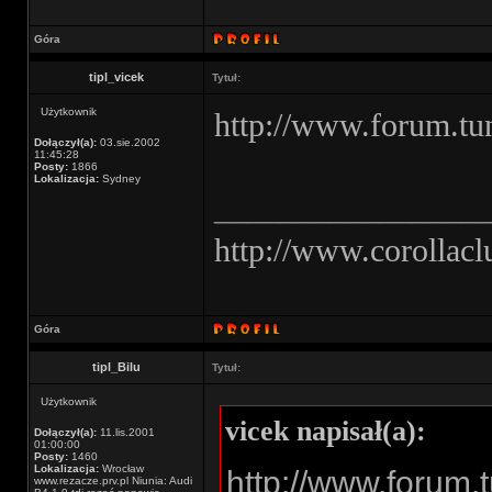
Góra
tipl_vicek
Tytuł:
Użytkownik
http://www.forum.tu
Dołączył(a):
03.sie.2002
11:45:28
Posty:
1866
Lokalizacja:
Sydney
________________
http://www.corollacl
Góra
tipl_Bilu
Tytuł:
Użytkownik
vicek napisał(a):
Dołączył(a):
11.lis.2001
01:00:00
Posty:
1460
Lokalizacja:
Wrocław
http://www.forum.
www.rezacze.prv.pl Niunia: Audi