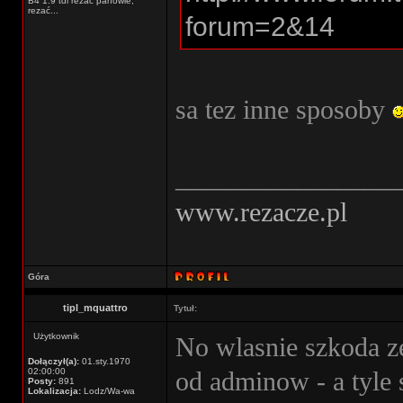
B4 1.9 tdi rezać panowie,
rezać...
forum=2&14
sa tez inne sposoby
________________
www.rezacze.pl
Góra
tipl_mquattro
Tytuł:
Użytkownik
No wlasnie szkoda z
Dołączył(a):
01.sty.1970
02:00:00
od adminow - a tyle
Posty:
891
Lokalizacja:
Lodz/Wa-wa