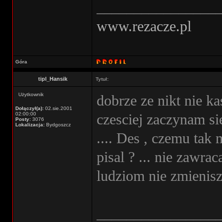
________________
www.rezacze.pl
Góra
tipl_Hansik
Tytuł:
Użytkownik
dobrze ze nikt nie ka
Dołączył(a):
02.sie.2001
02:00:00
czesciej zaczynam s
Posty:
3076
Lokalizacja:
Bydgoszcz
.... Des , czemu tak 
pisal ? ... nie zawra
ludziom nie zmienis
________________