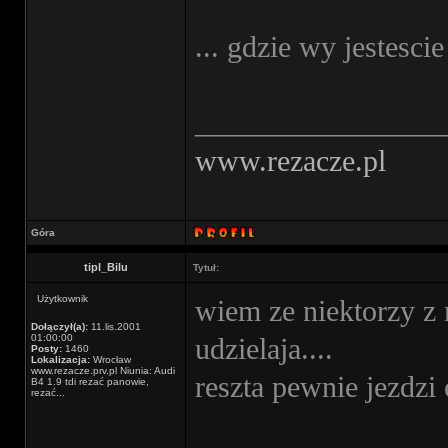
... gdzie wy jestescie
________________
www.rezacze.pl
Góra
tipl_Bilu
Tytuł:
Użytkownik
wiem ze niektorzy z n
Dołączył(a):
11.lis.2001
01:00:00
udzielaja....
Posty:
1460
Lokalizacja:
Wrocław
www.rezacze.prv.pl Niunia: Audi
reszta pewnie jezdzi 
B4 1.9 tdi rezać panowie,
rezać...