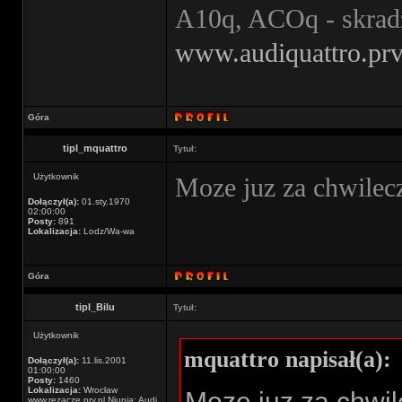
A10q, ACOq - skrad
www.audiquattro.prv
Góra
tipl_mquattro
Tytuł:
Użytkownik
Moze juz za chwilec
Dołączył(a):
01.sty.1970
02:00:00
Posty:
891
Lokalizacja:
Lodz/Wa-wa
Góra
tipl_Bilu
Tytuł:
Użytkownik
mquattro napisał(a):
Dołączył(a):
11.lis.2001
01:00:00
Posty:
1460
Lokalizacja:
Wrocław
Moze juz za chwi
www.rezacze.prv.pl Niunia: Audi