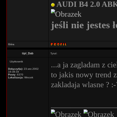
AUDI B4 2.0 AB
jeśli nie jestes 
Góra
tipl_Dab
Tytuł:
Użytkownik
...a ja zagladam z ci
Dołączył(a):
23.wrz.2002
16:38:34
to jakis nowy trend z
Posty:
6370
Lokalizacja:
Wrocek
zakladaja wlasne ? :
________________