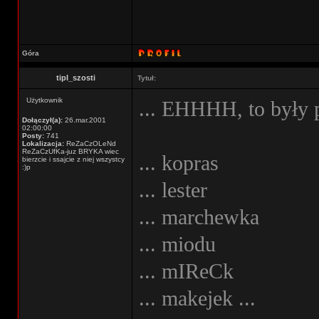
Góra
tipl_szosti
Tytuł:
Użytkownik
... EHHHH, to były p
Dołączył(a):
26.mar.2001
02:00:00
Posty:
741
Lokalizacja:
ReZaCzOLeNd
ReZaCzUfKa-juz BRYKA wiec
... kopras
bierzcie i ssajcie z niej wszystcy
:)p
... lester
... marchewka
... miodu
... mIReCk
... makejek ...