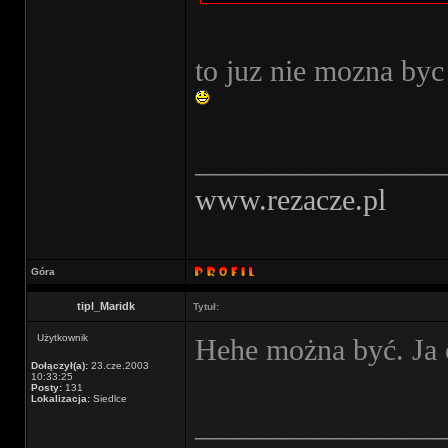
to juz nie mozna by
________________
www.rezacze.pl
Góra
tipl_Maridk
Tytuł:
Użytkownik
Hehe można być. Ja 
Dołączył(a):
23.cze.2003
10:33:25
Posty:
131
Lokalizacja:
Siedlce
________________