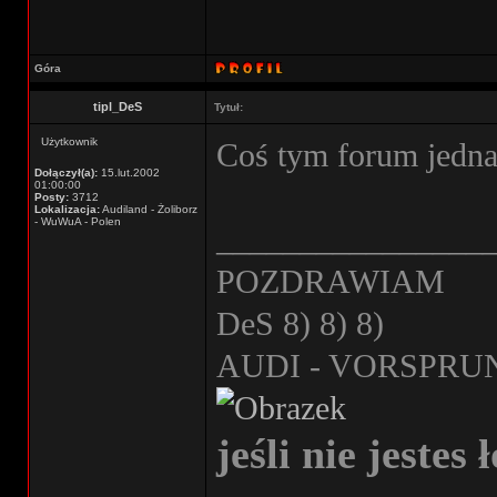
Góra
tipl_DeS
Tytuł:
Użytkownik
Coś tym forum jedna
Dołączył(a):
15.lut.2002
01:00:00
Posty:
3712
Lokalizacja:
Audiland - Żoliborz
- WuWuA - Polen
________________
POZDRAWIAM
DeS 8) 8) 8)
AUDI - VORSPRU
jeśli nie jestes 