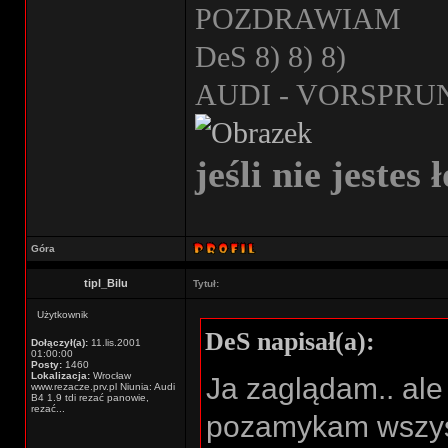
POZDRAWIAM
DeS 8) 8) 8)
AUDI - VORSPRU
jeśli nie jestes 
Góra
tipl_Bilu
Tytuł:
Użytkownik
DeS napisał(a):
Dołączył(a):
11.lis.2001
01:00:00
Posty:
1460
Lokalizacja:
Wrocław
Ja zaglądam.. ale
www.rezacze.prv.pl Niunia: Audi
B4 1.9 tdi rezać panowie,
rezać...
pozamykam wszystko