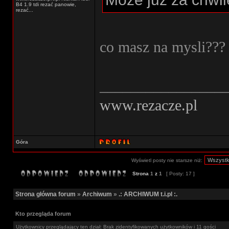
B4 1.9 tdi rezać panowie,
rezać...
co masz na mysli???
________________
www.rezacze.pl
Góra
Wyświetl posty nie starsze niż:
Strona
1
z
1
[ Posty: 17 ]
Strona główna forum
»
Archiwum
»
.: ARCHIWUM t.i.pl :.
Kto przegląda forum
Użytkownicy przeglądający ten dział: Brak zidentyfikowanych użytkowników i 11 gości