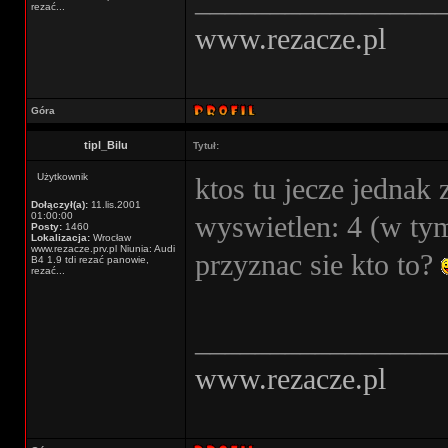
________________
rezać...
www.rezacze.pl
Góra
tipl_Bilu
Tytuł:
Użytkownik
ktos tu jecze jednak 
Dołączył(a):
11.lis.2001
01:00:00
wyswietlen: 4 (w ty
Posty:
1460
Lokalizacja:
Wrocław
www.rezacze.prv.pl Niunia: Audi
przyznac sie kto to?
B4 1.9 tdi rezać panowie,
rezać...
________________
www.rezacze.pl