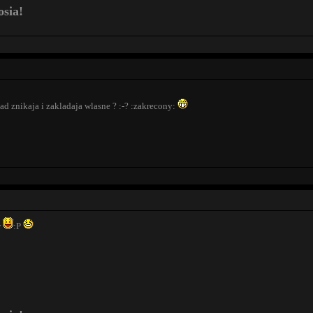
osia!
tad znikaja i zakladaja wlasne ? :-? :zakrecony:
w
:P