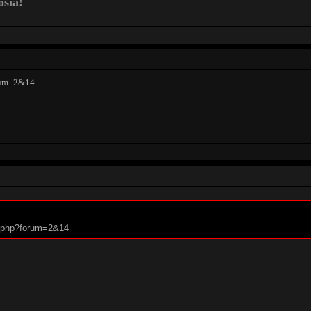
osia!
orum=2&14
um.php?forum=2&14