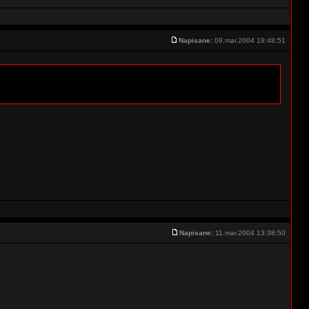
Napisane:
09.mar.2004 19:48:51
Napisane:
11.mar.2004 13:38:50