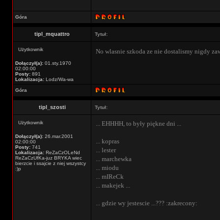
Góra
tipl_mquattro
Tytuł:
Użytkownik
No wlasnie szkoda ze nie dostalismy nigdy za
Dołączył(a):
01.sty.1970
02:00:00
Posty:
891
Lokalizacja:
Lodz/Wa-wa
Góra
tipl_szosti
Tytuł:
Użytkownik
... EHHHH, to były piękne dni ...
Dołączył(a):
26.mar.2001
... kopras
02:00:00
Posty:
741
... lester
Lokalizacja:
ReZaCzOLeNd
ReZaCzUfKa-juz BRYKA wiec
... marchewka
bierzcie i ssajcie z niej wszystcy
... miodu
:)p
... mIReCk
... makejek ...
... gdzie wy jestescie ...??? :zakrecony: