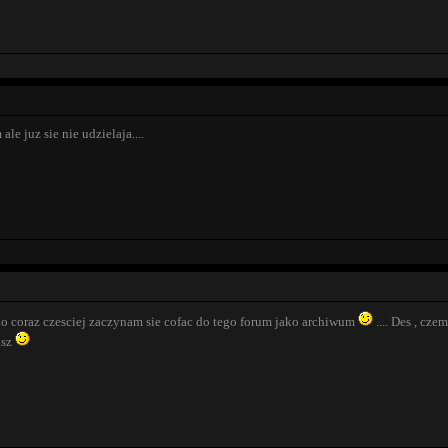
le juz sie nie udzielaja....
 bo coraz czesciej zaczynam sie cofac do tego forum jako archiwum
.... Des , cze
isz