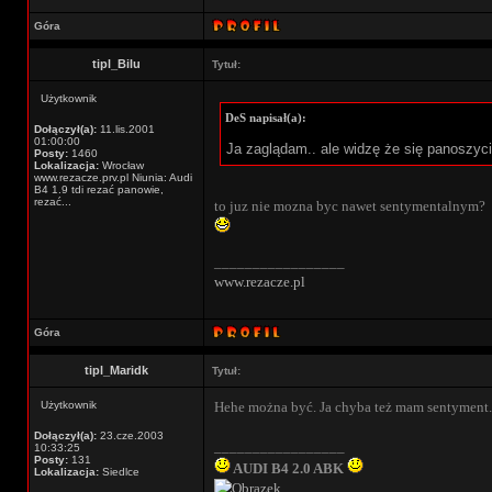
Góra
tipl_Bilu
Tytuł:
Użytkownik
DeS napisał(a):
Dołączył(a):
11.lis.2001
01:00:00
Ja zaglądam.. ale widzę że się panoszyci
Posty:
1460
Lokalizacja:
Wrocław
www.rezacze.prv.pl Niunia: Audi
B4 1.9 tdi rezać panowie,
rezać...
to juz nie mozna byc nawet sentymentalnym?
_________________
www.rezacze.pl
Góra
tipl_Maridk
Tytuł:
Użytkownik
Hehe można być. Ja chyba też mam sentyment.
Dołączył(a):
23.cze.2003
_________________
10:33:25
Posty:
131
AUDI B4 2.0 ABK
Lokalizacja:
Siedlce