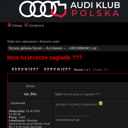
Zaloguj
Zarejestruj
Wątki bez odpowiedzi
|
Aktywne wątki
Strona główna forum
»
Archiwum
»
.: ARCHIWUM t.i.pl :.
ktos tu jeszcze zaglada ???
Strona
1
z
1
[ Posty: 17 ]
Autor
tipl_Bilu
Tytuł:
ktos tu jeszcze zaglada ???
Użytkownik
pytam z czystej ciekawosci
Dołączył(a):
11.lis.2001
_________________
01:00:00
Posty:
1460
www.rezacze.pl
Lokalizacja:
Wrocław
www.rezacze.prv.pl Niunia: Audi
B4 1.9 tdi rezać panowie,