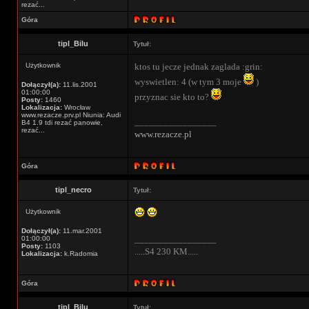
rezać...
Góra
tipl_Bilu
Tytuł:
Użytkownik
ktos tu jecze jednak zaglada :grin:
wyswietlen: 4 (w tym 3 moje
)
Dołączył(a):
11.lis.2001
01:00:00
przyznac sie kto to?
Posty:
1460
Lokalizacja:
Wrocław
www.rezacze.prv.pl Niunia: Audi
_________________
B4 1.9 tdi rezać panowie,
rezać...
www.rezacze.pl
Góra
tipl_necro
Tytuł:
Użytkownik
Dołączył(a):
11.mar.2001
_________________
01:00:00
Posty:
1103
.....S4 230 KM.....
Lokalizacja:
k.Radomia
Góra
tipl_Bilu
Tytuł: