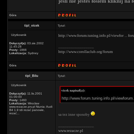
jeśli nie jestes łosiem kliknij na ł
Góra
tipl_vicek
Tytuł:
Użytkownik
http://www.forum.tuning.info.pl/viewfor ... f
Dołączył(a):
03.sie.2002
_________________
11:45:28
Posty:
1866
http://www.corollaclub.org/forum
Lokalizacja:
Sydney
Góra
tipl_Bilu
Tytuł:
Użytkownik
vicek napisał(a):
Dołączył(a):
11.lis.2001
01:00:00
http://www.forum.tuning.info.pl/viewfor
Posty:
1460
Lokalizacja:
Wrocław
www.rezacze.prv.pl Niunia: Audi
B4 1.9 tdi rezać panowie,
rezać...
sa tez inne sposoby
_________________
www.rezacze.pl