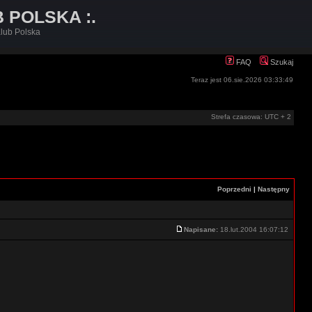
B POLSKA :.
lub Polska
FAQ
Szukaj
Teraz jest 06.sie.2026 03:33:49
Strefa czasowa: UTC + 2
Poprzedni
|
Następny
Napisane:
18.lut.2004 16:07:12