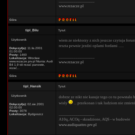
_________________
www.rezacze.pl
Góra
tipl_Bilu
Tytuł:
Użytkownik
wiem ze niektorzy z nich jeszcze czytuja forum a
reszta pewnie jezdzi oplami fordami ......
Dołączył(a):
11.lis.2001
01:00:00
Posty:
1460
_________________
Lokalizacja:
Wrocław
www.rezacze.prv.pl Niunia: Audi
www.rezacze.pl
B4 1.9 tdi rezać panowie,
rezać...
Góra
tipl_Hansik
Tytuł:
Użytkownik
dobrze ze nikt nie kasuje tego co tu powstalo
wisly
... przekonan i tak ludziom nie zmien
Dołączył(a):
02.sie.2001
02:00:00
Posty:
3076
_________________
Lokalizacja:
Bydgoszcz
A10q, ACOq - skradzione, AQS - w budowie
www.audiquattro.prv.pl