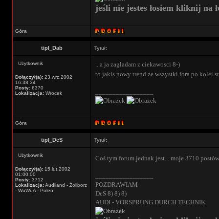
jeśli nie jestes łosiem kliknij na ł
Góra
tipl_Dab
Tytuł:
Użytkownik
...a ja zagladam z ciekawosci 8-)
to jakis nowy trend ze wszystki fora po kolei s
Dołączył(a):
23.wrz.2002
16:38:34
Posty:
6370
_________________
Lokalizacja:
Wrocek
Góra
tipl_DeS
Tytuł:
Użytkownik
Coś tym forum jednak jest... moje 3710 postó
Dołączył(a):
15.lut.2002
01:00:00
_________________
Posty:
3712
POZDRAWIAM
Lokalizacja:
Audiland - Żoliborz
- WuWuA - Polen
DeS 8) 8) 8)
AUDI - VORSPRUNG DURCH TECHNIK