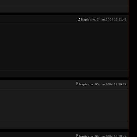
Napisane:
24.lut.2004 12:11:41
Napisane:
05.mar.2004 17:39:29
Napisane:
06.mar.2004 23:18:47